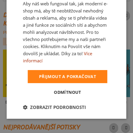
Aby náš web fungoval tak, jak moderní e-
SLOVAK
shop má, aby tě neobtěžoval nevhodný
DALŠÍ POTISKY ZE STEJNÉ
obsah a reklama, aby se ti přehrála videa
KATEGORIE
a jiné funkce ze sociálních sítí a abychom
mohli analyzovat návštěvnost. Pro to
PROCHÁZET VŠE:
všechno potřebujeme my a naši partneři
KORONAVIRUS
VELIKONOCE
cookies. Kliknutím na Povolit vše nám
dovolíš je ukládat. Díky za to!
Více
informací
PŘIJMOUT A POKRAČOVAT
ODMÍTNOUT
Bolí mě prdel
Respirátor
Home Office
ZOBRAZIT PODROBNOSTI
NEJPRODÁVANĚJŠÍ POTISKY