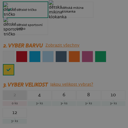
dětská mikina
dětské tričko
klokanka
dětské sportovní
tričko
2. VYBER BARVU
Zobrazit všechny
3.
VYBER VELIKOST
Jakou velikost vybrat?
2
4
6
8
10
0
ks
3+
ks
3+
ks
3+
ks
3+
ks
12
3+
ks