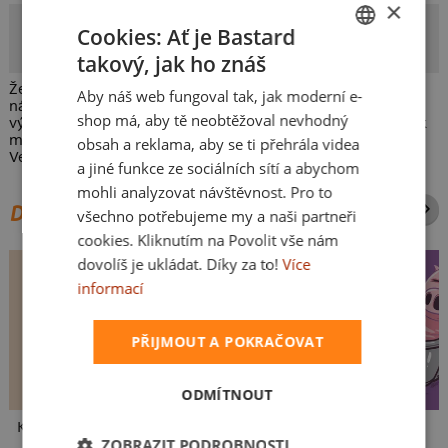
×
Svaca
Cookies: Ať je Bastard
Autorka potisku
takový, jak ho znáš
CZECH
Že ty si o něco koleduješ! No, tradice jsou třeba držet, to ví i
Aby náš web fungoval tak, jak moderní e-
SLOVAK
náš koledňáček. S pomlázkou se nemazlí, a tak má slušnou
shop má, aby tě neobtěžoval nevhodný
výslužku ve svém košíčku. Tenhle jarní potisk bude slušet jak
malým a velkým koledňáčkům, tak i látkové tašce na koledu.
obsah a reklama, aby se ti přehrála videa
Veselé Velikonoce!
a jiné funkce ze sociálních sítí a abychom
mohli analyzovat návštěvnost. Pro to
DALŠÍ POTISKY ZE STEJNÉ KATEGORIE
všechno potřebujeme my a naši partneři
cookies. Kliknutím na Povolit vše nám
dovolíš je ukládat. Díky za to!
Více
informací
PŘIJMOUT A POKRAČOVAT
ODMÍTNOUT
Kakat-du
V pressu
Ve formě
ZOBRAZIT PODROBNOSTI