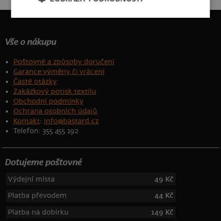
Vše o nákupu
Poštovné a způsoby doručení
Garance výměny či vrácení
Časté otázky
Zakázkový potisk textilu
Obchodní podmínky
Ochrana osobních údajů
Kontakt
:
info@bastard.cz
Telefon: 355 455 192
Dotujeme poštovné
Výdejní místa
49 Kč
Platba převodem
44 Kč
Platba na dobírku
149 Kč