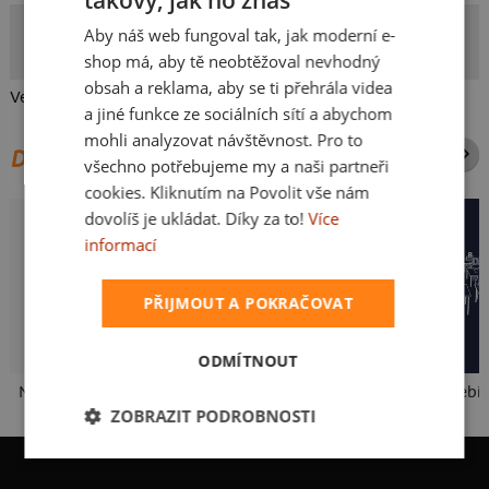
CZECH
Frodoman
Aby náš web fungoval tak, jak moderní e-
SLOVAK
Autor potisku
shop má, aby tě neobtěžoval nevhodný
obsah a reklama, aby se ti přehrála videa
Velikonoční vajíčka pro všechny fanoušky sci-fi.
a jiné funkce ze sociálních sítí a abychom
mohli analyzovat návštěvnost. Pro to
DALŠÍ POTISKY ZE STEJNÉ KATEGORIE
všechno potřebujeme my a naši partneři
cookies. Kliknutím na Povolit vše nám
dovolíš je ukládat. Díky za to!
Více
informací
PŘIJMOUT A POKRAČOVAT
ODMÍTNOUT
Neklidný bez piva
Fušál
ZOBRAZIT PODROBNOSTI