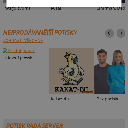
Wago svorka
Fušál
NEJPRODÁVANĚJŠÍ POTISKY
ZOBRAZIT VŠECHNY
Vlastní potisk
Kakat-du
Bez potisku
POTISK PADÁ SERVER