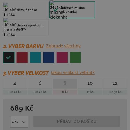
dětská mikina
dětské tričko
klokanka
dětské sportovní
tričko
2. VYBER BARVU
Zobrazit všechny
3.
VYBER VELIKOST
Jakou velikost vybrat?
4
6
8
10
12
jen 1x
ks
jen 2x
ks
0
ks
3+
ks
jen 3x
ks
689
Kč
PŘIDAT DO KOŠÍKU