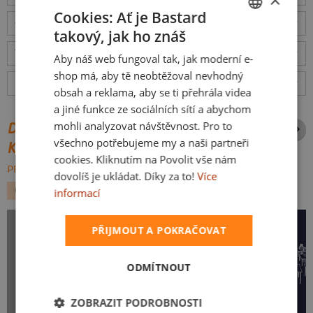
×
Cookies: Ať je Bastard
Odešleme
v pondělí 10.8.,
doručíme
v úterý 11.8.
ceny
takový, jak ho znáš
CZECH
Tabulka velikostí
: Jakou vybrat?
rozměry
Aby náš web fungoval tak, jak moderní e-
SLOVAK
shop má, aby tě neobtěžoval nevhodný
Hodnocení:
4.98
(
41
recenzí)
více
obsah a reklama, aby se ti přehrála videa
a jiné funkce ze sociálních sítí a abychom
mohli analyzovat návštěvnost. Pro to
DALŠÍ POTISKY ZE STEJNÉ
všechno potřebujeme my a naši partneři
KATEGORIE
cookies. Kliknutím na Povolit vše nám
PROCHÁZET VŠE:
dovolíš je ukládat. Díky za to!
Více
GEEK
VESMÍR
POVOLÁNÍ
informací
PŘIJMOUT A POKRAČOVAT
ODMÍTNOUT
ZOBRAZIT PODROBNOSTI