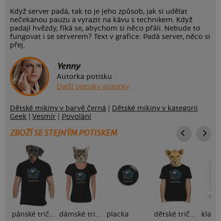
Když server padá, tak to je jeho způsob, jak si udělat
nečekanou pauzu a vyrazit na kávu s technikem. Když
padají hvězdy, říká se, abychom si něco přáli. Nebude to
fungovat i se serverem? Text v grafice: Padá server, něco si
přej.
Yenny
Autorka potisku
Další potisky autorky
Dětské mikiny v barvě černá
|
Dětské mikiny v kategorii
Geek
|
Vesmír
|
Povolání
ZBOŽÍ SE STEJNÝM POTISKEM
pánské tričko
dámské tričko
placka
dětské tričko