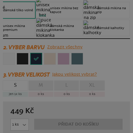
unisex mikina bez
dámská mikina na
dámské tílko volné
kapuce
zip
nové
unisex mikina
dámská mikina
dámské kalhotky
premium
klokanka
2. VYBER BARVU
Zobrazit všechny
3.
VYBER VELIKOST
Jakou velikost vybrat?
S
M
L
XL
jen 1x
ks
0
ks
0
ks
0
ks
449
Kč
PŘIDAT DO KOŠÍKU