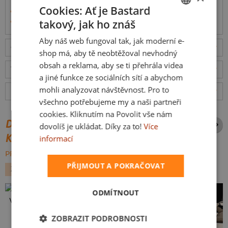
mají 48% polyester.
Cookies: Ať je Bastard
Tereza na videu má velikost S, měří 174 cm a váží 50 kg
Informace o produktu
takový, jak ho znáš
CZECH
Aby náš web fungoval tak, jak moderní e-
SLOVAK
Odešleme
v pondělí 10.8.,
doručíme
v úterý 11.8.
ceny
shop má, aby tě neobtěžoval nevhodný
obsah a reklama, aby se ti přehrála videa
Tabulka velikostí
: Jakou vybrat?
rozměry
a jiné funkce ze sociálních sítí a abychom
mohli analyzovat návštěvnost. Pro to
Hodnocení:
5
(
8
recenzí)
více
všechno potřebujeme my a naši partneři
cookies. Kliknutím na Povolit vše nám
DALŠÍ POTISKY ZE STEJNÉ
dovolíš je ukládat. Díky za to!
Více
KATEGORIE
informací
PROCHÁZET VŠE:
PŘIJMOUT A POKRAČOVAT
ZVÍŘÁTKA
VÁNOCE
ODMÍTNOUT
Vlastní potisk
ZOBRAZIT PODROBNOSTI