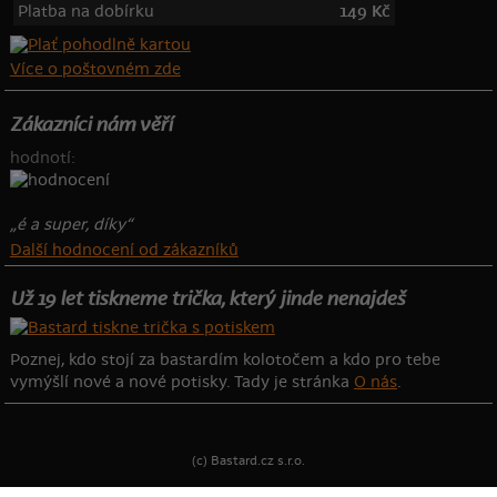
Platba na dobírku
149 Kč
Více o poštovném zde
Zákazníci nám věří
hodnotí:
„é a super, díky“
Další hodnocení od zákazníků
Už 19 let tiskneme trička, který jinde nenajdeš
Poznej, kdo stojí za bastardím kolotočem a kdo pro tebe
vymýšlí nové a nové potisky. Tady je stránka
O nás
.
(c) Bastard.cz s.r.o.