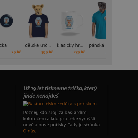
cka
dětské tričko
klasický hrnek
pánská polokošile
29 Kč
399 Kč
239 Kč
449 Kč
Už 19 let tiskneme trička, který
jinde nenajdeš
Poznej, kdo stojí za bastardím
kolotočem a kdo pro tebe vymýšlí
nové a nové potisky. Tady je stránka
O nás
.