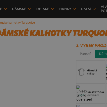
VLA
É
DÁMSKÉ
DĚTSKÉ
HRNKY
DALŠÍ
POT
ské kalhotky Turquoise
DÁMSKÉ KALHOTKY TURQUOI
1. VYBER PROD
Pánské
Dám
dámské
tričko
unisex tričko
oversized
nové