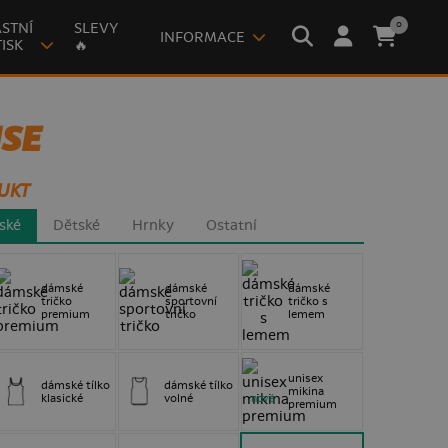
0
STNÍ
SLEVY
INFORMACE
ISK
🔥
SE
UKT
ské
Dětské
Hrnky
Ostatní
dámské
dámské
dámské
tričko
sportovní
tričko s
premium
tričko
lemem
unisex
dámské tílko
dámské tílko
mikina
klasické
volné
nové
premium