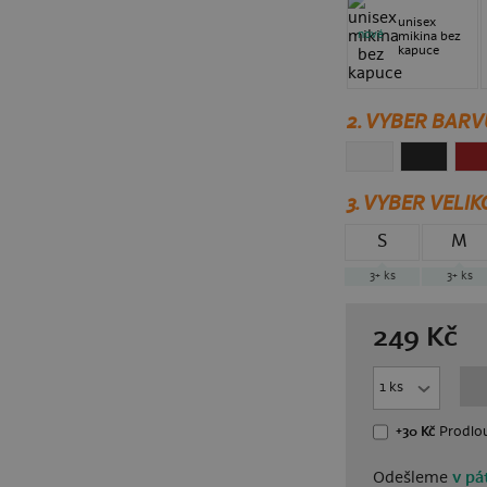
unisex
nové
mikina bez
kapuce
2. VYBER BARV
3.
VYBER VELIK
S
M
3+
ks
3+
ks
249
Kč
+30 Kč
Prodlou
Odešleme
v pát