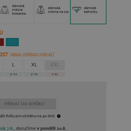
dámská
dámská
dámské
mikina
mikina na zip
kalhotky
klokanka
U
OST
Jakou velikost vybrat?
L
XL
XXL
3+
ks
3+
ks
0
ks
PŘIDAT DO KOŠÍKU
žit lhůtu
pro výměnu
na 40 dnů
ek 7.8.,
doručíme
v pondělí 10.8.