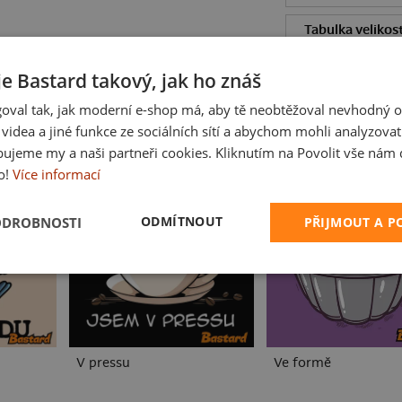
Tabulka velikost
Hodnocení:
4.55
je Bastard takový, jak ho znáš
oval tak, jak moderní e-shop má, aby tě neobtěžoval nevhodný o
a videa a jiné funkce ze sociálních sítí a abychom mohli analyzova
PROCHÁZ
ujeme my a naši partneři cookies. Kliknutím na Povolit vše nám d
o!
Více informací
ODMÍTNOUT
ODROBNOSTI
PŘIJMOUT A 
V pressu
Ve formě