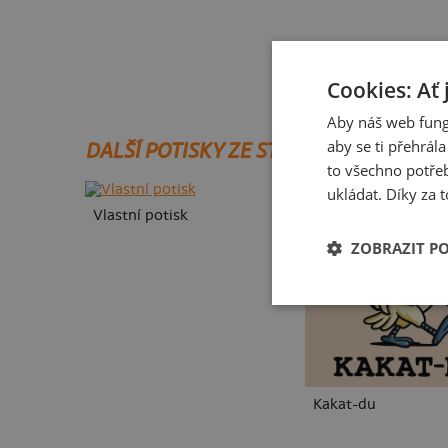
Cookies: Ať 
Aby náš web fung
aby se ti přehrál
DALŠÍ POTISKY ZE STEJNÉ KATEGORIE
to všechno potřeb
ukládat. Díky za t
Vlastní potisk
ZOBRAZIT P
Kakat-du