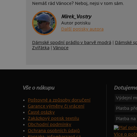
Nemáš rád Vánoce? Neboj, nejsi v tom sám.
Mirek_Vostry
Autor potisku
Další potisky autora
Dámské spodní prádlo v barvě modrá
|
Dámské spo
Zvířátka
|
Vánoce
Vše o nákupu
Dotujeme
Výdejní m
Poštovné a způsoby doručení
Garance výměny či vrácení
Platba p
Časté otázky
Zakázkový potisk textilu
Platba na
Obchodní podmínky
Ochrana osobních údajů
Více o po
Kontakt
:
info@bastard.cz