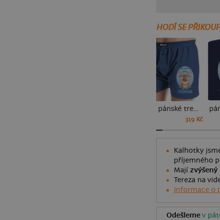
HODÍ SE PŘIKOUP
pánské trenky
319 Kč
Kalhotky jsme
příjemného p
Mají
zvýšený
Tereza na vid
Informace o 
Odešleme
v pát