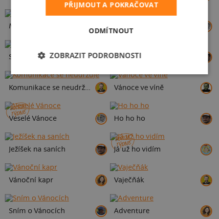
PŘIJMOUT A POKRAČOVAT
Miguláš
Chlast Christmas
ODMÍTNOUT
ZOBRAZIT PODROBNOSTI
Santa close
Eidam a Eva
Komunikace se neudržuje
Vánoce ve víně
POTISK
TÝDNE
Veselé Vánoce
Ho ho ho
POTISK
TÝDNE
Ježíšek na saních
Já už ho vidím
Vánoční kapr
Vaječňák
Sním o Vánocích
Adventure