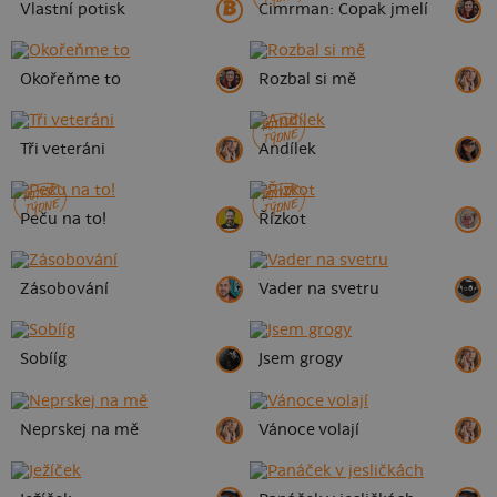
Vlastní potisk
Cimrman: Copak jmelí
Okořeňme to
Rozbal si mě
POTISK
TÝDNE
Tři veteráni
Andílek
POTISK
POTISK
TÝDNE
TÝDNE
Peču na to!
Řízkot
Zásobování
Vader na svetru
Sobííg
Jsem grogy
Neprskej na mě
Vánoce volají