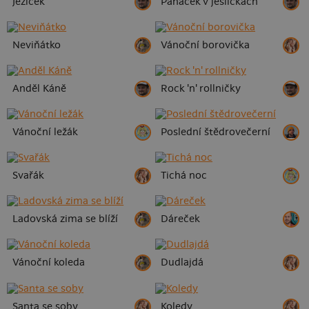
Ježíček
Panáček v jesličkách
Neviňátko
Vánoční borovička
Anděl Káně
Rock 'n' rollničky
Vánoční ležák
Poslední štědrovečerní
Svařák
Tichá noc
Ladovská zima se blíží
Dáreček
Vánoční koleda
Dudlajdá
Santa se soby
Koledy