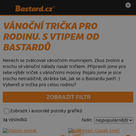
0
VÁNOČNÍ TRIČKA PRO
RODINU. S VTIPEM OD
BASTARDŮ
Nenech se zválcovat vánočním mumrajem. Zkus zvolnit a
trochu té vánoční nálady nasát tričkem. Připravili jsme pro
tebe výběr triček s vánočními motivy. Pojalo jsme je sice
trochu netradičně, zkrátka tak, jak se u Bastardu patří :)
Vybereš si trička pro celou rodinu?
ZOBRAZIT FILTR
Zobrazit i autorské potisky grafiků
74
výsledků
řadit:
POTISK
TÝDNE