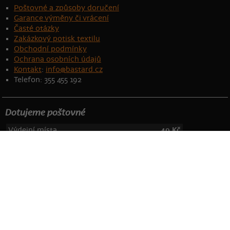
Poštovné a způsoby doručení
Garance výměny či vrácení
Časté otázky
Zakázkový potisk textilu
Obchodní podmínky
Ochrana osobních údajů
Kontakt
:
info@bastard.cz
Telefon: 355 455 192
Dotujeme poštovné
Výdejní místa
49 Kč
zvířátka
alkohol
sex
Platba převodem
44 Kč
geek
pro páry
filmy a seriály
Platba na dobírku
149 Kč
sport
láska
auto moto
Valentýn
hokej
na vodě
Více o poštovném zde
hudba
jídlo
Mimoni
Zákazníci nám věří
Hra o trůny
Star Wars
Batman