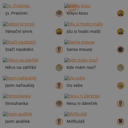
POTISK
TÝDNE
31. Prasinec
Klepu kosu
Vánoční smrk
Jdu si hodit mašli
Stačí nazdobit
Santa mouse
Něco na zahřátí
Kde mám nos?
Jsem nafouklej
Do sebe
Strouhanka
Nesu ti dáreček
Jsem andílek
Milfkuláš