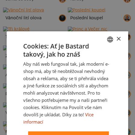
Vánoční lití olova
Poslední koupel
×
Tři králové
Princ a Večer nic
Cookies: Ať je Bastard
takový, jak ho znáš
CZECH
Zlité prasátko
Mrazák
Aby náš web fungoval tak, jak moderní e-
SLOVAK
shop má, aby tě neobtěžoval nevhodný
Advent začíná
Když se načančám
obsah a reklama, aby se ti přehrála videa
a jiné funkce ze sociálních sítí a abychom
mohli analyzovat návštěvnost. Pro to
Perníčkový táta a Perníček
Houby pod stromečkem
všechno potřebujeme my a naši partneři
cookies. Kliknutím na Povolit vše nám
Vánoční koule
Vánoční duch
dovolíš je ukládat. Díky za to!
Více
informací
POTISK
TÝDNE
Nemám rád Vánoce
Sranta Klaus