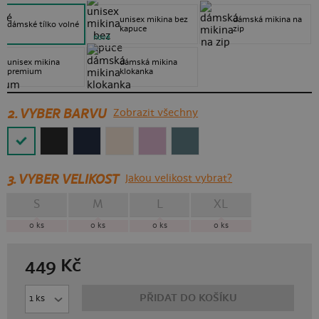
unisex mikina bez
dámská mikina na
dámské tílko volné
kapuce
zip
nové
unisex mikina
dámská mikina
premium
klokanka
2. VYBER BARVU
Zobrazit všechny
3.
VYBER VELIKOST
Jakou velikost vybrat?
S
M
L
XL
0
ks
0
ks
0
ks
0
ks
449
Kč
PŘIDAT DO KOŠÍKU