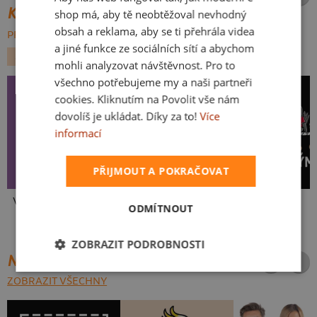
SLOVAK
KATEGORIE
shop má, aby tě neobtěžoval nevhodný
obsah a reklama, aby se ti přehrála videa
PROCHÁZET VŠE:
a jiné funkce ze sociálních sítí a abychom
SPORT
mohli analyzovat návštěvnost. Pro to
všechno potřebujeme my a naši partneři
cookies. Kliknutím na Povolit vše nám
dovolíš je ukládat. Díky za to!
Více
informací
PŘIJMOUT A POKRAČOVAT
Ve formě
Klikař
Kos-tým
ODMÍTNOUT
ZOBRAZIT PODROBNOSTI
NEJPRODÁVANĚJŠÍ POTISKY
ZOBRAZIT VŠECHNY