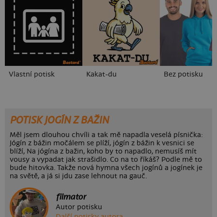
Vlastní potisk
Kakat-du
Bez potisku
POTISK JOGÍN Z BAŽIN
Měl jsem dlouhou chvíli a tak mě napadla veselá písnička:
Jógín z bážin močálem se plíží, jógín z bážin k vesnici se
blíží, Na jógína z bažin, koho by to napadlo, nemusíš mít
vousy a vypadat jak strašidlo. Co na to říkáš? Podle mě to
bude hitovka. Takže nová hymna všech jogínů a jogínek je
na světě, a já si jdu zase lehnout na gauč.
filmator
Autor potisku
Další potisky autora