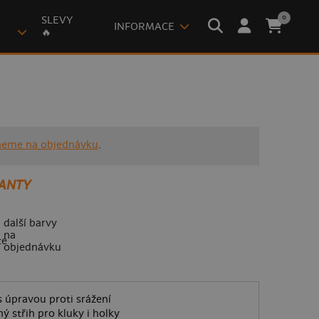
0
SLEVY
INFORMACE
🔥
neme na objednávku
.
ANTY
další barvy
na
objednávku
 úpravou proti srážení
ý střih pro kluky i holky