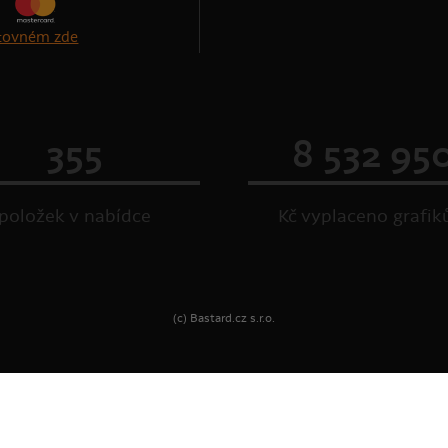
štovném zde
355
8 532 95
položek v nabídce
Kč vyplaceno grafi
(c) Bastard.cz s.r.o.