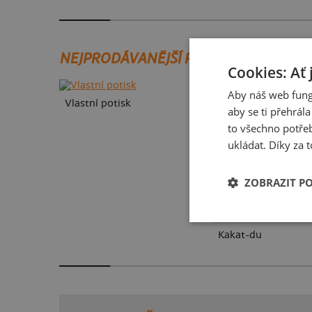
NEJPRODÁVANĚJŠÍ POTISKY
Cookies: Ať 
Aby náš web fung
Vlastní potisk
aby se ti přehrál
to všechno potřeb
ukládat. Díky za t
ZOBRAZIT P
Kakat-du