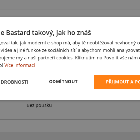
je Bastard takový, jak ho znáš
oval tak, jak moderní e-shop má, aby tě neobtěžoval nevhodný o
Karikatura z vlastní 
a videa a jiné funkce ze sociálních sítí a abychom mohli analyzova
ujeme my a naši partneři cookies. Kliknutím na Povolit vše nám d
o!
Více informací
ODMÍTNOUT
ODROBNOSTI
PŘIJMOUT A 
Bez potisku