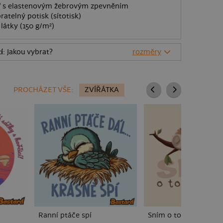
O" s elastenovým žebrovým zpevněním
ratelný potisk (sítotisk)
látky (150 g/m²)
í
: Jakou vybrat?
rozměry
PROCHÁZET VŠE:
ZVÍŘÁTKA
Ranní ptáče spí
Sním o tom, co sním