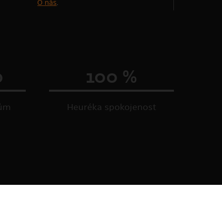
O nás
.
0
100 %
kům
Heuréka spokojenost