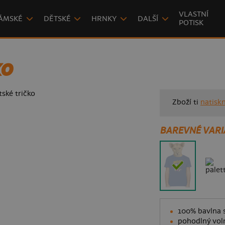
VLASTNÍ
ÁMSKÉ
DĚTSKÉ
HRNKY
DALŠÍ
POTISK
KO
Zboží ti
natisk
BAREVNÉ VARI
100% bavlna s
pohodlný voln