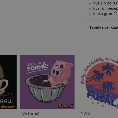
výstřih do "
kvalitní nesep
lehká gramáž 
Tabulka velikost
Ve formě
Fušál