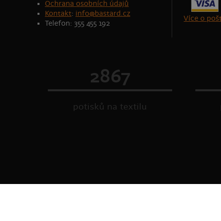
Ochrana osobních údajů
Kontakt
:
info@bastard.cz
Více o po
Telefon: 355 455 192
2867
potisků na textilu