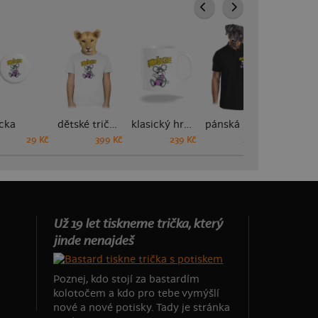
cka
dětské tričko
klasický hrnek
pánská polokošile
29 Kč
399 Kč
239 Kč
449 Kč
Už 19 let tiskneme trička, který
jinde nenajdeš
Poznej, kdo stojí za bastardím
kolotočem a kdo pro tebe vymýšlí
nové a nové potisky. Tady je stránka