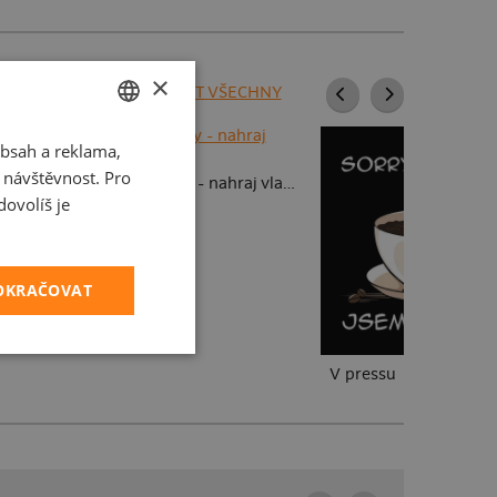
×
ZOBRAZIT VŠECHNY
bsah a reklama,
CZECH
fotky
t návštěvnost. Pro
Dětské kresby - nahraj vlastní
SLOVAK
ovolíš je
POKRAČOVAT
V pressu