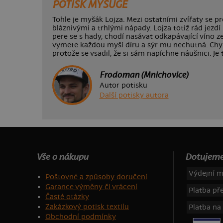
POTISK MYŠUGE
Tohle je myšák Lojza. Mezi ostatními zvířaty se p
bláznivými a trhlými nápady. Lojza totiž rád jezdí
pere se s hady, chodí nasávat odkapávající víno z
vymete každou myší díru a sýr mu nechutná. Chy
protože se vsadil, že si sám napíchne náušnici. Je
Frodoman (Mnichovice)
Autor potisku
Další potisky autora
Vše o nákupu
Dotujeme
Výdejní m
Poštovné a způsoby doručení
Garance výměny či vrácení
Platba p
Časté otázky
Zakázkový potisk textilu
Platba na
Obchodní podmínky