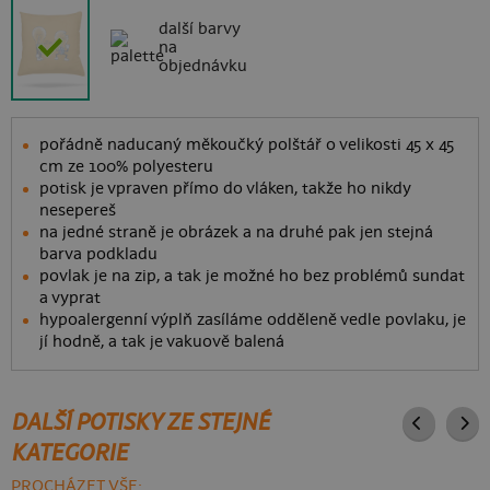
další barvy
na
objednávku
pořádně naducaný měkoučký polštář o velikosti 45 x 45
cm ze 100% polyesteru
potisk je vpraven přímo do vláken, takže ho nikdy
nesepereš
na jedné straně je obrázek a na druhé pak jen stejná
barva podkladu
povlak je na zip, a tak je možné ho bez problémů sundat
a vyprat
hypoalergenní výplň zasíláme odděleně vedle povlaku, je
jí hodně, a tak je vakuově balená
DALŠÍ POTISKY ZE STEJNÉ
KATEGORIE
PROCHÁZET VŠE: