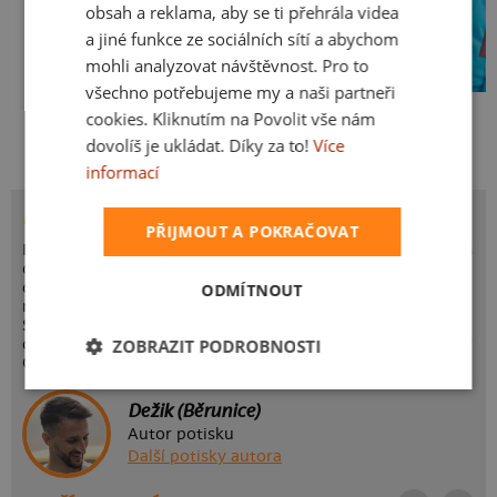
obsah a reklama, aby se ti přehrála videa
a jiné funkce ze sociálních sítí a abychom
mohli analyzovat návštěvnost. Pro to
všechno potřebujeme my a naši partneři
Kakat-du
Bez potisku
cookies. Kliknutím na Povolit vše nám
dovolíš je ukládat. Díky za to!
Více
informací
POTISK PRDLÁ
PŘIJMOUT A POKRAČOVAT
Když si jen tak na pohodu visíš v lustru v obýváku, plánuješ
co dneska podnikneš a najednou zavolá kámoška s
dotazem kam vyrazíme? Půjdeme si zablikat na chodbu
ODMÍTNOUT
nebo to rozsvítíme na parketu v oblíbeným klubu?
Střídavej nebo stejnosměrnej proud se dneska neřeší,
ZOBRAZIT PODROBNOSTI
dneska budeme zářit jak zářivky. No není tak trochu prdlá?
Odteď jí najdeš i u nás na triku.
Dežik (Běrunice)
Autor potisku
Další potisky autora