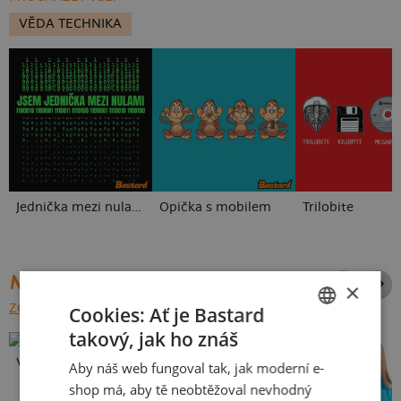
VĚDA TECHNIKA
Jednička mezi nulami
Opička s mobilem
Trilobite
NEJPRODÁVANĚJŠÍ POTISKY
×
ZOBRAZIT VŠECHNY
Cookies: Ať je Bastard
takový, jak ho znáš
CZECH
Vlastní potisk
Aby náš web fungoval tak, jak moderní e-
SLOVAK
shop má, aby tě neobtěžoval nevhodný