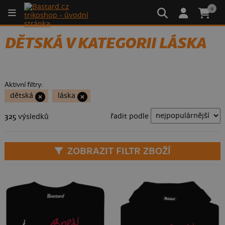
0
DĚTSKÁ V KATEGORII LÁSKA
Aktivní filtry:
dětská
láska
řadit podle
325
výsledků
ZOBRAZIT FILTR ZBOŽÍ