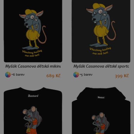
Myšák Casanova dětská mikina klokanka Black
Myšák Casanova dětské sportovní 
+6 barev
+5 barev
689 Kč
399 Kč
4
6
10
12
8
10
12