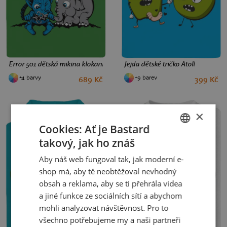
Error 501 dětská mikina klokanka Kelly Green AWD
Jejda dětské tričko Atoll
+4 barvy
+9 barev
689 Kč
399 Kč
4
6
8
10
12
4
6
8
10
12
×
Cookies: Ať je Bastard
takový, jak ho znáš
CZECH
Aby náš web fungoval tak, jak moderní e-
SLOVAK
shop má, aby tě neobtěžoval nevhodný
obsah a reklama, aby se ti přehrála videa
a jiné funkce ze sociálních sítí a abychom
mohli analyzovat návštěvnost. Pro to
všechno potřebujeme my a naši partneři