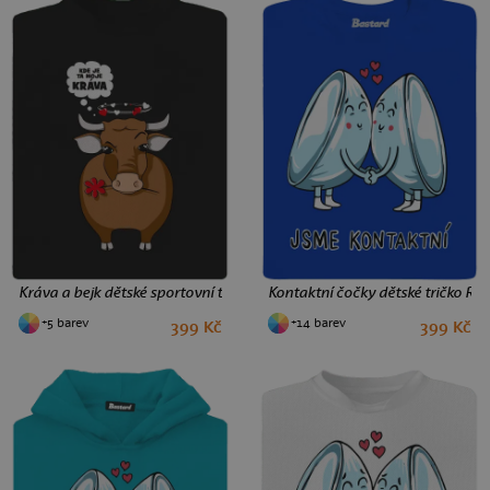
Kráva a bejk dětské sportovní tričko Black
Kontaktní čočky dětské tričko Roy
+5 barev
+14 barev
399 Kč
399 Kč
8
10
12
2
4
6
8
10
12