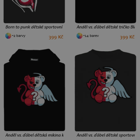
Born to punk dětské sportovní tričko Black
Anděl vs. ďábel dětské tričko Blac
+2 barvy
+14 barev
399 Kč
399 Kč
8
10
12
2
4
6
8
10
12
Anděl vs. ďábel dětská mikina klokanka Black
Anděl vs. ďábel dětské sportovní t