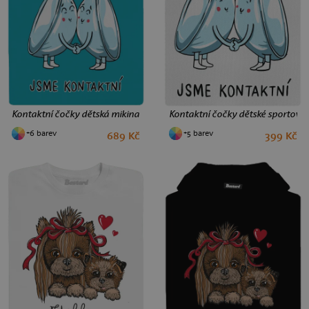
Kontaktní čočky dětská mikina klokanka Hawaiian Blue
Kontaktní čočky dětské sportovní 
+6 barev
+5 barev
689 Kč
399 Kč
4
6
8
10
8
12