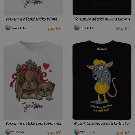
Yorkshire dětské tričko White
Yorkshire dětská mikina klokanka
+12 barev
+5 barev
399 Kč
689 Kč
2
4
6
8
10
12
4
6
10
12
Yorkshire dětské sportovní tričko White
Myšák Casanova dětské tričko Bl
+4 barvy
+14 barev
399 Kč
399 Kč
8
12
2
4
6
8
10
12