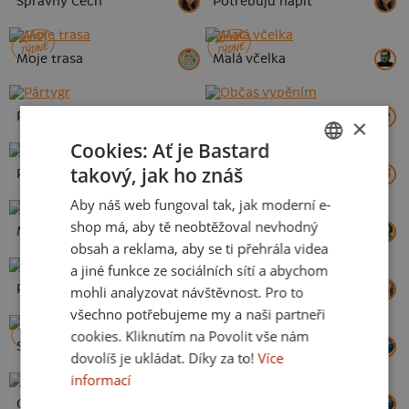
Správný Čech
Potřebuju napít
POTISK
POTISK
TÝDNE
TÝDNE
Moje trasa
Malá včelka
Pártygr
Občas vypěním
×
Cookies: Ať je Bastard
takový, jak ho znáš
Pivián
Beer effect
CZECH
Aby náš web fungoval tak, jak moderní e-
SLOVAK
shop má, aby tě neobtěžoval nevhodný
My DNA
Pijáda
obsah a reklama, aby se ti přehrála videa
a jiné funkce ze sociálních sítí a abychom
Pivní horoskop: Rak
Splávek
mohli analyzovat návštěvnost. Pro to
všechno potřebujeme my a naši partneři
POTISK
cookies. Kliknutím na Povolit vše nám
TÝDNE
Spotřeba 7 na 100
Pivoton
dovolíš je ukládat. Díky za to!
Více
informací
Chlast minute
Kosťa