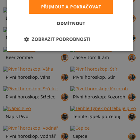
PŘIJMOUT A POKRAČOVAT
Lahváč a syn
Czech Workout
ODMÍTNOUT
Pivní oltář
Piviště
ZOBRAZIT PODROBNOSTI
Beer zombie
Zase v tom lítám
Pivní horoskop: Váha
Pivní horoskop: Štír
Pivní horoskop: Střelec
Pivní horoskop: Kozoroh
Nápis Pivo
Tenhle týpek potřebuje pivo
Pivní horoskop: Vodnář
Čepice