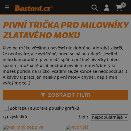
0
PIVNÍ TRIČKA PRO MILOVNÍKY
ZLATAVÉHO MOKU
Pivo na tričku většinou nevěstí nic dobrého. Ale když zjistíš,
že není vylité, ale vytištěné, hned se nálada zlepší. Jestli ti
nebo kamarádům pivo nedá spát a počítáš pivečky i před
spaním, možná tě uspí počítání pivních motivů, který si
můžeš pořídit na tričko. Vsadím se, že konce se nedopočítáš :)
A kdyby ti přeci jen nějaký pivní motiv chyběl, napiš mi a
vyřešíme to :)
ZOBRAZIT FILTR
Zobrazit i autorské potisky grafiků
151
výsledků
řadit: