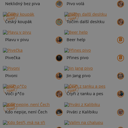
Neklidný bez piva
Pivo volá
POTISK
POTISK
TÝDNE
TÝDNE
Český koupák
Točím další desítku
Plavu v pivu
Beer help
Pivečka
Přines pivo
Pivoni
Jin Jang pivo
POTISK
POTISK
TÝDNE
TÝDNE
Voči p*čo
Čtyři z tanku a pes
POTISK
TÝDNE
Kdo nepije, není Čech
Piváti z Kalibiku