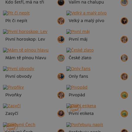
Kdo šetří, má na tři
Valím na chalupu
Pít či nepít
Velký a malý pívo
Pivní horoskop: Lev
Pivní máj
Mám tě plnou hlavu
České zlato
Pivní obvody
Only fans
Pivoňky
Pivopád
POTISK
TÝDNE
Zasyčí
Pivní etiketa
POTISK
TÝDNE