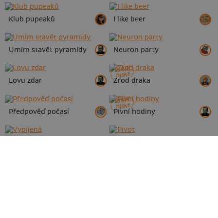
Klub pupeaků
I like beer
Umím stavět pyramidy
Neuron party
POTISK
TÝDNE
Lovu zdar
Zrod draka
POTISK
TÝDNE
Předpověď počasí
Pivní hodiny
Vypíjená
Pivot
zvířátka
alkohol
sex
geek
pro páry
filmy a seriály
Jedu na víkend
Věstonický Venouš
sport
láska
auto moto
Valentýn
hokej
na vodě
POTISK
TÝDNE
Šťastný pivař
Přikázané uvolnění
hudba
jídlo
Mimoni