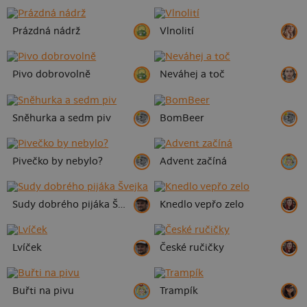
Prázdná nádrž
Vlnolití
Pivo dobrovolně
Neváhej a toč
Sněhurka a sedm piv
BomBeer
Pivečko by nebylo?
Advent začíná
Sudy dobrého pijáka Švejka
Knedlo vepřo zelo
Lvíček
České ručičky
Buřti na pivu
Trampík