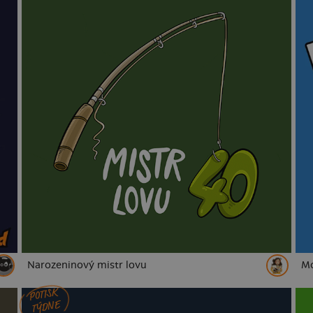
Narozeninový mistr lovu
Mo
POTISK
TÝDNE