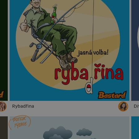
Rybadřina
Di
POTISK
TÝDNE