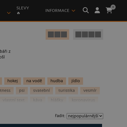
0
SLEVY
INFORMACE
🔥
báři z
pší
hokej
na vodě
hudba
jídlo
itness
psi
svatební
turistika
vesmír
vlastní text
káva
hlášky
koronavirus
hasiči
adrenalin
Ukrajina
fotbal
řadit:
vlaky
deskovky
cyklistika