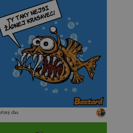
řský ďas