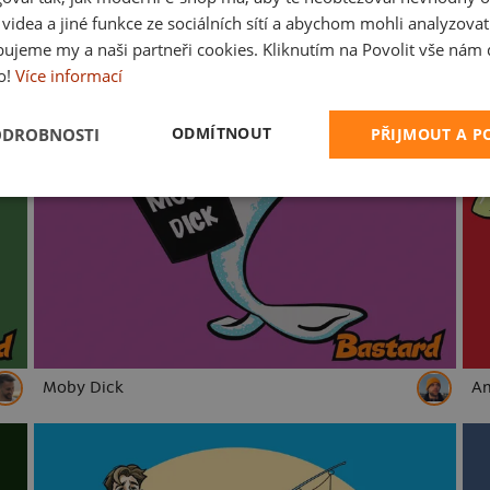
a videa a jiné funkce ze sociálních sítí a abychom mohli analyzova
ujeme my a naši partneři cookies. Kliknutím na Povolit vše nám d
o!
Více informací
ODMÍTNOUT
ODROBNOSTI
PŘIJMOUT A 
Moby Dick
A