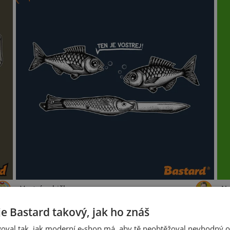
Vostrá rybička
Na
je Bastard takový, jak ho znáš
oval tak, jak moderní e-shop má, aby tě neobtěžoval nevhodný o