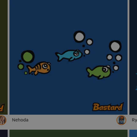
k
Stranger Things
Sandokan
Rocky Balboa
Ironm
Big Lebowski
Pán prstenů
Vetřelec
Cimrman
opice
ryby
slepice
sovy
vlci
ježci
pro u
ny 30
narozeniny 40
narozeniny 50
narozeniny 60
Labubu
Jiří Kára
rebel
Starej Bruna
Skibidi
elektrikáři
automechanici
zdravotníci
kamioňáci
pro přítele
pro sourozence
pro teenagery
pro rodinu
Nehoda
Ry