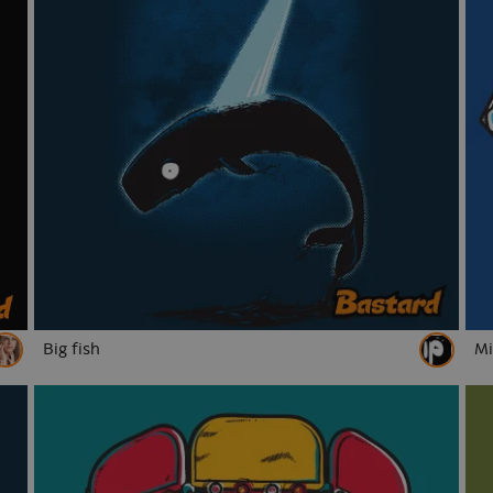
Big fish
Mi