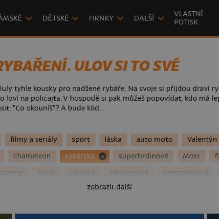
VLASTNÍ
ÁMSKÉ
DĚTSKÉ
HRNKY
DALŠÍ
POTISK
YBAŘENÍ. ULOV SI TO SVÉ
uly tyhle kousky pro nadšené rybáře. Na svoje si přijdou draví ry
, co loví na policajta. V hospodě si pak můžeš popovídat, kdo má le
it: "Co okouníš"? A bude klid...
filmy a seriály
sport
láska
auto moto
Valentýn
chameleon
rybářská
superhrdinové
Most
f
gaming
škola
válečná
těhotenská
narozeninová
zobrazit další
noce
rozlučka se svobodou
Marvel
pivo
Vánoce
ká republika
alergie
pro babičku a dědu
Halloween