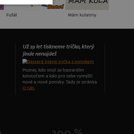
Fušál
Mám kulatiny
B1
Už 19 let tiskneme trička, který
jinde nenajdeš
Poznej, kdo stojí za bastardím
kolotočem a kdo pro tebe vymýšlí
nové a nové potisky. Tady je stránka
O nás
.
0
100 %