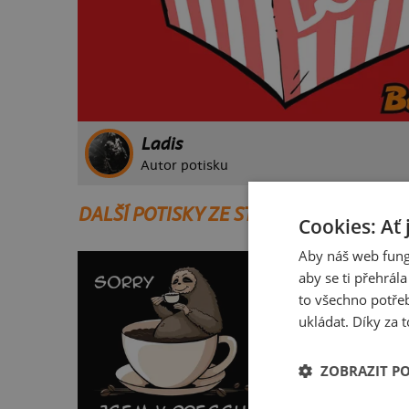
Ladis
Autor potisku
DALŠÍ POTISKY ZE STEJNÉ KATEGORIE
Cookies: Ať 
Aby náš web fung
aby se ti přehrál
to všechno potřeb
ukládat. Díky za t
ZOBRAZIT P