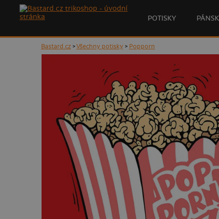
POTISKY
PÁNSK
Bastard.cz
>
Všechny potisky
>
Popporn