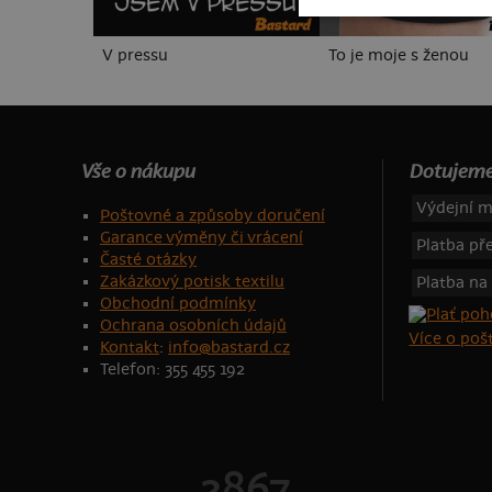
V pressu
To je moje s ženou
Vše o nákupu
Dotujeme
Výdejní m
Poštovné a způsoby doručení
Garance výměny či vrácení
Platba p
Časté otázky
Zakázkový potisk textilu
Platba na
Obchodní podmínky
Ochrana osobních údajů
Více o po
Kontakt
:
info@bastard.cz
Telefon: 355 455 192
2867