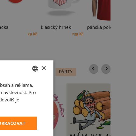
acka
klasický hrnek
pánská polokošile
29 Kč
239 Kč
449 Kč
×
LMY A SERIÁLY
JÍDLO
PÁRTY
bsah a reklama,
CZECH
t návštěvnost. Pro
SLOVAK
ovolíš je
POKRAČOVAT