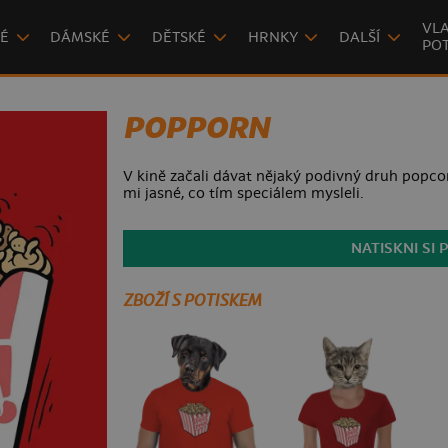
VLA
É
DÁMSKÉ
DĚTSKÉ
HRNKY
DALŠÍ
POT
POPPORN
V kině začali dávat nějaký podivný druh popcorn
mi jasné, co tím speciálem mysleli.
NATISKNI SI 
ZBOŽÍ S POTISKEM