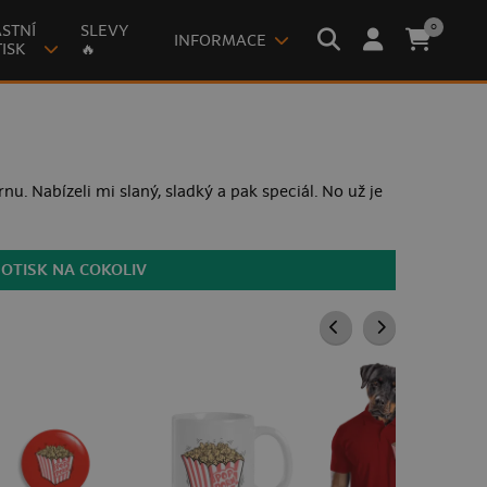
0
STNÍ
SLEVY
INFORMACE
ISK
🔥
u. Nabízeli mi slaný, sladký a pak speciál. No už je
POTISK NA COKOLIV