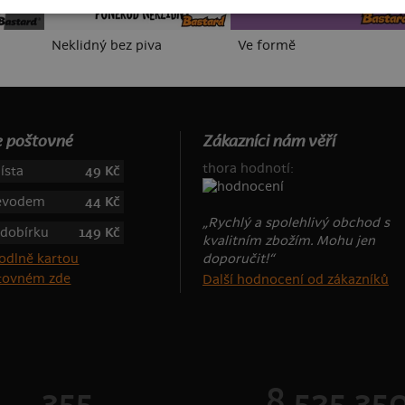
Neklidný bez piva
Ve formě
 poštovné
Zákazníci nám věří
thora hodnotí:
ísta
49 Kč
řevodem
44 Kč
„Rychlý a spolehlivý obchod s
 dobírku
149 Kč
kvalitním zbožím. Mohu jen
doporučit!“
štovném zde
Další hodnocení od zákazníků
355
8 525 35