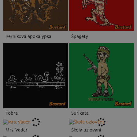
Perníková apokalypsa
Špagety
Kobra
Surikata
Mrs. Vader
Škola uzlování