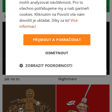
mohli analyzovat návštěvnost. Pro to
všechno potřebujeme my a naši partneři
cookies. Kliknutím na Povolit vše nám
Hungry Dragon
Invisible chameleon
dovolíš je ukládat. Díky za to!
Více
informací
PŘIJMOUT A POKRAČOVAT
ODMÍTNOUT
ZOBRAZIT PODROBNOSTI
Jak na to
Nightmare