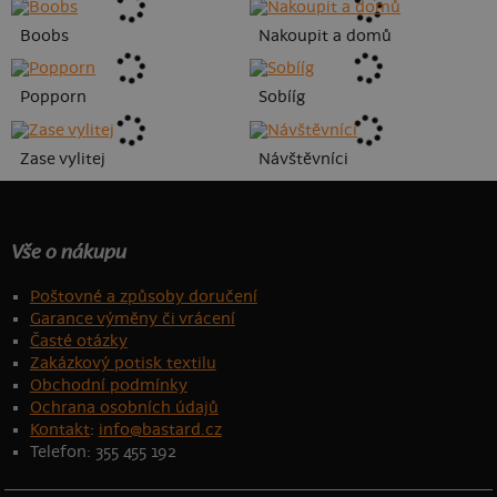
Boobs
Nakoupit a domů
Popporn
Sobííg
Zase vylitej
Návštěvníci
Vše o nákupu
Poštovné a způsoby doručení
Garance výměny či vrácení
Časté otázky
Zakázkový potisk textilu
Obchodní podmínky
Ochrana osobních údajů
Kontakt
:
info@bastard.cz
Telefon: 355 455 192