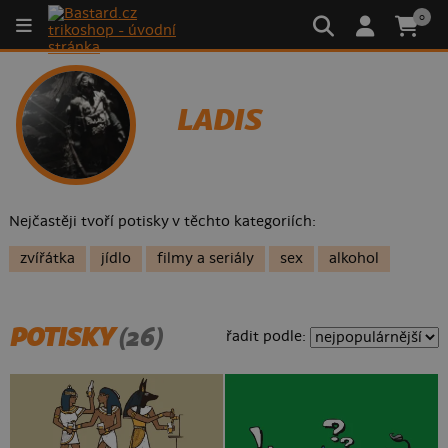
0
LADIS
Nejčastěji tvoří potisky v těchto kategoriích:
zvířátka
jídlo
filmy a seriály
sex
alkohol
POTISKY
(26)
řadit podle: