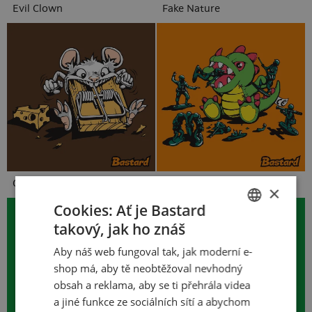
Evil Clown
Fake Nature
Gurmán
Hračky
×
Cookies: Ať je Bastard
takový, jak ho znáš
CZECH
Aby náš web fungoval tak, jak moderní e-
SLOVAK
shop má, aby tě neobtěžoval nevhodný
obsah a reklama, aby se ti přehrála videa
a jiné funkce ze sociálních sítí a abychom