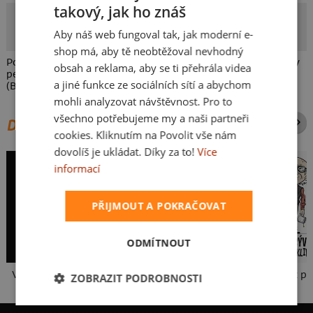
takový, jak ho znáš
CZECH
Svaca
Aby náš web fungoval tak, jak moderní e-
Autorka potisku
SLOVAK
shop má, aby tě neobtěžoval nevhodný
Potisk pro všechny táty a jejich malé perníčky, pro milovníky
obsah a reklama, aby se ti přehrála videa
perníku a pro všechny fanoušky seriálu Perníkový táta
a jiné funkce ze sociálních sítí a abychom
(Breaking Bad) a Perníčka ze Shreka.
mohli analyzovat návštěvnost. Pro to
všechno potřebujeme my a naši partneři
DALŠÍ POTISKY ZE STEJNÉ KATEGORIE
cookies. Kliknutím na Povolit vše nám
dovolíš je ukládat. Díky za to!
Více
informací
PŘIJMOUT A POKRAČOVAT
ODMÍTNOUT
Vlastní potisk
V pressu
Neklidný bez pi
ZOBRAZIT PODROBNOSTI