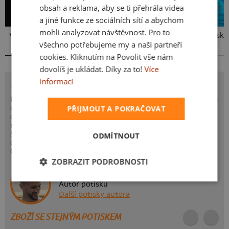
obsah a reklama, aby se ti přehrála videa
a jiné funkce ze sociálních sítí a abychom
mohli analyzovat návštěvnost. Pro to
Vlastní potisk
Kakat-du
Bez potisku
všechno potřebujeme my a naši partneři
cookies. Kliknutím na Povolit vše nám
dovolíš je ukládat. Díky za to!
Více
informací
POTISK PRDLÁ
Když si jen tak na pohodu visíš v lustru v obýváku, plánuješ
co dneska podnikneš a najednou zavolá kámoška s
PŘIJMOUT A POKRAČOVAT
dotazem kam vyrazíme? Půjdeme si zablikat na chodbu
nebo to rozsvítíme na parketu v oblíbeným klubu?
Střídavej nebo stejnosměrnej proud se dneska neřeší,
ODMÍTNOUT
dneska budeme zářit jak zářivky. No není tak trochu prdlá?
Odteď jí najdeš i u nás na triku.
ZOBRAZIT PODROBNOSTI
Dežik (Běrunice)
Autor potisku
Další potisky autora
ZBOŽÍ SE STEJNÝM POTISKEM