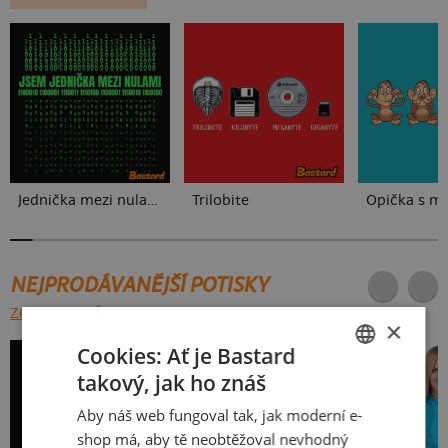
Jednička mezi nulami
Trilobite
Opička s m
NEJPRODÁVANĚJŠÍ POTISKY
ZOBRAZIT VŠECHNY
×
Cookies: Ať je Bastard
takový, jak ho znáš
CZECH
Aby náš web fungoval tak, jak moderní e-
SLOVAK
shop má, aby tě neobtěžoval nevhodný