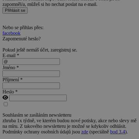
zapomněl/a, můžeš si ho nechat poslat na e-mail.
Přihlásit se
Nebo se přihlas přes:
facebook
Zapomenuté heslo?
Pokud ještě nemáš účet,
zaregistruj se
.
E-mail *
Jméno *
Příjmení *
Heslo *
Souhlasím se zasíláním newsletteru
zhruba 1x týdně, ve kterém budou nové potisky, akce nebo slevy mě
na míru. Z takového newsletteru je možné se kdykoliv odhlásit.
Podmínky ochrany osobních údajů jsou
zde
(speciálně
bod 3.4
).