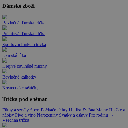
Dámské zboží
Bavlněná dámská trička
Prémiová dámská trička
Sportovní funkční trička
Dámská tílka
Hřejivé bavlněné mikiny
Bavlněné kalhotky
Kosmetické taštičky
Trička podle témat
Filmy a seriály
Sport
Počítačové hry
Hudba
Zvířata
Memy
Hlášky a
nápisy
Pivo a víno
Narozeniny
Svátky a oslavy
Pro rodinu
→
Všechna trička