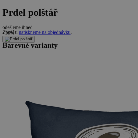
Prdel polštář
odešleme ihned
Zboží ti
natiskneme na objednávku
.
- 30%
Barevné varianty