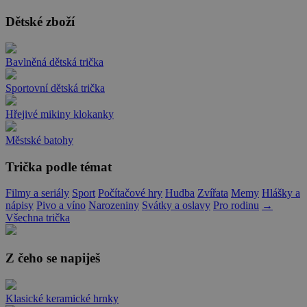
Dětské zboží
Bavlněná dětská trička
Sportovní dětská trička
Hřejivé mikiny klokanky
Městské batohy
Trička podle témat
Filmy a seriály
Sport
Počítačové hry
Hudba
Zvířata
Memy
Hlášky a
nápisy
Pivo a víno
Narozeniny
Svátky a oslavy
Pro rodinu
→
Všechna trička
Z čeho se napiješ
Klasické keramické hrnky