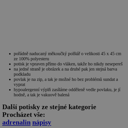
pořádně naducaný měkoučký polštář o velikosti 45 x 45 cm
ze 100% polyesteru
potisk je vpraven přímo do vláken, takže ho nikdy nesepereš
na jedné straně je obrázek a na druhé pak jen stejná barva
podkladu
povlak je na zip, a tak je možné ho bez problémů sundat a
vyprat
hypoalergenní výplň zasíláme odděleně vedle povlaku, je jí
hodně, a tak je vakuově balená
Další potisky ze stejné kategorie
Procházet vše:
adrenalin
nápisy