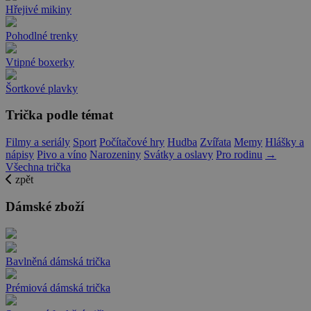
Hřejivé mikiny
Pohodlné trenky
Vtipné boxerky
Šortkové plavky
Trička podle témat
Filmy a seriály
Sport
Počítačové hry
Hudba
Zvířata
Memy
Hlášky a
nápisy
Pivo a víno
Narozeniny
Svátky a oslavy
Pro rodinu
→
Všechna trička
zpět
Dámské zboží
Bavlněná dámská trička
Prémiová dámská trička