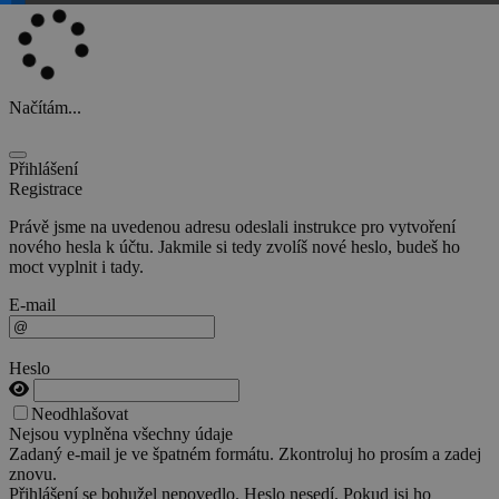
Načítám...
Přihlášení
Registrace
Právě jsme na uvedenou adresu odeslali instrukce pro vytvoření
nového hesla k účtu. Jakmile si tedy zvolíš nové heslo, budeš ho
moct vyplnit i tady.
E-mail
Heslo
Neodhlašovat
Nejsou vyplněna všechny údaje
Zadaný e-mail je ve špatném formátu. Zkontroluj ho prosím a zadej
znovu.
Přihlášení se bohužel nepovedlo. Heslo nesedí. Pokud jsi ho