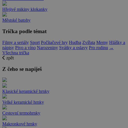
Hřejivé mikiny klokanky
Městské batohy
Trička podle témat
Filmy a seriály
Sport
Počítačové hry
Hudba
Zvířata
Memy
Hlášky a
nápisy
Pivo a víno
Narozeniny
Svátky a oslavy
Pro rodinu
→
Všechna trička
zpět
Z čeho se napiješ
Klasické keramické hrnky
Velké keramické hrnky
Cestovní termohrnky
Makronkové hrnky