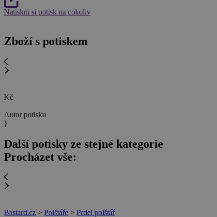
Natiskni si potisk na cokoliv
Zboží s potiskem
Kč
Autor potisku
}
Další potisky ze stejné kategorie
Procházet vše:
Bastard.cz
>
Polštáře
>
Prdel polštář