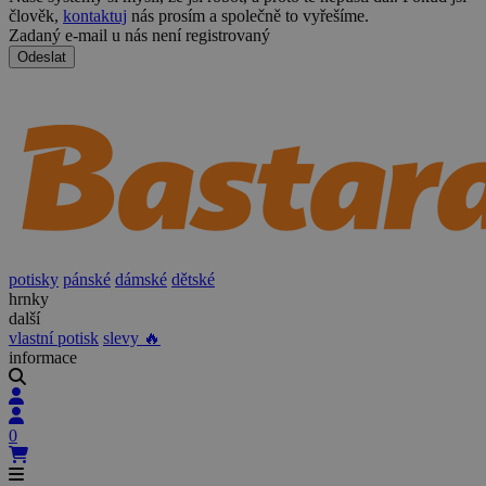
člověk,
kontaktuj
nás prosím a společně to vyřešíme.
Zadaný e-mail u nás není registrovaný
Odeslat
potisky
pánské
dámské
dětské
hrnky
další
vlastní potisk
slevy 🔥
informace
0