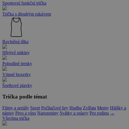
Sportovní funkční trička
Trička s dlouhým rukávem
Bavlněná tílka
Hřejivé mikiny
Pohodlné trenky
Vtipné boxerky
Šortkové plavky
Trička podle témat
Filmy a seriály
Sport
Počítačové hry
Hudba
Zvířata
Memy
Hlášky a
nápisy
Pivo a víno
Narozeniny
Svátky a oslavy
Pro rodinu
→
Všechna trička