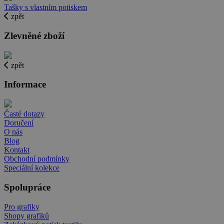
Tašky s vlastním potiskem
zpět
Zlevněné zboží
zpět
Informace
Časté dotazy
Doručení
O nás
Blog
Kontakt
Obchodní podmínky
Speciální kolekce
Spolupráce
Pro grafiky
Shopy grafiků