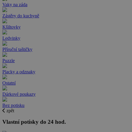
Vaky na záda
Zástěry do kuchyně
Kšiltovky
Ledvinky
Příruční taštičky
Puzzle
Placky a odznaky
Ostatní
Dárkové poukazy
Bez potisku
zpět
Vlastní potisky do 24 hod.