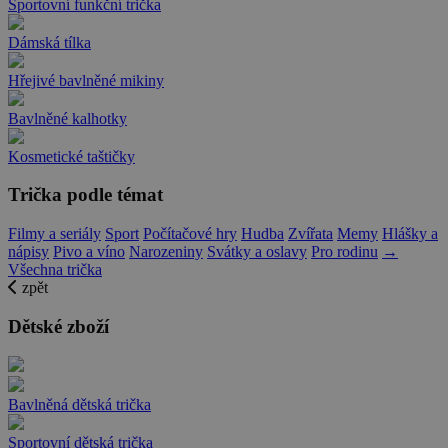
Sportovní funkční trička
Dámská tílka
Hřejivé bavlněné mikiny
Bavlněné kalhotky
Kosmetické taštičky
Trička podle témat
Filmy a seriály
Sport
Počítačové hry
Hudba
Zvířata
Memy
Hlášky a
nápisy
Pivo a víno
Narozeniny
Svátky a oslavy
Pro rodinu
→
Všechna trička
zpět
Dětské zboží
Bavlněná dětská trička
Sportovní dětská trička