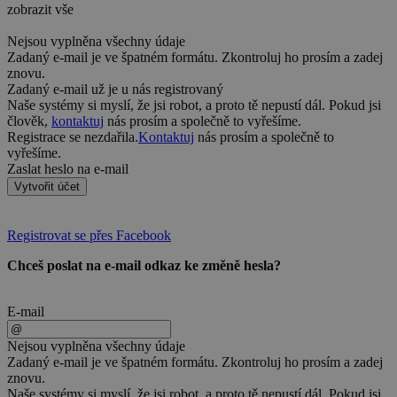
zobrazit vše
Nejsou vyplněna všechny údaje
Zadaný e-mail je ve špatném formátu. Zkontroluj ho prosím a zadej
znovu.
Zadaný e-mail už je u nás registrovaný
Naše systémy si myslí, že jsi robot, a proto tě nepustí dál. Pokud jsi
člověk,
kontaktuj
nás prosím a společně to vyřešíme.
Registrace se nezdařila.
Kontaktuj
nás prosím a společně to
vyřešíme.
Zaslat heslo na e-mail
Vytvořit účet
Registrovat se přes Facebook
Chceš poslat na e-mail odkaz ke změně hesla?
E-mail
Nejsou vyplněna všechny údaje
Zadaný e-mail je ve špatném formátu. Zkontroluj ho prosím a zadej
znovu.
Naše systémy si myslí, že jsi robot, a proto tě nepustí dál. Pokud jsi