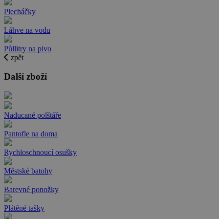
Plecháčky
Láhve na vodu
Půllitry na pivo
zpět
Další zboží
Naducané polštáře
Pantofle na doma
Rychloschnoucí osušky
Městské batohy
Barevné ponožky
Plátěné tašky