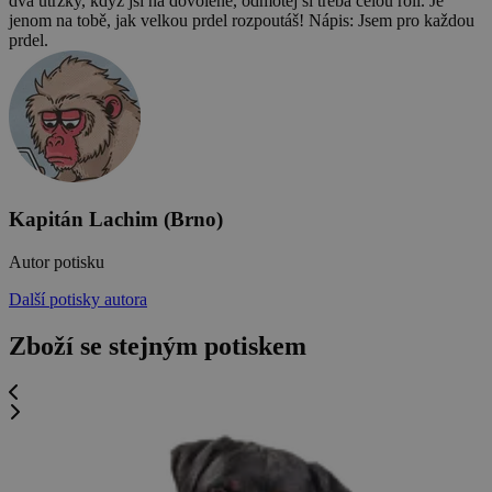
dva útržky, když jsi na dovolené, odmotej si třeba celou roli. Je
jenom na tobě, jak velkou prdel rozpoutáš! Nápis: Jsem pro každou
prdel.
Kapitán Lachim (Brno)
Autor potisku
Další potisky autora
Zboží se stejným potiskem