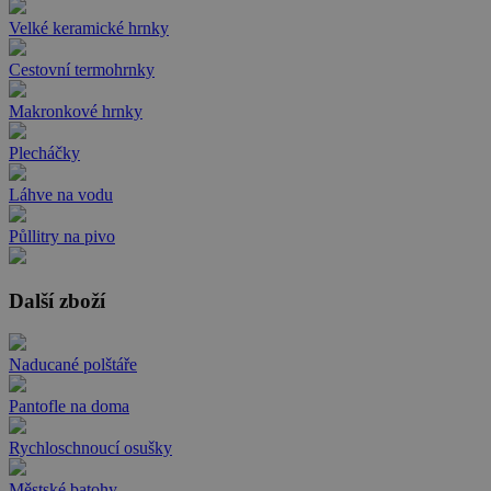
Velké keramické hrnky
Cestovní termohrnky
Makronkové hrnky
Plecháčky
Láhve na vodu
Půllitry na pivo
Další zboží
Naducané polštáře
Pantofle na doma
Rychloschnoucí osušky
Městské batohy