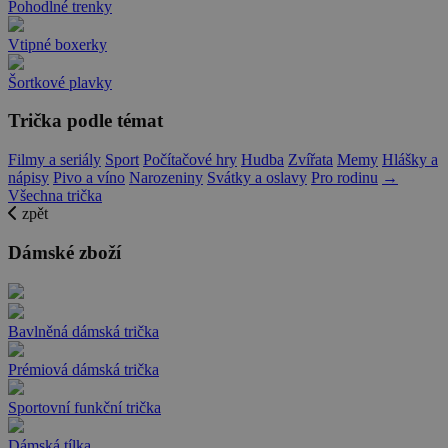
Pohodlné trenky
Vtipné boxerky
Šortkové plavky
Trička podle témat
Filmy a seriály
Sport
Počítačové hry
Hudba
Zvířata
Memy
Hlášky a
nápisy
Pivo a víno
Narozeniny
Svátky a oslavy
Pro rodinu
→
Všechna trička
zpět
Dámské zboží
Bavlněná dámská trička
Prémiová dámská trička
Sportovní funkční trička
Dámská tílka