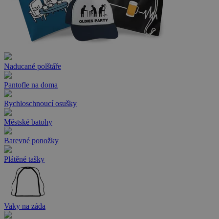
Naducané polštáře
Pantofle na doma
Rychloschnoucí osušky
Městské batohy
Barevné ponožky
Plátěné tašky
Vaky na záda