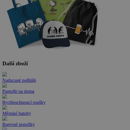
Další zboží
Naducané polštáře
Pantofle na doma
Rychloschnoucí osušky
Městské batohy
Barevné ponožky