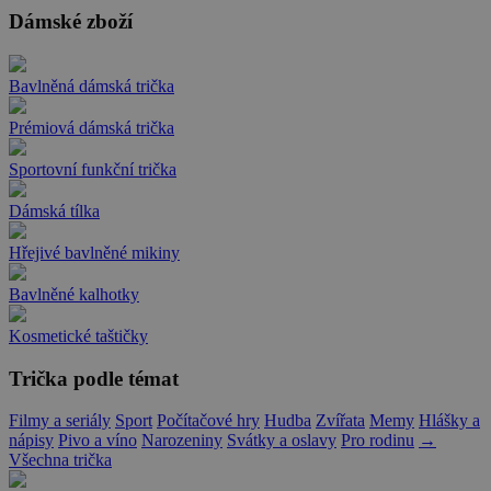
Dámské zboží
Bavlněná dámská trička
Prémiová dámská trička
Sportovní funkční trička
Dámská tílka
Hřejivé bavlněné mikiny
Bavlněné kalhotky
Kosmetické taštičky
Trička podle témat
Filmy a seriály
Sport
Počítačové hry
Hudba
Zvířata
Memy
Hlášky a
nápisy
Pivo a víno
Narozeniny
Svátky a oslavy
Pro rodinu
→
Všechna trička