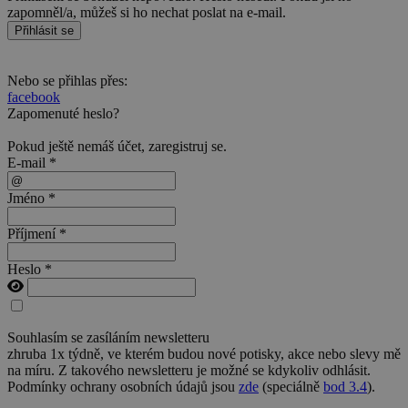
zapomněl/a, můžeš si ho nechat poslat na e-mail.
Přihlásit se
Nebo se přihlas přes:
facebook
Zapomenuté heslo?
Pokud ještě nemáš účet,
zaregistruj se
.
E-mail *
Jméno *
Příjmení *
Heslo *
Souhlasím se zasíláním newsletteru
zhruba 1x týdně, ve kterém budou nové potisky, akce nebo slevy mě
na míru. Z takového newsletteru je možné se kdykoliv odhlásit.
Podmínky ochrany osobních údajů jsou
zde
(speciálně
bod 3.4
).