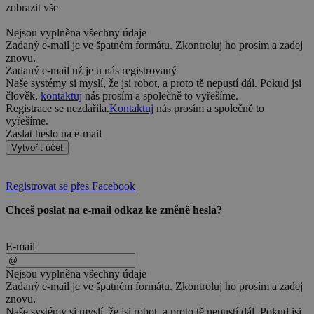
zobrazit vše
Nejsou vyplněna všechny údaje
Zadaný e-mail je ve špatném formátu. Zkontroluj ho prosím a zadej
znovu.
Zadaný e-mail už je u nás registrovaný
Naše systémy si myslí, že jsi robot, a proto tě nepustí dál. Pokud jsi
člověk,
kontaktuj
nás prosím a společně to vyřešíme.
Registrace se nezdařila.
Kontaktuj
nás prosím a společně to
vyřešíme.
Zaslat heslo na e-mail
Vytvořit účet
Registrovat se přes Facebook
Chceš poslat na e-mail odkaz ke změně hesla?
E-mail
Nejsou vyplněna všechny údaje
Zadaný e-mail je ve špatném formátu. Zkontroluj ho prosím a zadej
znovu.
Naše systémy si myslí, že jsi robot, a proto tě nepustí dál. Pokud jsi