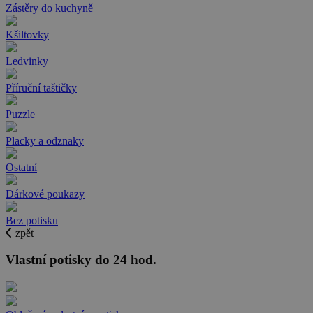
Zástěry do kuchyně
Kšiltovky
Ledvinky
Příruční taštičky
Puzzle
Placky a odznaky
Ostatní
Dárkové poukazy
Bez potisku
zpět
Vlastní potisky do 24 hod.