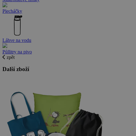
Plecháčky
Láhve na vodu
Půllitry na pivo
zpět
Další zboží