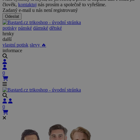
člověk,
kontaktuj
nás prosím a společně to vyřešíme.
Zadaný e-mail u nás není registrovaný
Odeslat
potisky
pánské
dámské
dětské
hrnky
další
vlastní potisk
slevy 🔥
informace
0
0