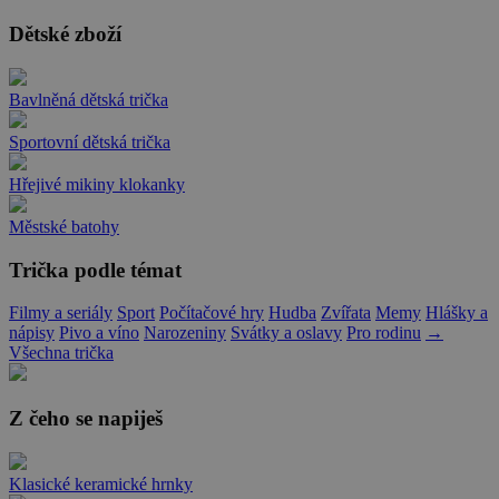
Dětské zboží
Bavlněná dětská trička
Sportovní dětská trička
Hřejivé mikiny klokanky
Městské batohy
Trička podle témat
Filmy a seriály
Sport
Počítačové hry
Hudba
Zvířata
Memy
Hlášky a
nápisy
Pivo a víno
Narozeniny
Svátky a oslavy
Pro rodinu
→
Všechna trička
Z čeho se napiješ
Klasické keramické hrnky