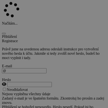
Načítám...
Přihlášení
Registrace
Právě jsme na uvedenou adresu odeslali instrukce pro vytvoření
nového hesla k účtu. Jakmile si tedy zvolíš nové heslo, budeš ho
moct vyplnit i tady.
E-mail
Heslo
Neodhlašovat
Nejsou vyplněna všechny údaje
Zadaný e-mail je ve špatném formátu. Zkontroluj ho prosím a zadej
znovu.
Přihlášení se bohužel nepovedlo. Heslo nesedí. Pokud jsi ho