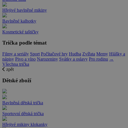
Hřejivé bavlněné mikiny
Bavlněné kalhotky
Kosmetické taštičky
Trička podle témat
Filmy a seriály
Sport
Počítačové hry
Hudba
Zvířata
Memy
Hlášky a
nápisy
Pivo a víno
Narozeniny
Svátky a oslavy
Pro rodinu
→
Všechna trička
zpět
Dětské zboží
Bavlněná dětská trička
Sportovní dětská trička
Hřejivé mikiny klokanky