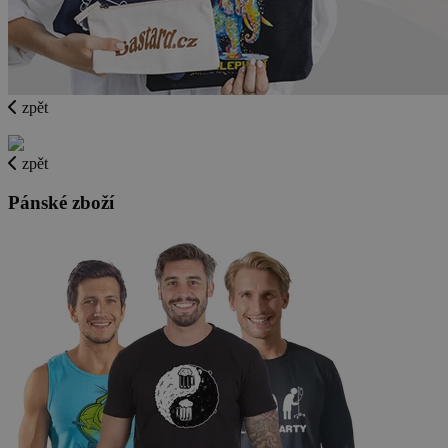
zpět
zpět
Pánské zboží