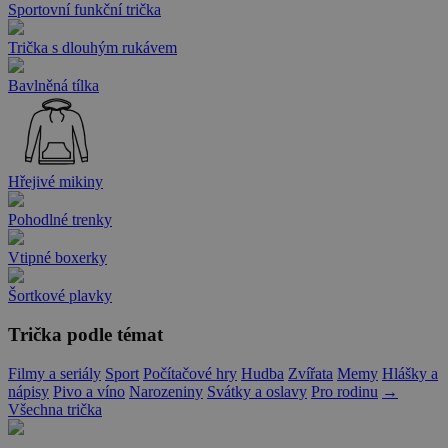
Sportovní funkční trička
Trička s dlouhým rukávem
Bavlněná tílka
Hřejivé mikiny
Pohodlné trenky
Vtipné boxerky
Šortkové plavky
Trička podle témat
Filmy a seriály
Sport
Počítačové hry
Hudba
Zvířata
Memy
Hlášky a
nápisy
Pivo a víno
Narozeniny
Svátky a oslavy
Pro rodinu
→
Všechna trička