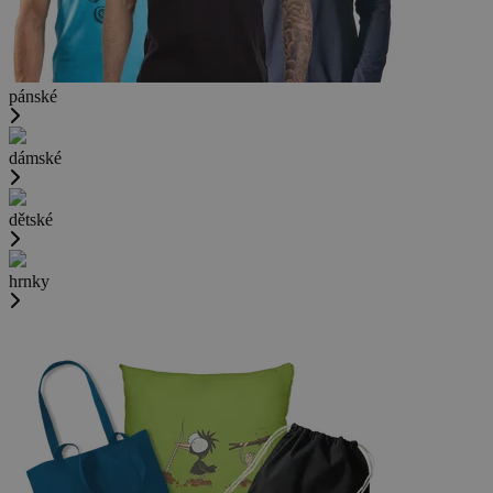
pánské
dámské
dětské
hrnky