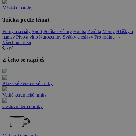
Městské batohy
Trička podle témat
Filmy a seriály
Sport
Počítačové hry
Hudba
Zvířata
Memy
Hlášky a
nápisy
Pivo a víno
Narozeniny
Svátky a oslavy
Pro rodinu
→
Všechna trička
zpět
Z čeho se napiješ
Klasické keramické hrnky
Velké keramické hrnky
Cestovní termohrnky
Makronkové hrnky