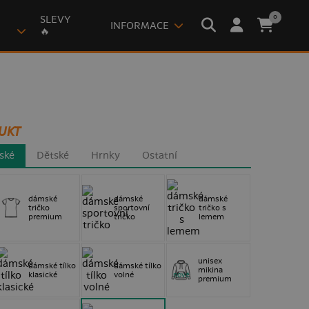
0
SLEVY
INFORMACE
🔥
UKT
ské
Dětské
Hrnky
Ostatní
dámské
dámské
dámské
tričko
sportovní
tričko s
premium
tričko
lemem
unisex
dámské tílko
dámské tílko
mikina
klasické
volné
nové
premium