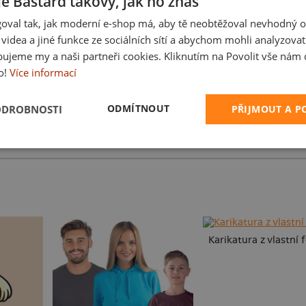
je Bastard takový, jak ho znáš
oval tak, jak moderní e-shop má, aby tě neobtěžoval nevhodný o
a videa a jiné funkce ze sociálních sítí a abychom mohli analyzova
ujeme my a naši partneři cookies. Kliknutím na Povolit vše nám d
o!
Více informací
ODMÍTNOUT
ODROBNOSTI
PŘIJMOUT A 
Ve formě
Fušál
Karikatura z vlastní 