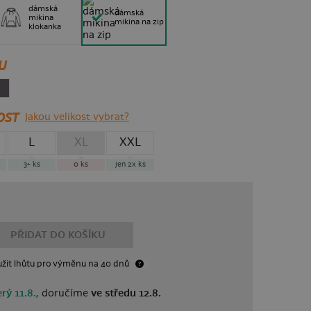
dámská
dámská
mikina
mikina na zip
klokanka
U
OST
Jakou velikost vybrat?
L
XL
XXL
3+
ks
0
ks
jen 2x
ks
PŘIDAT DO KOŠÍKU
žit lhůtu
pro výměnu
na 40 dnů
rý 11.8.,
doručíme
ve středu 12.8.