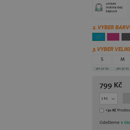
unisex
mikina bez
nové
kapuce
2. VYBER BARV
3.
VYBER VELIK
S
M
jen 2x
ks
jen 3x
ks
799
Kč
+30 Kč
Prodlou
Odešleme
v úte