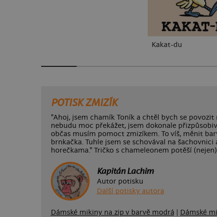
Kakat-du
POTISK ZMIZÍK
"Ahoj, jsem chamík Toník a chtěl bych se povozit
nebudu moc překážet, jsem dokonale přizpůsobiv
občas musím pomoct zmizíkem. To víš, měnit barv
brnkačka. Tuhle jsem se schovával na šachovnici a
horečkama." Tričko s chameleonem potěší (nejen) 
Kapitán Lachim
Autor potisku
Další potisky autora
Dámské mikiny na zip v barvě modrá
|
Dámské mik