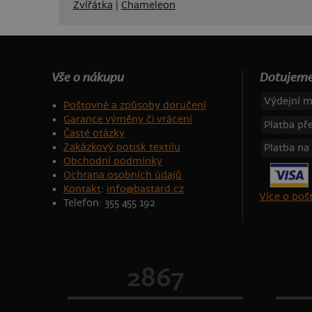
Zvířátka
|
Chameleon
Vše o nákupu
Dotujeme
Výdejní m
Poštovné a způsoby doručení
Garance výměny či vrácení
Platba p
Časté otázky
Zakázkový potisk textilu
Platba na
Obchodní podmínky
Ochrana osobních údajů
Kontakt
:
info@bastard.cz
Více o po
Telefon: 355 455 192
2867