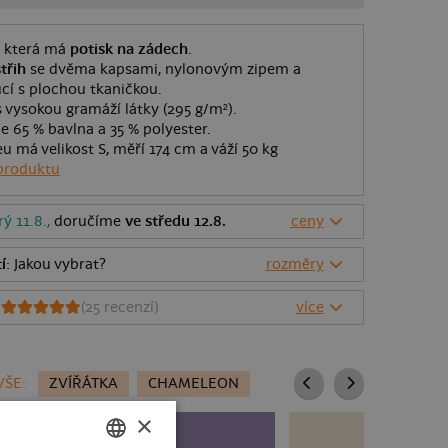
, která má
potisk na zádech
.
třih
se dvěma kapsami, nylonovým zipem a
cí s plochou tkaničkou.
 vysokou gramáží látky (295 g/m²).
je 65 % bavlna a 35 % polyester.
eu má velikost S, měří 174 cm a váží 50 kg
produktu
rý 11.8.,
doručíme
ve středu 12.8.
ceny
í
: Jakou vybrat?
rozměry
6
(
25
recenzí)
více
ŠE:
ZVÍŘÁTKA
CHAMELEON
×