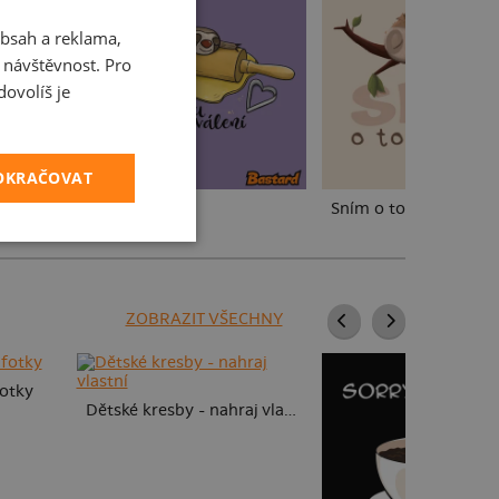
bsah a reklama,
CZECH
t návštěvnost. Pro
SLOVAK
ovolíš je
POKRAČOVAT
Miluju válení
Sním o tom, co sním
ZOBRAZIT VŠECHNY
fotky
Dětské kresby - nahraj vlastní