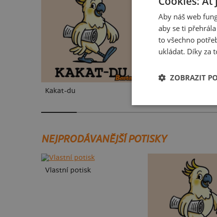
Cookies: Ať 
Aby náš web fung
aby se ti přehrál
to všechno potřeb
ukládat. Díky za t
ZOBRAZIT P
Kakat-du
V pressu
NEJPRODÁVANĚJŠÍ POTISKY
Vlastní potisk