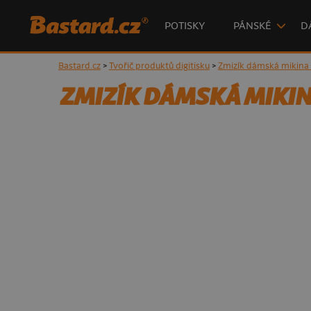
POTISKY
PÁNSKÉ
D
Bastard.cz
>
Tvořič produktů digitisku
>
Zmizík dámská mikina n
ZMIZÍK DÁMSKÁ MIKINA