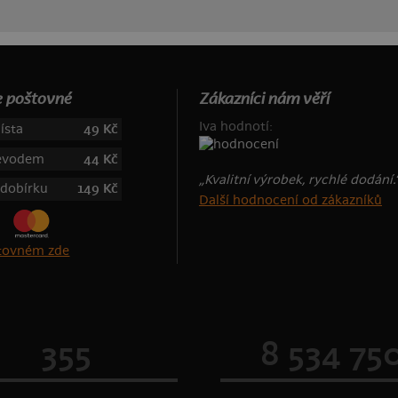
 poštovné
Zákazníci nám věří
Iva hodnotí:
ísta
49 Kč
řevodem
44 Kč
„Kvalitní výrobek, rychlé dodání.
 dobírku
149 Kč
Další hodnocení od zákazníků
štovném zde
355
8 534 75