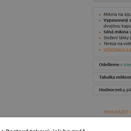
Mikina na zip
Vypasovaný s
dvojitou kapu
Silná mikina
s
Složení látky 
Tereza na vid
Informace o 
Odešleme
v úte
Tabulka velikost
Hodnocení:
4.9
PROCHÁZET V