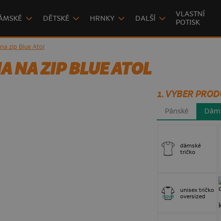
VLASTNÍ
ÁMSKÉ
DĚTSKÉ
HRNKY
DALŠÍ
POTISK
a zip Blue Atol
 NA ZIP BLUE ATOL
1. VYBER PROD
Pánské
Dám
dámské
tričko
unisex tričko
oversized
nové