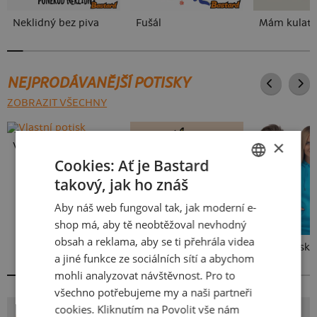
Neklidný bez piva
Fušál
Mám kulati
NEJPRODÁVANĚJŠÍ POTISKY
ZOBRAZIT VŠECHNY
×
Vlastní potisk
Cookies: Ať je Bastard
takový, jak ho znáš
CZECH
Aby náš web fungoval tak, jak moderní e-
SLOVAK
shop má, aby tě neobtěžoval nevhodný
obsah a reklama, aby se ti přehrála videa
Kakat-du
Bez potisku
a jiné funkce ze sociálních sítí a abychom
mohli analyzovat návštěvnost. Pro to
všechno potřebujeme my a naši partneři
cookies. Kliknutím na Povolit vše nám
POTISK PERIODICKÁ TABULKA