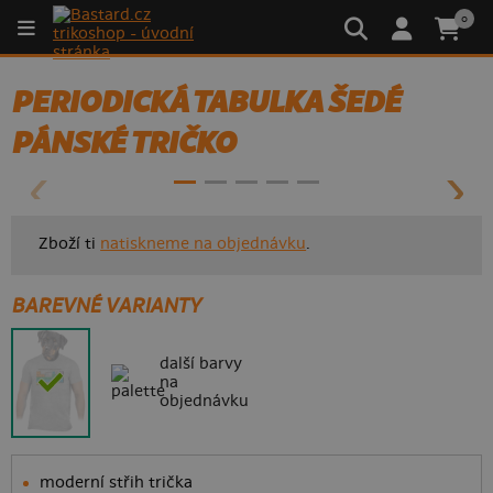
0
PERIODICKÁ TABULKA ŠEDÉ
- 50%
PÁNSKÉ TRIČKO
Zboží ti
natiskneme na objednávku
.
BAREVNÉ VARIANTY
další barvy
na
objednávku
moderní střih trička