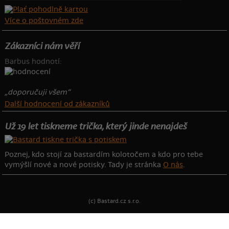
Více o poštovném zde
Zákazníci nám věří
Barbus hodnotí:
„doporučuji všem“
Další hodnocení od zákazníků
Už 19 let tiskneme trička, který jinde nenajdeš
Poznej, kdo stojí za bastardím kolotočem a kdo pro tebe
vymýšlí nové a nové potisky. Tady je stránka
O nás
.
(c) Bastard.cz s.r.o.