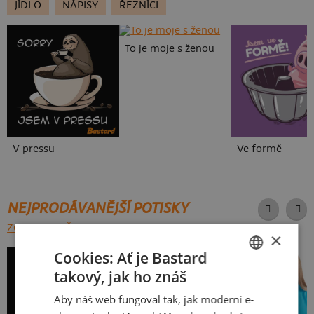
JÍDLO
NÁPISY
ŘEZNÍCI
To je moje s ženou
V pressu
Ve formě
NEJPRODÁVANĚJŠÍ POTISKY
ZOBRAZIT VŠECHNY
×
Cookies: Ať je Bastard
takový, jak ho znáš
CZECH
Aby náš web fungoval tak, jak moderní e-
SLOVAK