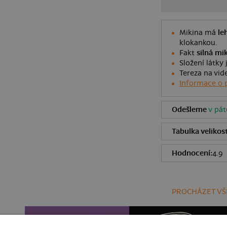
Mikina má
le
klokankou.
Fakt
silná mi
Složení látky 
Tereza na vid
Informace o 
Odešleme
v pát
Tabulka velikost
Hodnocení:
4.9
PROCHÁZET VŠ