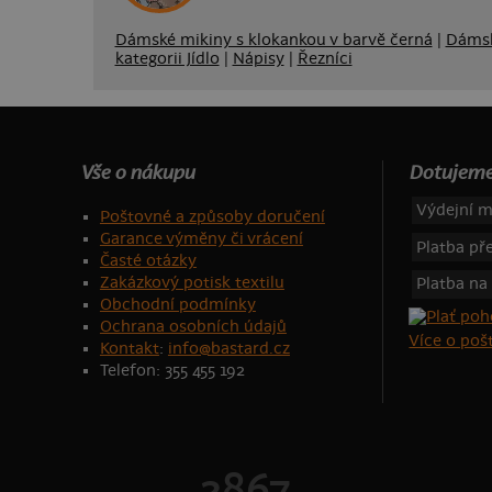
Dámské mikiny s klokankou v barvě černá
|
Dámsk
kategorii Jídlo
|
Nápisy
|
Řezníci
Vše o nákupu
Dotujeme
Výdejní m
Poštovné a způsoby doručení
Garance výměny či vrácení
Platba p
Časté otázky
Zakázkový potisk textilu
Platba na
Obchodní podmínky
Ochrana osobních údajů
Více o po
Kontakt
:
info@bastard.cz
Telefon: 355 455 192
2867