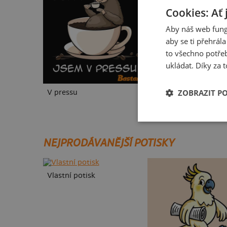
Cookies: Ať 
Aby náš web fung
aby se ti přehrál
to všechno potřeb
ukládat. Díky za t
ZOBRAZIT P
V pressu
NEJPRODÁVANĚJŠÍ POTISKY
Vlastní potisk