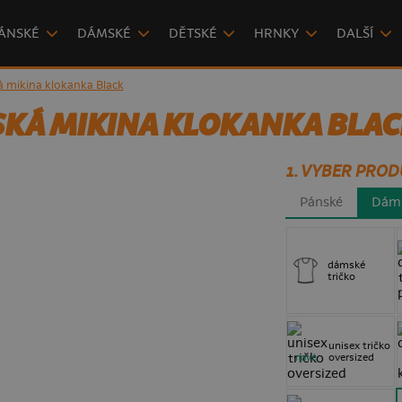
ÁNSKÉ
DÁMSKÉ
DĚTSKÉ
HRNKY
DALŠÍ
 mikina klokanka Black
KÁ MIKINA KLOKANKA BLAC
1. VYBER PROD
Pánské
Dám
dámské
tričko
unisex tričko
oversized
nové