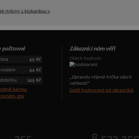
é mikiny s klokankou v
 poštovné
Zákazníci nám věří
Ořech hodnotí:
ísta
49 Kč
řevodem
44 Kč
„Opravdu vtipná trička všech
 dobírku
149 Kč
velikostí“
Další hodnocení od zákazníků
štovném zde
355
8 523 35