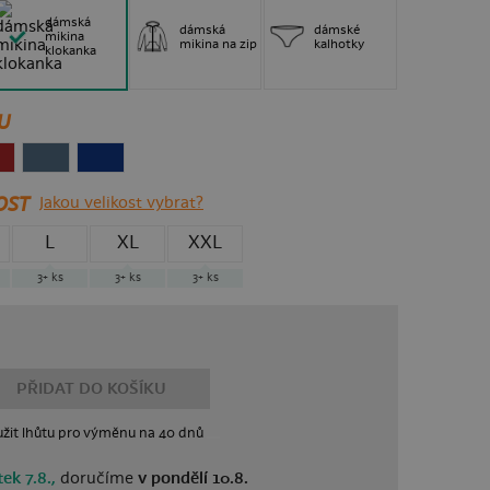
dámská
dámská
dámské
mikina
mikina na zip
kalhotky
klokanka
U
OST
Jakou velikost vybrat?
L
XL
XXL
3+
ks
3+
ks
3+
ks
PŘIDAT DO KOŠÍKU
žit lhůtu
pro výměnu
na 40 dnů
ek 7.8.,
doručíme
v pondělí 10.8.