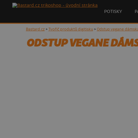
POTISKY
P
Bastard.cz
>
Tvořič produktů digitisku
>
Odstup vegane dámská
ODSTUP VEGANE DÁMS