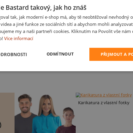
je Bastard takový, jak ho znáš
oval tak, jak moderní e-shop má, aby tě neobtěžoval nevhodný o
a videa a jiné funkce ze sociálních sítí a abychom mohli analyzova
ujeme my a naši partneři cookies. Kliknutím na Povolit vše nám d
o!
Více informací
ODMÍTNOUT
ODROBNOSTI
PŘIJMOUT A 
Ve formě
Prdel
Karikatura z vlastní fotky