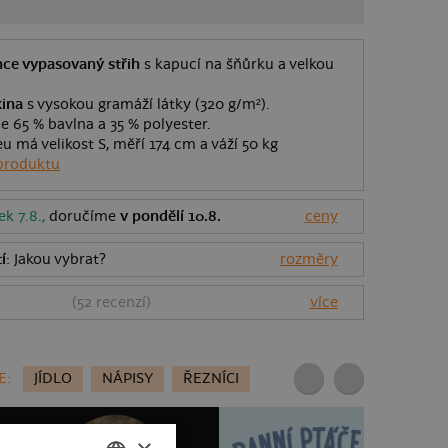
hce vypasovaný střih
s kapucí na šňůrku a velkou
kina
s vysokou gramáží látky (320 g/m²).
je 65 % bavlna a 35 % polyester.
eu má velikost S, měří 174 cm a váží 50 kg
produktu
ek 7.8.,
doručíme
v pondělí 10.8.
ceny
í
: Jakou vybrat?
rozměry
(
52
recenzí)
více
E:
JÍDLO
NÁPISY
ŘEZNÍCI