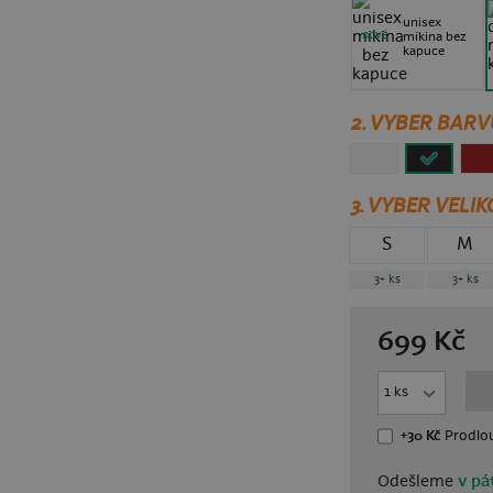
unisex
nové
mikina bez
kapuce
2. VYBER BARV
3.
VYBER VELIK
S
M
3+
ks
3+
ks
699
Kč
+30 Kč
Prodlou
Odešleme
v pát