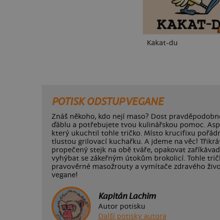
Kakat-du
POTISK ODSTUP VEGANE
Znáš někoho, kdo nejí maso? Dost pravděpodobn
ďáblu a potřebujete tvou kulinářskou pomoc. Aspo
který ukuchtil tohle tričko. Místo krucifixu pořád
tlustou grilovací kuchařku. A jdeme na věc! Třikr
propečený stejk na obě tváře, opakovat zaříkáv
vyhýbat se zákeřným útokům brokolicí. Tohle trič
pravověrné masožrouty a vymítače zdravého živo
vegane!
Kapitán Lachim
Autor potisku
Další potisky autora