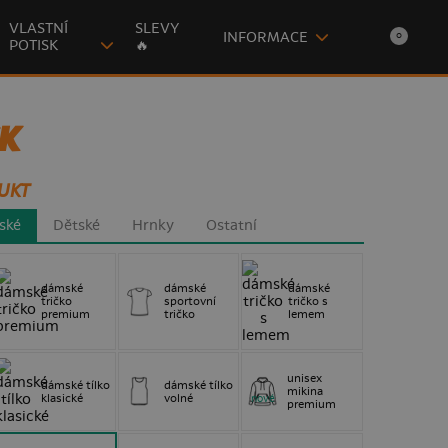
VLASTNÍ
SLEVY
INFORMACE
0
POTISK
🔥
K
UKT
ské
Dětské
Hrnky
Ostatní
dámské
dámské
dámské
tričko
sportovní
tričko s
premium
tričko
lemem
unisex
dámské tílko
dámské tílko
mikina
klasické
volné
nové
premium