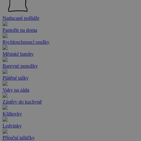
Naducané polštáře
Pantofle na doma
Rychloschnoucí osušky
Městské batohy
Barevné ponožky
Plátěné tašky
Vaky na záda
Zástěry do kuchyně
Kšiltovky
Ledvinky
Příruční taštičky