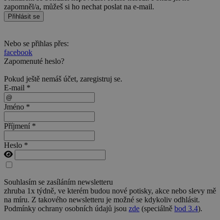
zapomněl/a, můžeš si ho nechat poslat na e-mail.
Přihlásit se
Nebo se přihlas přes:
facebook
Zapomenuté heslo?
Pokud ještě nemáš účet,
zaregistruj se
.
E-mail *
Jméno *
Příjmení *
Heslo *
Souhlasím se zasíláním newsletteru
zhruba 1x týdně, ve kterém budou nové potisky, akce nebo slevy mě
na míru. Z takového newsletteru je možné se kdykoliv odhlásit.
Podmínky ochrany osobních údajů jsou
zde
(speciálně
bod 3.4
).