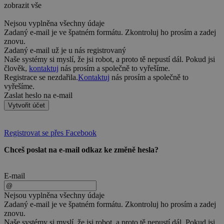
zobrazit vše
Nejsou vyplněna všechny údaje
Zadaný e-mail je ve špatném formátu. Zkontroluj ho prosím a zadej
znovu.
Zadaný e-mail už je u nás registrovaný
Naše systémy si myslí, že jsi robot, a proto tě nepustí dál. Pokud jsi
člověk,
kontaktuj
nás prosím a společně to vyřešíme.
Registrace se nezdařila.
Kontaktuj
nás prosím a společně to
vyřešíme.
Zaslat heslo na e-mail
Vytvořit účet
Registrovat se přes Facebook
Chceš poslat na e-mail odkaz ke změně hesla?
E-mail
Nejsou vyplněna všechny údaje
Zadaný e-mail je ve špatném formátu. Zkontroluj ho prosím a zadej
znovu.
Naše systémy si myslí, že jsi robot, a proto tě nepustí dál. Pokud jsi