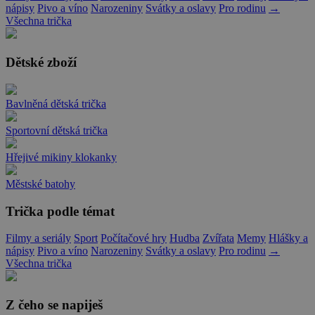
nápisy
Pivo a víno
Narozeniny
Svátky a oslavy
Pro rodinu
→
Všechna trička
Dětské zboží
Bavlněná dětská trička
Sportovní dětská trička
Hřejivé mikiny klokanky
Městské batohy
Trička podle témat
Filmy a seriály
Sport
Počítačové hry
Hudba
Zvířata
Memy
Hlášky a
nápisy
Pivo a víno
Narozeniny
Svátky a oslavy
Pro rodinu
→
Všechna trička
Z čeho se napiješ