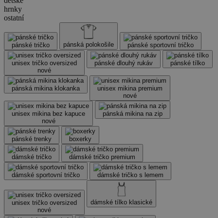
dětské
hrnky
ostatní
pánská polokošile
pánské tričko
pánské sportovní tričko
unisex tričko oversized
pánské dlouhý rukáv
pánské tílko
nové
pánská mikina klokanka
unisex mikina premium
nové
unisex mikina bez kapuce
pánská mikina na zip
nové
pánské trenky
boxerky
dámské tričko
dámské tričko premium
dámské sportovní tričko
dámské tričko s lemem
dámské tílko klasické
unisex tričko oversized
nové