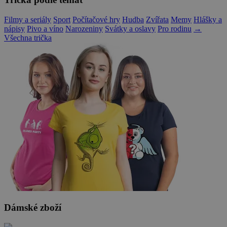
Filmy a seriály
Sport
Počítačové hry
Hudba
Zvířata
Memy
Hlášky a
nápisy
Pivo a víno
Narozeniny
Svátky a oslavy
Pro rodinu
→
Všechna trička
Dámské zboží