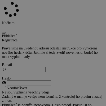
Načítám...
Přihlášení
Registrace
Právě jsme na uvedenou adresu odeslali instrukce pro vytvoření
nového hesla k účtu. Jakmile si tedy zvolíš nové heslo, budeš ho
moct vyplnit i tady.
E-mail
Heslo
Neodhlašovat
Nejsou vyplněna všechny údaje
Zadaný e-mail je ve špatném formátu. Zkontroluj ho prosím a zadej
znovu.
Přihlášení se bohužel nepovedlo. Heslo nesedí. Pokud jsi ho