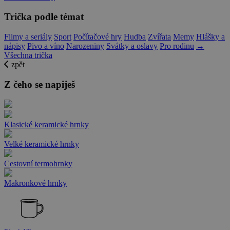
Trička podle témat
Filmy a seriály
Sport
Počítačové hry
Hudba
Zvířata
Memy
Hlášky a
nápisy
Pivo a víno
Narozeniny
Svátky a oslavy
Pro rodinu
→
Všechna trička
zpět
Z čeho se napiješ
Klasické keramické hrnky
Velké keramické hrnky
Cestovní termohrnky
Makronkové hrnky