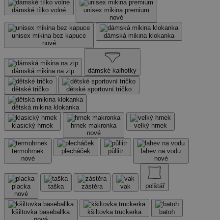
dámské tílko volné
unisex mikina premium
nové
unisex mikina bez kapuce
dámská mikina klokanka
nové
dámské kalhotky
dámská mikina na zip
dětské tričko
dětské sportovní tričko
dětská mikina klokanka
klasický hrnek
hrnek makronka
velký hrnek
nové
termohrnek
plecháček
půllitr
lahev na vodu
nové
nové
polštář
placka
taška
zástěra
vak
nové
kšiltovka baseballka
kšiltovka truckerka
batoh
nové