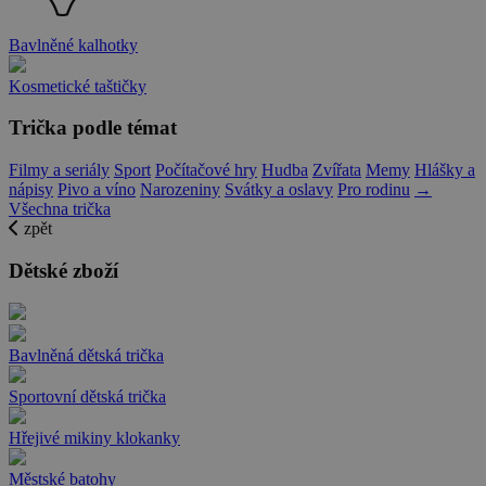
Bavlněné kalhotky
Kosmetické taštičky
Trička podle témat
Filmy a seriály
Sport
Počítačové hry
Hudba
Zvířata
Memy
Hlášky a
nápisy
Pivo a víno
Narozeniny
Svátky a oslavy
Pro rodinu
→
Všechna trička
zpět
Dětské zboží
Bavlněná dětská trička
Sportovní dětská trička
Hřejivé mikiny klokanky
Městské batohy