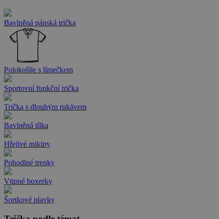
Bavlněná pánská trička
Polokošile s límečkem
Sportovní funkční trička
Trička s dlouhým rukávem
Bavlněná tílka
Hřejivé mikiny
Pohodlné trenky
Vtipné boxerky
Šortkové plavky
Trička podle témat