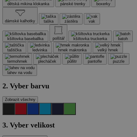
dětská mikina klokanka
pánské trenky
boxerky
dámské kalhotky
taška
zástěra
vak
polštář
kšiltovka baseballka
kšiltovka truckerka
batoh
taštička
ledvinka
hrnek makronka
velký hrnek
termohrnek
plecháček
půllitr
pantofle
puzzle
lahev na vodu
2. Vyber barvu
Zobrazit všechny
3.
Vyber velikost