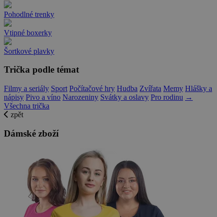
Pohodlné trenky
Vtipné boxerky
Šortkové plavky
Trička podle témat
Filmy a seriály
Sport
Počítačové hry
Hudba
Zvířata
Memy
Hlášky a
nápisy
Pivo a víno
Narozeniny
Svátky a oslavy
Pro rodinu
→
Všechna trička
zpět
Dámské zboží