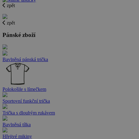
zpět
zpět
Pánské zboží
Bavlněná pánská trička
Polokošile s límečkem
Sportovní funkční trička
Trička s dlouhým rukávem
Bavlněná tílka
Hřejivé mikiny