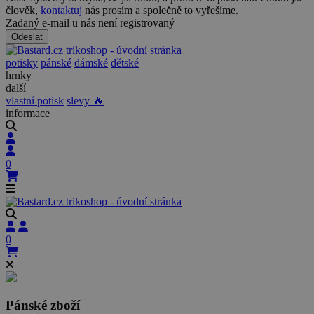
člověk,
kontaktuj
nás prosím a společně to vyřešíme.
Zadaný e-mail u nás není registrovaný
Odeslat
potisky
pánské
dámské
dětské
hrnky
další
vlastní potisk
slevy 🔥
informace
0
0
Pánské zboží