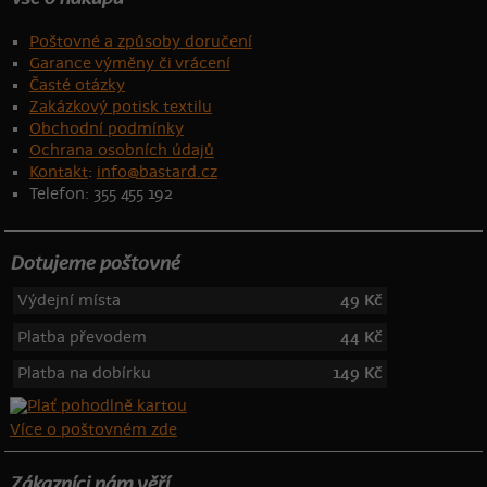
Poštovné a způsoby doručení
Garance výměny či vrácení
Časté otázky
Zakázkový potisk textilu
Obchodní podmínky
Ochrana osobních údajů
Kontakt
:
info@bastard.cz
Telefon: 355 455 192
Dotujeme poštovné
Výdejní místa
49 Kč
Platba převodem
44 Kč
Platba na dobírku
149 Kč
Více o poštovném zde
Zákazníci nám věří