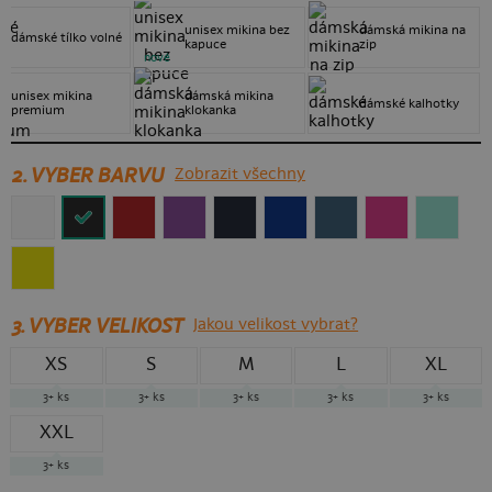
unisex mikina bez
dámská mikina na
dámské tílko volné
kapuce
zip
nové
unisex mikina
dámská mikina
dámské kalhotky
premium
klokanka
2. VYBER BARVU
Zobrazit všechny
3.
VYBER VELIKOST
Jakou velikost vybrat?
XS
S
M
L
XL
3+
ks
3+
ks
3+
ks
3+
ks
3+
ks
XXL
3+
ks