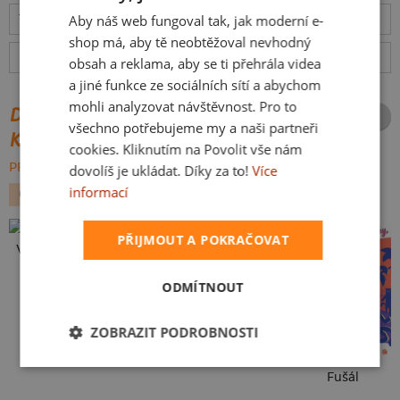
Aby náš web fungoval tak, jak moderní e-
Tabulka velikostí
: Jakou vybrat?
rozměry
SLOVAK
shop má, aby tě neobtěžoval nevhodný
Hodnocení:
4.92
(
159
recenzí)
více
obsah a reklama, aby se ti přehrála videa
a jiné funkce ze sociálních sítí a abychom
mohli analyzovat návštěvnost. Pro to
DALŠÍ POTISKY ZE STEJNÉ
všechno potřebujeme my a naši partneři
KATEGORIE
cookies. Kliknutím na Povolit vše nám
PROCHÁZET VŠE:
dovolíš je ukládat. Díky za to!
Více
informací
GEEK
POVOLÁNÍ
ŠKOLA
NÁPISY
PŘIJMOUT A POKRAČOVAT
Vlastní potisk
To je moje s ženou
ODMÍTNOUT
ZOBRAZIT PODROBNOSTI
Fušál