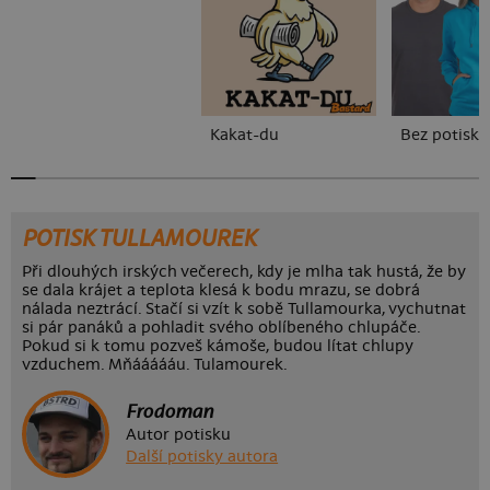
Kakat-du
Bez potisku
POTISK TULLAMOUREK
Při dlouhých irských večerech, kdy je mlha tak hustá, že by
se dala krájet a teplota klesá k bodu mrazu, se dobrá
nálada neztrácí. Stačí si vzít k sobě Tullamourka, vychutnat
si pár panáků a pohladit svého oblíbeného chlupáče.
Pokud si k tomu pozveš kámoše, budou lítat chlupy
vzduchem. Mňáááááu. Tulamourek.
Frodoman
Autor potisku
Další potisky autora