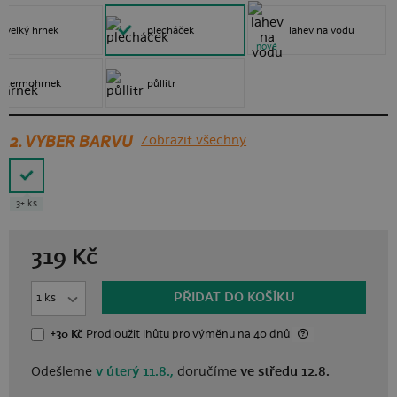
velký hrnek
plecháček
lahev na vodu
nové
termohrnek
půllitr
2. VYBER BARVU
Zobrazit všechny
3+ ks
319
Kč
PŘIDAT DO KOŠÍKU
+30 Kč
Prodloužit lhůtu
pro výměnu
na 40 dnů
Odešleme
v úterý 11.8.,
doručíme
ve středu 12.8.