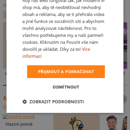
Aby náš web fungoval tak, jak moderní e-
SLOVAK
PROCHÁZET VŠE:
shop má, aby tě neobtěžoval nevhodný
obsah a reklama, aby se ti přehrála videa
ZVÍŘÁTKA
ALKOHOL
KOČKY
a jiné funkce ze sociálních sítí a abychom
mohli analyzovat návštěvnost. Pro to
všechno potřebujeme my a naši partneři
cookies. Kliknutím na Povolit vše nám
dovolíš je ukládat. Díky za to!
Více
informací
PŘIJMOUT A POKRAČOVAT
Kakat-du
V pressu
Ve formě
ODMÍTNOUT
NEJPRODÁVANĚJŠÍ POTISKY
ZOBRAZIT PODROBNOSTI
ZOBRAZIT VŠECHNY
Vlastní potisk