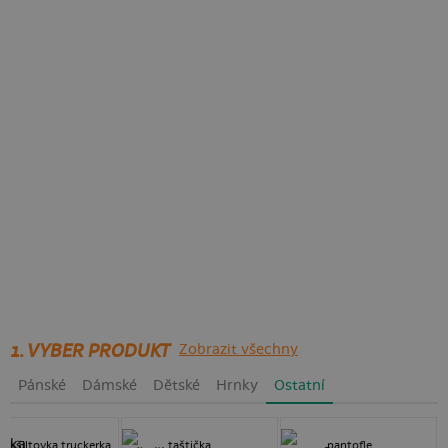
1. VYBER PRODUKT
Zobrazit všechny
Pánské
Dámské
Dětské
Hrnky
Ostatní
kšiltovka truckerka
taštička
pantofle