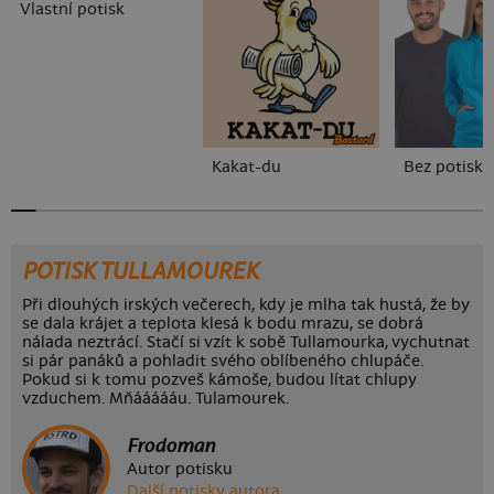
Vlastní potisk
Kakat-du
Bez potisku
POTISK TULLAMOUREK
Při dlouhých irských večerech, kdy je mlha tak hustá, že by
se dala krájet a teplota klesá k bodu mrazu, se dobrá
nálada neztrácí. Stačí si vzít k sobě Tullamourka, vychutnat
si pár panáků a pohladit svého oblíbeného chlupáče.
Pokud si k tomu pozveš kámoše, budou lítat chlupy
vzduchem. Mňáááááu. Tulamourek.
Frodoman
Autor potisku
Další potisky autora