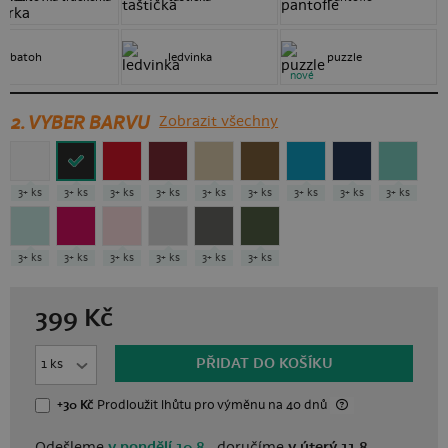
batoh
ledvinka
puzzle
nové
2. VYBER BARVU
Zobrazit všechny
3+ ks
3+ ks
3+ ks
3+ ks
3+ ks
3+ ks
3+ ks
3+ ks
3+ ks
3+ ks
3+ ks
3+ ks
3+ ks
3+ ks
3+ ks
399
Kč
PŘIDAT DO KOŠÍKU
+30 Kč
Prodloužit lhůtu
pro výměnu
na 40 dnů
Odešleme
v pondělí 10.8.,
doručíme
v úterý 11.8.