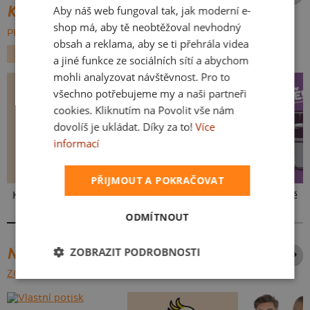
KATEGORIE
Aby náš web fungoval tak, jak moderní e-
SLOVAK
shop má, aby tě neobtěžoval nevhodný
PROCHÁZET VŠE:
obsah a reklama, aby se ti přehrála videa
ZVÍŘÁTKA
ALKOHOL
KOČKY
a jiné funkce ze sociálních sítí a abychom
mohli analyzovat návštěvnost. Pro to
všechno potřebujeme my a naši partneři
cookies. Kliknutím na Povolit vše nám
dovolíš je ukládat. Díky za to!
Více
informací
PŘIJMOUT A POKRAČOVAT
Kakat-du
V pressu
Ve formě
ODMÍTNOUT
ZOBRAZIT PODROBNOSTI
NEJPRODÁVANĚJŠÍ POTISKY
ZOBRAZIT VŠECHNY