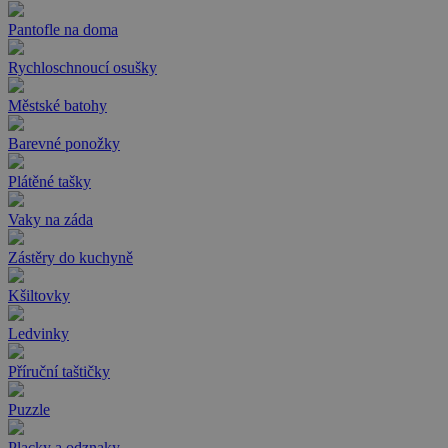
Pantofle na doma
Rychloschnoucí osušky
Městské batohy
Barevné ponožky
Plátěné tašky
Vaky na záda
Zástěry do kuchyně
Kšiltovky
Ledvinky
Příruční taštičky
Puzzle
Placky a odznaky