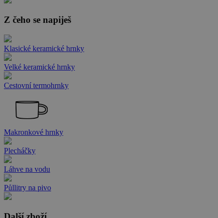
Z čeho se napiješ
Klasické keramické hrnky
Velké keramické hrnky
Cestovní termohrnky
Makronkové hrnky
Plecháčky
Láhve na vodu
Půllitry na pivo
Další zboží