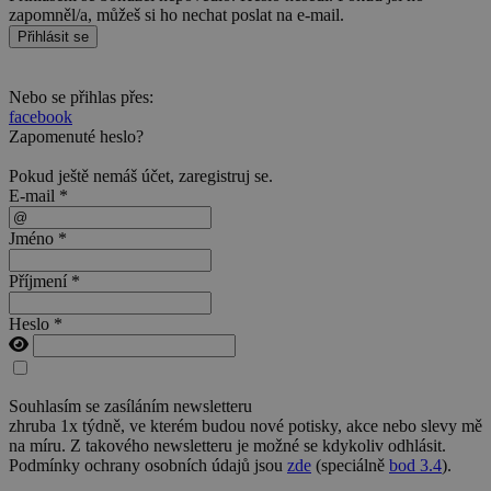
zapomněl/a, můžeš si ho nechat poslat na e-mail.
Přihlásit se
Nebo se přihlas přes:
facebook
Zapomenuté heslo?
Pokud ještě nemáš účet,
zaregistruj se
.
E-mail *
Jméno *
Příjmení *
Heslo *
Souhlasím se zasíláním newsletteru
zhruba 1x týdně, ve kterém budou nové potisky, akce nebo slevy mě
na míru. Z takového newsletteru je možné se kdykoliv odhlásit.
Podmínky ochrany osobních údajů jsou
zde
(speciálně
bod 3.4
).