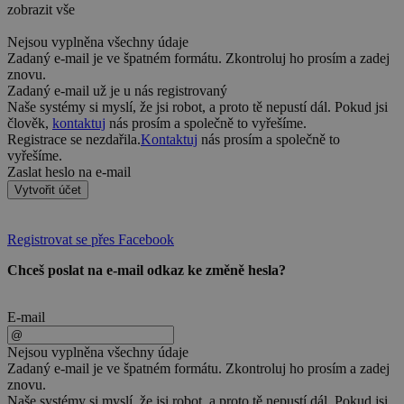
zobrazit vše
Nejsou vyplněna všechny údaje
Zadaný e-mail je ve špatném formátu. Zkontroluj ho prosím a zadej
znovu.
Zadaný e-mail už je u nás registrovaný
Naše systémy si myslí, že jsi robot, a proto tě nepustí dál. Pokud jsi
člověk,
kontaktuj
nás prosím a společně to vyřešíme.
Registrace se nezdařila.
Kontaktuj
nás prosím a společně to
vyřešíme.
Zaslat heslo na e-mail
Vytvořit účet
Registrovat se přes Facebook
Chceš poslat na e-mail odkaz ke změně hesla?
E-mail
Nejsou vyplněna všechny údaje
Zadaný e-mail je ve špatném formátu. Zkontroluj ho prosím a zadej
znovu.
Naše systémy si myslí, že jsi robot, a proto tě nepustí dál. Pokud jsi