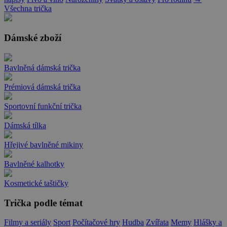
Všechna trička
Dámské zboží
Bavlněná dámská trička
Prémiová dámská trička
Sportovní funkční trička
Dámská tílka
Hřejivé bavlněné mikiny
Bavlněné kalhotky
Kosmetické taštičky
Trička podle témat
Filmy a seriály
Sport
Počítačové hry
Hudba
Zvířata
Memy
Hlášky a