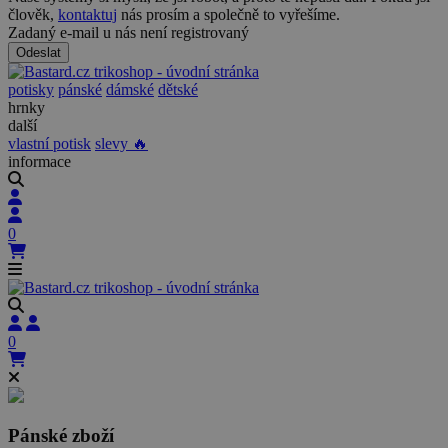
člověk,
kontaktuj
nás prosím a společně to vyřešíme.
Zadaný e-mail u nás není registrovaný
Odeslat
potisky
pánské
dámské
dětské
hrnky
další
vlastní potisk
slevy 🔥
informace
0
0
Pánské zboží