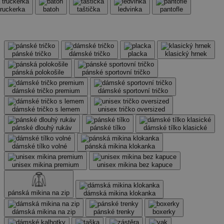
truckerka
batoh
taštička
ledvinka
pantofle
pánské tričko
dámské tričko
placka
klasický hrnek
pánská polokošile
pánské sportovní tričko
dámské tričko premium
dámské sportovní tričko
dámské tričko s lemem
unisex tričko oversized
pánské dlouhý rukáv
pánské tílko
dámské tílko klasické
dámské tílko volné
pánská mikina klokanka
unisex mikina premium
unisex mikina bez kapuce
pánská mikina na zip
dámská mikina klokanka
dámská mikina na zip
pánské trenky
boxerky