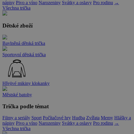
nápisy
Pivo a víno
Narozeniny
Svátky a oslavy
Pro rodinu
→
Všechna trička
Dětské zboží
Bavlněná dětská trička
Sportovní dětská trička
Hřejivé mikiny klokanky
Městské batohy
Trička podle témat
Filmy a seriály
Sport
Počítačové hry
Hudba
Zvířata
Memy
Hlášky a
nápisy
Pivo a víno
Narozeniny
Svátky a oslavy
Pro rodinu
→
Všechna trička