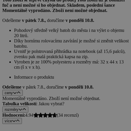
fuč a není možné si ho objednat.
Skladem, poslední šance
Momentálně vyprodáno. Zboží není možné objednat.
Odešleme
v pátek 7.8.,
doručíme
v pondělí 10.8.
Pohodový středně velký batoh do města i na výlet o objemu
20 litrů.
Díky hornímu rolovacímu zavírání je možné si změnit velikost
batohu.
Uvnitř je polstrovaná přihrádka na notebook (až 15,6 palců),
zvenku pak malá praktická kapsa na zip.
Vyroben je ze 100% polyesteru a rozměry má: 32 x 44 x 13
cm (š x v x h).
Informace o produktu
Odešleme
v pátek 7.8.,
doručíme
v pondělí 10.8.
ceny
Momentálně vyprodáno. Zboží není možné objednat.
Tabulka velikostí
: Jakou vybrat?
rozměry
Hodnocení:
4.94
(
34
recenzí)
více