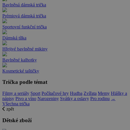
Bavlněná dámská trička
Prémiová dámská trička
Sportovní funkční trička
Dámská tílka
Hřejivé bavlněné mikiny
Bavlněné kalhotky
Kosmetické taštičky
Trička podle témat
Filmy a seriály
Sport
Počítačové hry
Hudba
Zvířata
Memy
Hlášky a
nápisy
Pivo a víno
Narozeniny
Svátky a oslavy
Pro rodinu
→
Všechna trička
zpět
Dětské zboží