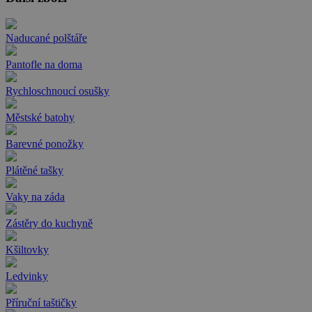
Naducané polštáře
Pantofle na doma
Rychloschnoucí osušky
Městské batohy
Barevné ponožky
Plátěné tašky
Vaky na záda
Zástěry do kuchyně
Kšiltovky
Ledvinky
Příruční taštičky