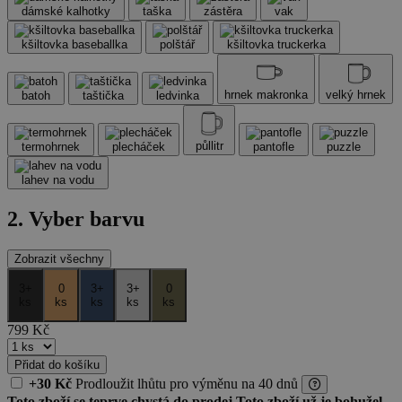
dámské kalhotky
taška
zástěra
vak
kšiltovka baseballka
polštář
kšiltovka truckerka
hrnek makronka
velký hrnek
batoh
taštička
ledvinka
půllitr
termohrnek
plecháček
pantofle
puzzle
lahev na vodu
2. Vyber barvu
Zobrazit všechny
3+
0
3+
3+
0
ks
ks
ks
ks
ks
799
Kč
Přidat do košíku
+30 Kč
Prodloužit lhůtu
pro výměnu
na 40 dnů
Toto zboží se teprve chystá do prodej
Toto zboží už je bohužel