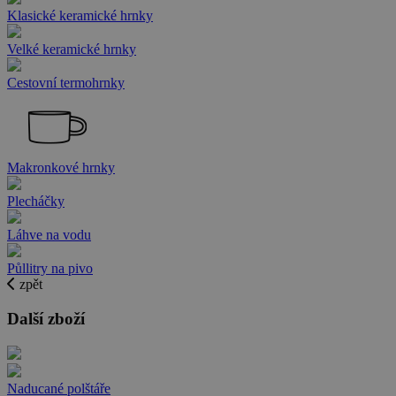
Klasické keramické hrnky
Velké keramické hrnky
Cestovní termohrnky
Makronkové hrnky
Plecháčky
Láhve na vodu
Půllitry na pivo
zpět
Další zboží
Naducané polštáře