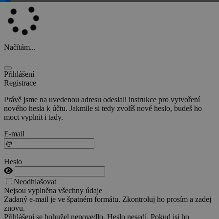
Načítám...
Přihlášení
Registrace
Právě jsme na uvedenou adresu odeslali instrukce pro vytvoření
nového hesla k účtu. Jakmile si tedy zvolíš nové heslo, budeš ho
moct vyplnit i tady.
E-mail
Heslo
Neodhlašovat
Nejsou vyplněna všechny údaje
Zadaný e-mail je ve špatném formátu. Zkontroluj ho prosím a zadej
znovu.
Přihlášení se bohužel nepovedlo. Heslo nesedí. Pokud jsi ho