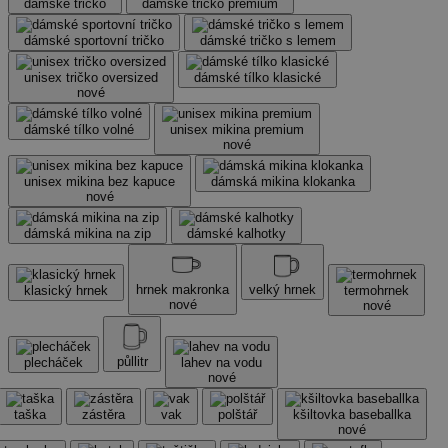
dámské tričko
dámské tričko premium
dámské sportovní tričko
dámské tričko s lemem
unisex tričko oversized
dámské tílko klasické
nové
dámské tílko volné
unisex mikina premium
nové
unisex mikina bez kapuce
dámská mikina klokanka
nové
dámská mikina na zip
dámské kalhotky
hrnek makronka
velký hrnek
klasický hrnek
termohrnek
nové
nové
půllitr
plecháček
lahev na vodu
nové
taška
zástěra
vak
polštář
kšiltovka baseballka
nové