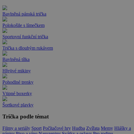
Bavlněná pánská trička
Polokošile s límečkem
Sportovní funkční trička
Trička s dlouhým rukávem
Bavlněná tílka
Hřejivé mikiny
Pohodlné trenky
Vtipné boxerky
Šortkové plavky
Trička podle témat
Filmy a seriály
Sport
Počítačové hry
Hudba
Zvířata
Memy
Hlášky a
nápisy
Pivo a víno
Narozeniny
Svátky a oslavy
Pro rodinu
→