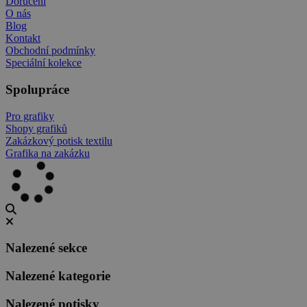
Doručení
O nás
Blog
Kontakt
Obchodní podmínky
Speciální kolekce
Spolupráce
Pro grafiky
Shopy grafiků
Zakázkový potisk textilu
Grafika na zakázku
Nalezené sekce
Nalezené kategorie
Nalezené potisky