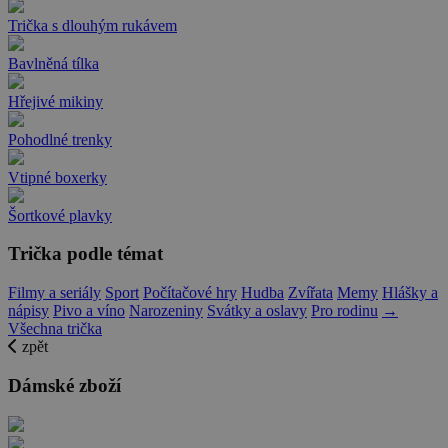
Trička s dlouhým rukávem
Bavlněná tílka
Hřejivé mikiny
Pohodlné trenky
Vtipné boxerky
Šortkové plavky
Trička podle témat
Filmy a seriály
Sport
Počítačové hry
Hudba
Zvířata
Memy
Hlášky a
nápisy
Pivo a víno
Narozeniny
Svátky a oslavy
Pro rodinu
→
Všechna trička
zpět
Dámské zboží