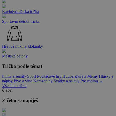
Bavlněná dětská trička
Sportovní dětská trička
Hřejivé mikiny klokanky
Městské batohy
Trička podle témat
Filmy a seriály
Sport
Počítačové hry
Hudba
Zvířata
Memy
Hlášky a
nápisy
Pivo a víno
Narozeniny
Svátky a oslavy
Pro rodinu
→
Všechna trička
zpět
Z čeho se napiješ