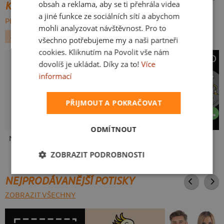
obsah a reklama, aby se ti přehrála videa
KATEGORIE
a jiné funkce ze sociálních sítí a abychom
PROCHÁZET VŠE:
mohli analyzovat návštěvnost. Pro to
ALKOHOL
PÁRTY
PIVO
všechno potřebujeme my a naši partneři
cookies. Kliknutím na Povolit vše nám
dovolíš je ukládat. Díky za to!
Více
informací
PŘIJMOUT A POKRAČOVAT
ODMÍTNOUT
Neklidný bez piva
Mám kulatiny
Pivo volá
ZOBRAZIT PODROBNOSTI
NEJPRODÁVANĚJŠÍ POTISKY
ZOBRAZIT VŠECHNY