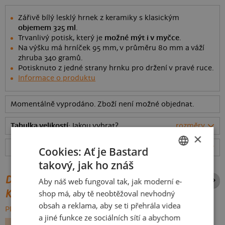
Zářivě bílý lesklý hrnek z keramiky s klasickým
objemem 325 ml
.
Trvanlivý potisk, který je
možné mýt i v myčce
.
Na výšku má hrníček 95 mm, v průměru 80 mm a váží
zhruba 340 gramů.
Potisknuto z jedné strany hrnku pro držení v pravé ruce.
Informace o produktu
Momentálně vyprodáno. Zboží není možné objednat.
Tabulka velikostí
: Jakou vybrat?
rozměry
×
Hodnocení:
4.91
(
341
recenzí)
více
Cookies: Ať je Bastard
takový, jak ho znáš
CZECH
DALŠÍ POTISKY ZE STEJNÉ
Aby náš web fungoval tak, jak moderní e-
SLOVAK
KATEGORIE
shop má, aby tě neobtěžoval nevhodný
obsah a reklama, aby se ti přehrála videa
PROCHÁZET VŠE:
a jiné funkce ze sociálních sítí a abychom
ALKOHOL
PÁRTY
PIVO