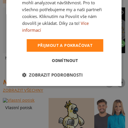
mohli analyzovat návštěvnost. Pro to
všechno potřebujeme my a naši partneři
cookies. Kliknutím na Povolit vše nám
dovolíš je ukládat. Díky za to!
Více
informací
PŘIJMOUT A POKRAČOVAT
Neklidný bez piva
Mám kulatiny
Pivo volá
ODMÍTNOUT
ZOBRAZIT PODROBNOSTI
NEJPRODÁVANĚJŠÍ POTISKY
ZOBRAZIT VŠECHNY
Vlastní potisk