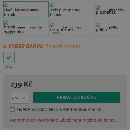
klasický hrnek
velký hrnek
plecháček
hrnek makronka
termohrnek
půllitr
nové
nové
2. VYBER BARVU
Zobrazit všechny
0 ks
239
Kč
PŘIDAT DO KOŠÍKU
+30 Kč
Prodloužit lhůtu
pro výměnu
na 40 dnů
Momentálně vyprodáno. Zboží není možné objednat.