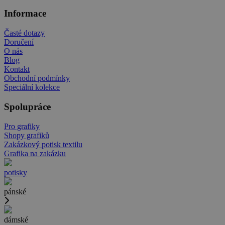
Informace
Časté dotazy
Doručení
O nás
Blog
Kontakt
Obchodní podmínky
Speciální kolekce
Spolupráce
Pro grafiky
Shopy grafiků
Zakázkový potisk textilu
Grafika na zakázku
potisky
pánské
dámské