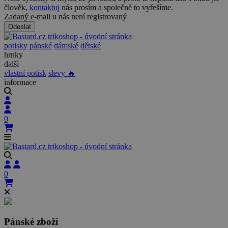
člověk,
kontaktuj
nás prosím a společně to vyřešíme.
Zadaný e-mail u nás není registrovaný
Odeslat
potisky
pánské
dámské
dětské
hrnky
další
vlastní potisk
slevy 🔥
informace
0
0
Pánské zboží