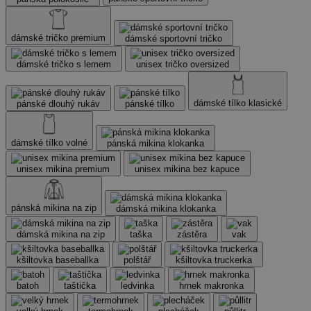
dámské tričko premium
dámské sportovní tričko
dámské tričko s lemem
unisex tričko oversized
dámské tílko klasické
pánské dlouhý rukáv
pánské tílko
dámské tílko volné
pánská mikina klokanka
unisex mikina premium
unisex mikina bez kapuce
pánská mikina na zip
dámská mikina klokanka
dámská mikina na zip
taška
zástěra
vak
kšiltovka baseballka
polštář
kšiltovka truckerka
batoh
taštička
ledvinka
hrnek makronka