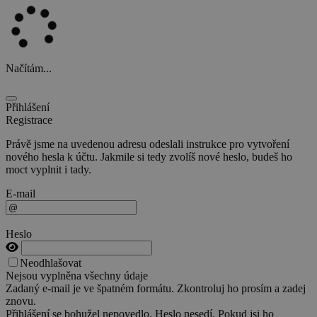
Načítám...
Přihlášení
Registrace
Právě jsme na uvedenou adresu odeslali instrukce pro vytvoření
nového hesla k účtu. Jakmile si tedy zvolíš nové heslo, budeš ho
moct vyplnit i tady.
E-mail
Heslo
Neodhlašovat
Nejsou vyplněna všechny údaje
Zadaný e-mail je ve špatném formátu. Zkontroluj ho prosím a zadej
znovu.
Přihlášení se bohužel nepovedlo. Heslo nesedí. Pokud jsi ho