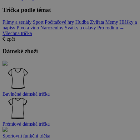
Trička podle témat
Filmy a seriály
Sport
Počítačové hry
Hudba
Zvířata
Memy
Hlášky a
nápisy
Pivo a víno
Narozeniny
Svátky a oslavy
Pro rodinu
→
Všechna trička
zpět
Dámské zboží
Bavlněná dámská trička
Prémiová dámská trička
Sportovní funkční trička