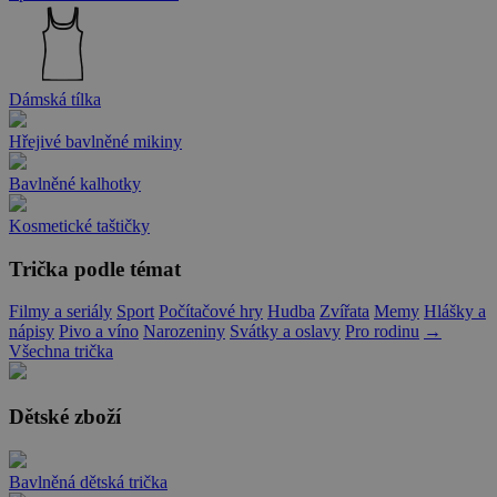
Dámská tílka
Hřejivé bavlněné mikiny
Bavlněné kalhotky
Kosmetické taštičky
Trička podle témat
Filmy a seriály
Sport
Počítačové hry
Hudba
Zvířata
Memy
Hlášky a
nápisy
Pivo a víno
Narozeniny
Svátky a oslavy
Pro rodinu
→
Všechna trička
Dětské zboží
Bavlněná dětská trička