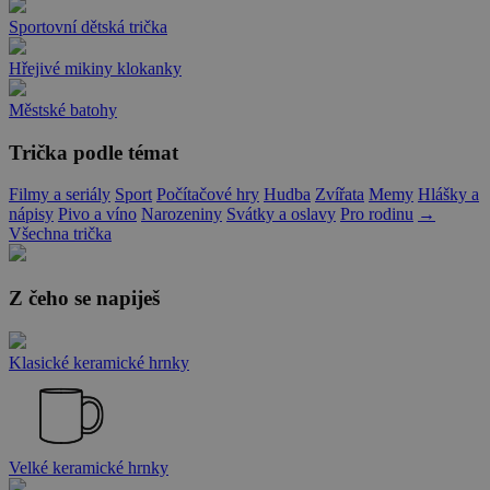
Sportovní dětská trička
Hřejivé mikiny klokanky
Městské batohy
Trička podle témat
Filmy a seriály
Sport
Počítačové hry
Hudba
Zvířata
Memy
Hlášky a
nápisy
Pivo a víno
Narozeniny
Svátky a oslavy
Pro rodinu
→
Všechna trička
Z čeho se napiješ
Klasické keramické hrnky
Velké keramické hrnky