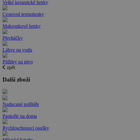
Velké keramické hrnky
Cestovní termohrnky
Makronkové hrnky
Plecháčky
Láhve na vodu
Půllitry na pivo
zpět
Další zboží
Naducané polštáře
Pantofle na doma
Rychloschnoucí osušky
Městské batohy