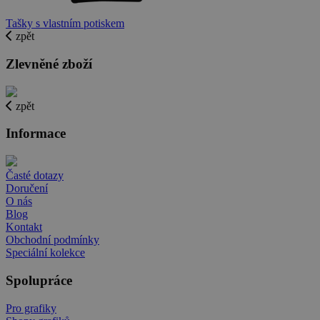
Tašky s vlastním potiskem
zpět
Zlevněné zboží
zpět
Informace
Časté dotazy
Doručení
O nás
Blog
Kontakt
Obchodní podmínky
Speciální kolekce
Spolupráce
Pro grafiky