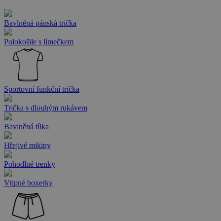
Bavlněná pánská trička
Polokošile s límečkem
Sportovní funkční trička
Trička s dlouhým rukávem
Bavlněná tílka
Hřejivé mikiny
Pohodlné trenky
Vtipné boxerky