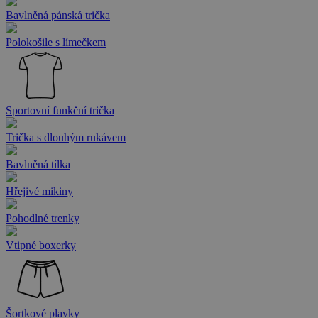
Bavlněná pánská trička
Polokošile s límečkem
Sportovní funkční trička
Trička s dlouhým rukávem
Bavlněná tílka
Hřejivé mikiny
Pohodlné trenky
Vtipné boxerky
Šortkové plavky