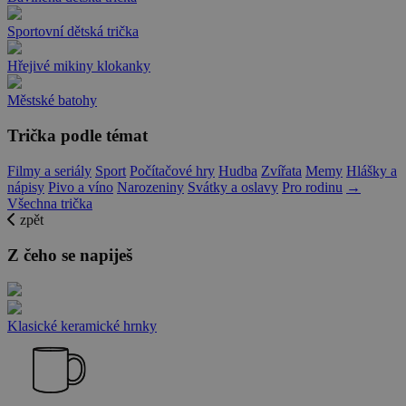
Sportovní dětská trička
Hřejivé mikiny klokanky
Městské batohy
Trička podle témat
Filmy a seriály
Sport
Počítačové hry
Hudba
Zvířata
Memy
Hlášky a
nápisy
Pivo a víno
Narozeniny
Svátky a oslavy
Pro rodinu
→
Všechna trička
zpět
Z čeho se napiješ
Klasické keramické hrnky