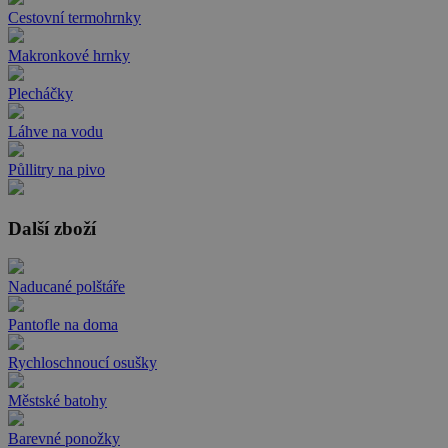
Cestovní termohrnky
Makronkové hrnky
Plecháčky
Láhve na vodu
Půllitry na pivo
Další zboží
Naducané polštáře
Pantofle na doma
Rychloschnoucí osušky
Městské batohy
Barevné ponožky