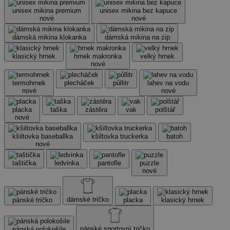
unisex mikina premium
unisex mikina bez kapuce
nové
nové
dámská mikina klokanka
dámská mikina na zip
klasický hrnek
hrnek makronka
velký hrnek
nové
termohrnek
plecháček
půllitr
lahev na vodu
nové
nové
placka
taška
zástěra
vak
polštář
nové
kšiltovka baseballka
kšiltovka truckerka
batoh
nové
taštička
ledvinka
pantofle
puzzle
nové
dámské tričko
pánské tričko
placka
klasický hrnek
pánské sportovní tričko
pánská polokošile