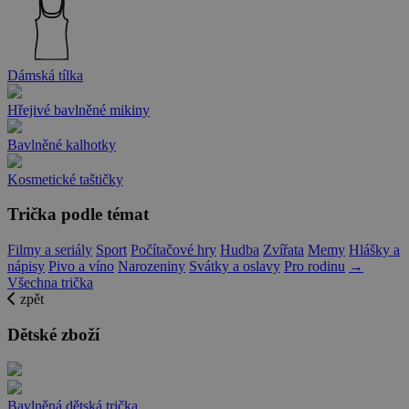
Dámská tílka
Hřejivé bavlněné mikiny
Bavlněné kalhotky
Kosmetické taštičky
Trička podle témat
Filmy a seriály
Sport
Počítačové hry
Hudba
Zvířata
Memy
Hlášky a
nápisy
Pivo a víno
Narozeniny
Svátky a oslavy
Pro rodinu
→
Všechna trička
zpět
Dětské zboží
Bavlněná dětská trička