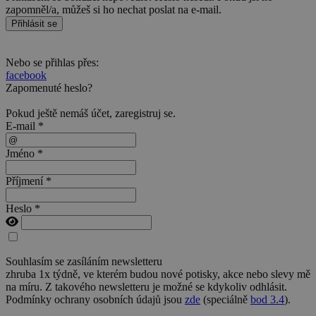
zapomněl/a, můžeš si ho nechat poslat na e-mail.
Přihlásit se
Nebo se přihlas přes:
facebook
Zapomenuté heslo?
Pokud ještě nemáš účet,
zaregistruj se
.
E-mail *
Jméno *
Příjmení *
Heslo *
Souhlasím se zasíláním newsletteru
zhruba 1x týdně, ve kterém budou nové potisky, akce nebo slevy mě
na míru. Z takového newsletteru je možné se kdykoliv odhlásit.
Podmínky ochrany osobních údajů jsou
zde
(speciálně
bod 3.4
).