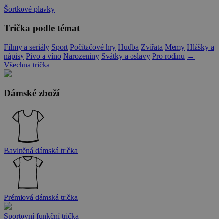
Šortkové plavky
Trička podle témat
Filmy a seriály
Sport
Počítačové hry
Hudba
Zvířata
Memy
Hlášky a
nápisy
Pivo a víno
Narozeniny
Svátky a oslavy
Pro rodinu
→
Všechna trička
Dámské zboží
Bavlněná dámská trička
Prémiová dámská trička
Sportovní funkční trička