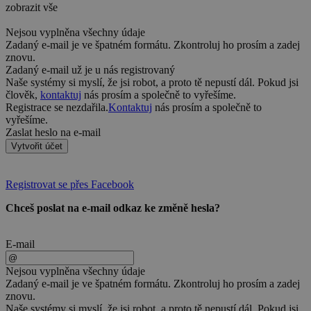
zobrazit vše
Nejsou vyplněna všechny údaje
Zadaný e-mail je ve špatném formátu. Zkontroluj ho prosím a zadej
znovu.
Zadaný e-mail už je u nás registrovaný
Naše systémy si myslí, že jsi robot, a proto tě nepustí dál. Pokud jsi
člověk,
kontaktuj
nás prosím a společně to vyřešíme.
Registrace se nezdařila.
Kontaktuj
nás prosím a společně to
vyřešíme.
Zaslat heslo na e-mail
Vytvořit účet
Registrovat se přes Facebook
Chceš poslat na e-mail odkaz ke změně hesla?
E-mail
Nejsou vyplněna všechny údaje
Zadaný e-mail je ve špatném formátu. Zkontroluj ho prosím a zadej
znovu.
Naše systémy si myslí, že jsi robot, a proto tě nepustí dál. Pokud jsi