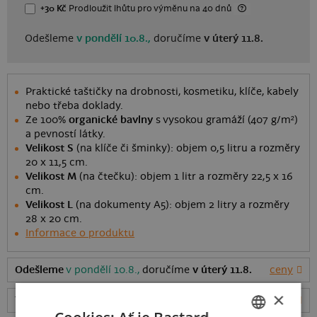
+30 Kč
Prodloužit lhůtu
pro výměnu
na 40 dnů
Odešleme
v pondělí 10.8.,
doručíme
v úterý 11.8.
Praktické taštičky na drobnosti, kosmetiku, klíče, kabely
nebo třeba doklady.
Ze 100%
organické bavlny
s vysokou gramáží (407 g/m²)
a pevností látky.
Velikost S
(na klíče či šminky): objem 0,5 litru a rozměry
20 x 11,5 cm.
Velikost M
(na čtečku): objem 1 litr a rozměry 22,5 x 16
cm.
Velikost L
(na dokumenty A5): objem 2 litry a rozměry
28 x 20 cm.
Informace o produktu
Odešleme
v pondělí 10.8.,
doručíme
v úterý 11.8.
ceny
×
Tabulka velikostí
: Jakou vybrat?
rozměry