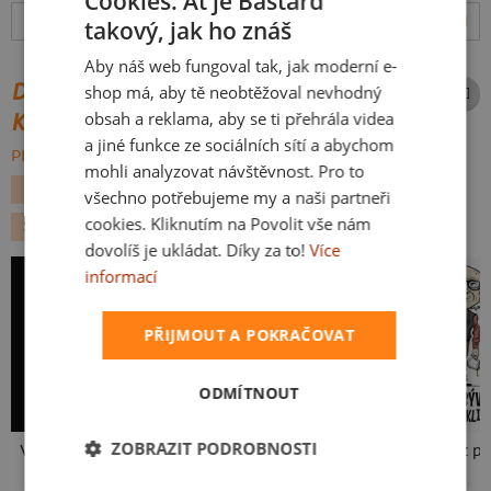
Cookies: Ať je Bastard
Hodnocení:
4.97
(
110
recenzí)
více
takový, jak ho znáš
CZECH
Aby náš web fungoval tak, jak moderní e-
SLOVAK
DALŠÍ POTISKY ZE STEJNÉ
shop má, aby tě neobtěžoval nevhodný
obsah a reklama, aby se ti přehrála videa
KATEGORIE
a jiné funkce ze sociálních sítí a abychom
PROCHÁZET VŠE:
mohli analyzovat návštěvnost. Pro to
FILMY A SERIÁLY
KÁVA
KANCELÁŘSKÉ
MEMY
všechno potřebujeme my a naši partneři
cookies. Kliknutím na Povolit vše nám
STAREJ BRUNA
dovolíš je ukládat. Díky za to!
Více
informací
PŘIJMOUT A POKRAČOVAT
ODMÍTNOUT
ZOBRAZIT PODROBNOSTI
V pressu
B18: Jiří Kára
Neklidný bez pi