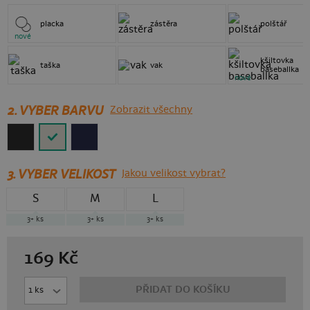
placka
zástěra
polštář
nové
kšiltovka
taška
vak
baseballka
nové
2. VYBER BARVU
Zobrazit všechny
3.
VYBER VELIKOST
Jakou velikost vybrat?
S
M
L
3+
ks
3+
ks
3+
ks
169
Kč
PŘIDAT DO KOŠÍKU