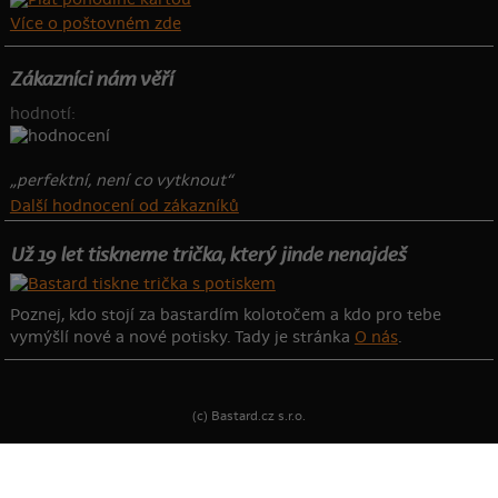
Více o poštovném zde
Zákazníci nám věří
hodnotí:
„perfektní, není co vytknout“
Další hodnocení od zákazníků
Už 19 let tiskneme trička, který jinde nenajdeš
Poznej, kdo stojí za bastardím kolotočem a kdo pro tebe
vymýšlí nové a nové potisky. Tady je stránka
O nás
.
(c) Bastard.cz s.r.o.