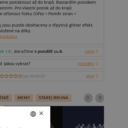
neme potisknout až do krajů. Bastardím potiskem
stním. Pro vlastní potisk až do krajů
 oříznout fotku (Ořez > Poměr stran >
5 jsou puzzle obohaceny o třpytivý glitter efekt.
ložené na dílky.
produktu
ek 7.8.,
doručíme
v pondělí 10.8.
ceny
í
: Jakou vybrat?
rozměry
(
35
recenzí)
více
ŘSKÉ
MEMY
STAREJ BRUNA
×