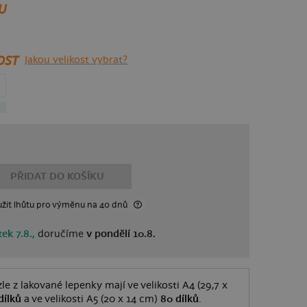
U
OST
Jakou velikost vybrat?
PŘIDAT DO KOŠÍKU
žit lhůtu
pro výměnu
na 40 dnů
ek 7.8.,
doručíme
v pondělí 10.8.
le z lakované lepenky mají ve velikosti A4 (29,7 x
dílků
a ve velikosti A5 (20 x 14 cm)
80 dílků
.