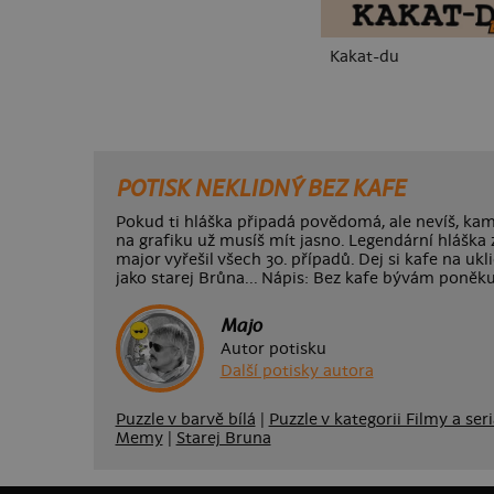
Kakat-du
POTISK NEKLIDNÝ BEZ KAFE
Pokud ti hláška připadá povědomá, ale nevíš, kam j
na grafiku už musíš mít jasno. Legendární hláška z
major vyřešil všech 30. případů. Dej si kafe na uk
jako starej Brůna... Nápis: Bez kafe bývám poněku
Majo
Autor potisku
Další potisky autora
Puzzle v barvě bílá
|
Puzzle v kategorii Filmy a seri
Memy
|
Starej Bruna