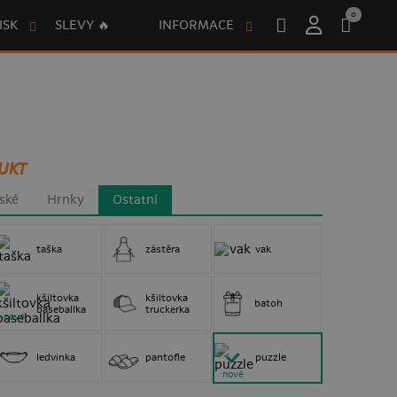
0
ISK
SLEVY 🔥
INFORMACE
UKT
ské
Hrnky
Ostatní
taška
zástěra
vak
kšiltovka
kšiltovka
batoh
baseballka
truckerka
nové
ledvinka
pantofle
puzzle
nové