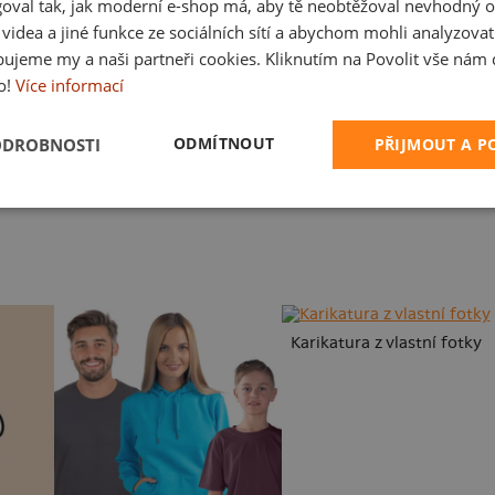
oval tak, jak moderní e-shop má, aby tě neobtěžoval nevhodný o
a videa a jiné funkce ze sociálních sítí a abychom mohli analyzova
ujeme my a naši partneři cookies. Kliknutím na Povolit vše nám d
o!
Více informací
ODMÍTNOUT
ODROBNOSTI
PŘIJMOUT A 
Neklidný bez piva
Fušál
Karikatura z vlastní fotky