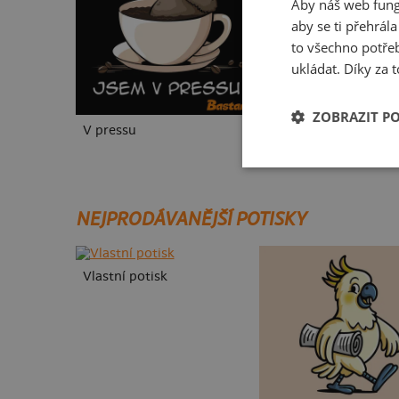
Aby náš web fung
aby se ti přehrál
to všechno potřeb
ukládat. Díky za t
ZOBRAZIT P
V pressu
B18: Jiří Kára
NEJPRODÁVANĚJŠÍ POTISKY
Vlastní potisk