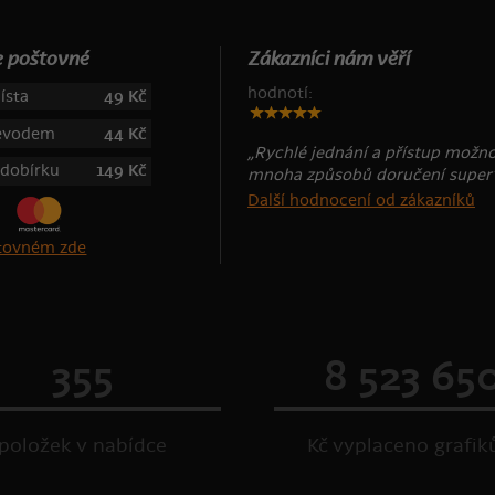
 poštovné
Zákazníci nám věří
hodnotí:
ísta
49 Kč
řevodem
44 Kč
„Rychlé jednání a přístup možn
 dobírku
149 Kč
mnoha způsobů doručení super
Další hodnocení od zákazníků
štovném zde
355
8 523 65
položek v nabídce
Kč vyplaceno grafi