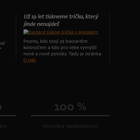
Už 19 let tiskneme trička, který
jinde nenajdeš
Poznej, kdo stojí za bastardím
ost
kolotočem a kdo pro tebe vymýšlí
“
nové a nové potisky. Tady je stránka
O nás
.
0
100 %
kům
Heuréka spokojenost