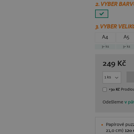
2. VYBER BARV
3.
VYBER VELIK
A4
A5
3+
ks
3+
ks
249
Kč
+30 Kč
Prodlou
Odešleme
v pát
Papírové puzz
21,0 cm)
120 