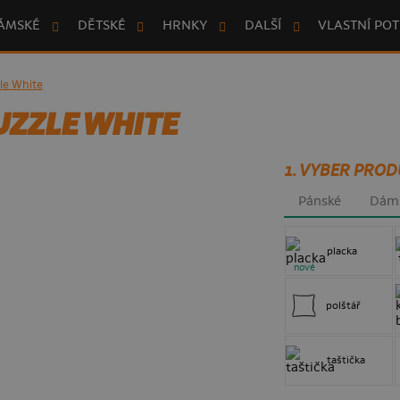
ÁMSKÉ
DĚTSKÉ
HRNKY
DALŠÍ
VLASTNÍ POT
le White
UZZLE WHITE
1. VYBER PROD
Pánské
Dám
placka
nové
polštář
taštička