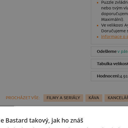
Puzzle zvlád
nebo tvým vla
doporučujeme
Maximální).
Ve velikosti A
Doručujeme s
Informace o 
Odešleme
v pát
Tabulka velikost
Hodnocení:
4.91
PROCHÁZET VŠE:
FILMY A SERIÁLY
KÁVA
KANCELÁ
je Bastard takový, jak ho znáš