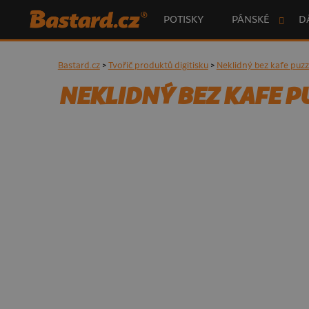
POTISKY
PÁNSKÉ
D
Bastard.cz
>
Tvořič produktů digitisku
>
Neklidný bez kafe puzz
NEKLIDNÝ BEZ KAFE P