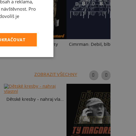
bsah a reklama,
CZECH
t návštěvnost. Pro
SLOVAK
ovolíš je
POKRAČOVAT
B14: S čerty nejsou žerty
Cimrman: Debil, blbeček
Za
ZOBRAZIT VŠECHNY
Dětské kresby - nahraj vlastní