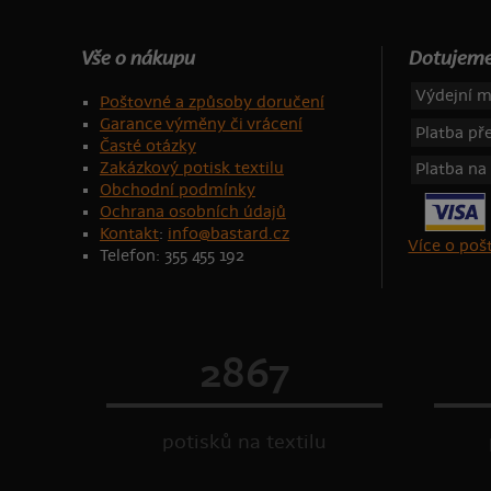
Vše o nákupu
Dotujeme
Výdejní m
Poštovné a způsoby doručení
Garance výměny či vrácení
Platba p
Časté otázky
Zakázkový potisk textilu
Platba na
Obchodní podmínky
Ochrana osobních údajů
Kontakt
:
info@bastard.cz
Více o po
Telefon: 355 455 192
2867
potisků na textilu