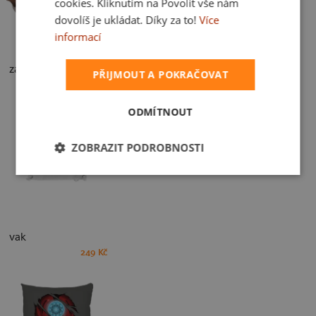
cookies. Kliknutím na Povolit vše nám
dovolíš je ukládat. Díky za to!
Více
informací
zástěra
PŘIJMOUT A POKRAČOVAT
499 Kč
ODMÍTNOUT
ZOBRAZIT PODROBNOSTI
vak
249 Kč