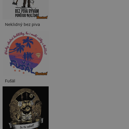
Neklidný bez piva
Fušál