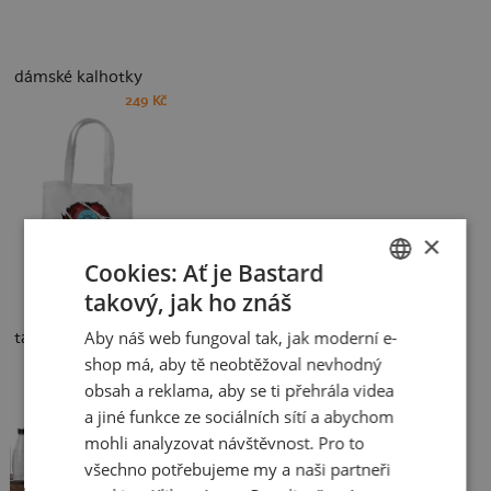
dámské kalhotky
249 Kč
×
Cookies: Ať je Bastard
takový, jak ho znáš
CZECH
Aby náš web fungoval tak, jak moderní e-
taška
SLOVAK
shop má, aby tě neobtěžoval nevhodný
249 Kč
obsah a reklama, aby se ti přehrála videa
a jiné funkce ze sociálních sítí a abychom
mohli analyzovat návštěvnost. Pro to
všechno potřebujeme my a naši partneři