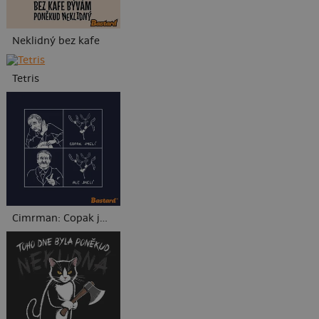
Neklidný bez kafe
Tetris
Cimrman: Copak jmelí