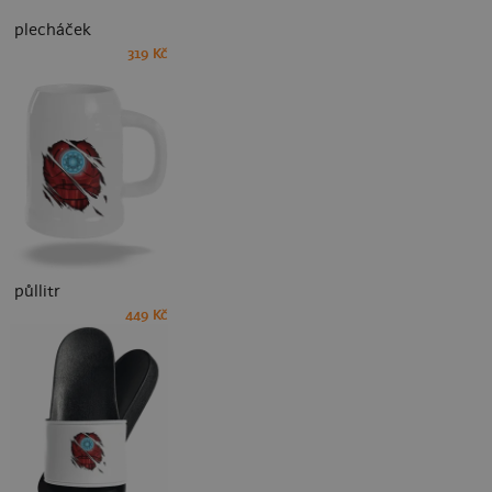
plecháček
319 Kč
půllitr
449 Kč