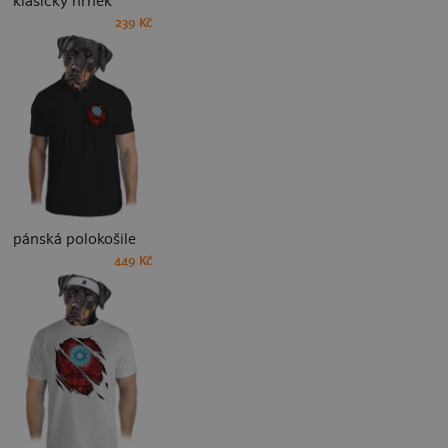
klasický hrnek
239 Kč
pánská polokošile
449 Kč