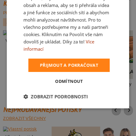
KATEGORIE
obsah a reklama, aby se ti přehrála videa
a jiné funkce ze sociálních sítí a abychom
PROCHÁZET VŠE:
mohli analyzovat návštěvnost. Pro to
ALKOHOL
VÁNOCE
všechno potřebujeme my a naši partneři
cookies. Kliknutím na Povolit vše nám
Vlastní potisk
dovolíš je ukládat. Díky za to!
Více
informací
PŘIJMOUT A POKRAČOVAT
ODMÍTNOUT
Neklidný bez piva
Mám kulatiny
ZOBRAZIT PODROBNOSTI
NEJPRODÁVANĚJŠÍ POTISKY
ZOBRAZIT VŠECHNY