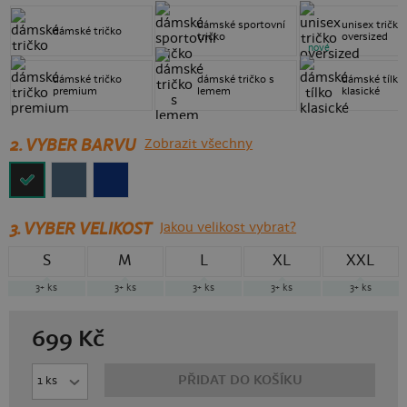
dámské sportovní
unisex tričko
dámské tričko
tričko
oversized
nové
dámské tričko
dámské tričko s
dámské tílko
premium
lemem
klasické
2. VYBER BARVU
Zobrazit všechny
3.
VYBER VELIKOST
Jakou velikost vybrat?
S
M
L
XL
XXL
3+
ks
3+
ks
3+
ks
3+
ks
3+
ks
699
Kč
PŘIDAT DO KOŠÍKU