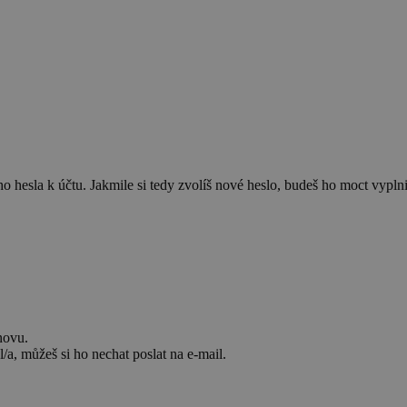
 hesla k účtu. Jakmile si tedy zvolíš nové heslo, budeš ho moct vyplnit
novu.
/a, můžeš si ho nechat poslat na e-mail.