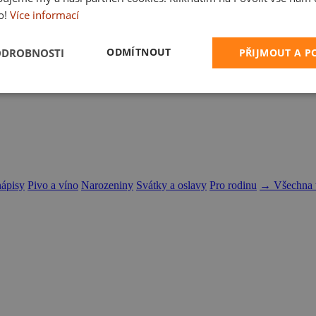
o!
Více informací
ODMÍTNOUT
ODROBNOSTI
PŘIJMOUT A 
nápisy
Pivo a víno
Narozeniny
Svátky a oslavy
Pro rodinu
→ Všechna t