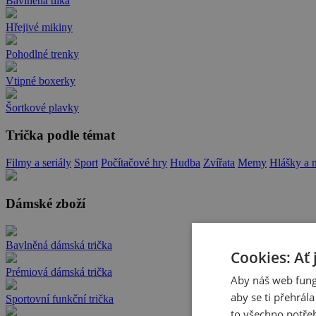
Bavlněná tílka
Hřejivé mikiny
Pohodlné trenky
Vtipné boxerky
Šortkové plavky
Trička podle témat
Filmy a seriály
Sport
Počítačové hry
Hudba
Zvířata
Memy
Hlášky a 
Dámské zboží
Bavlněná dámská trička
Cookies: Ať 
Prémiová dámská trička
Aby náš web fung
aby se ti přehrál
Sportovní funkční trička
to všechno potřeb