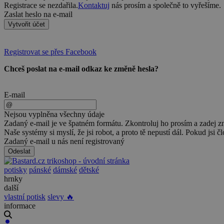
Registrace se nezdařila.
Kontaktuj
nás prosím a společně to vyřešíme.
Zaslat heslo na e-mail
Vytvořit účet
Registrovat se přes Facebook
Chceš poslat na e-mail odkaz ke změně hesla?
E-mail
Nejsou vyplněna všechny údaje
Zadaný e-mail je ve špatném formátu. Zkontroluj ho prosím a zadej z
Naše systémy si myslí, že jsi robot, a proto tě nepustí dál. Pokud jsi č
Zadaný e-mail u nás není registrovaný
Odeslat
potisky
pánské
dámské
dětské
hrnky
další
vlastní potisk
slevy 🔥
informace