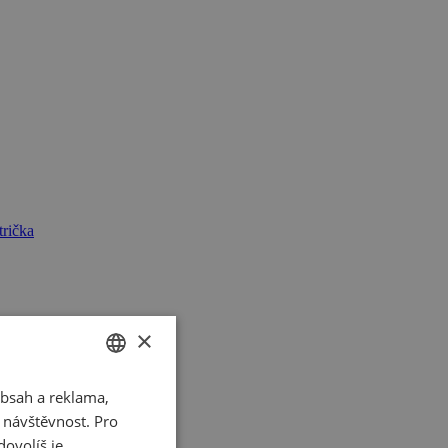
rička
×
bsah a reklama,
CZECH
t návštěvnost. Pro
SLOVAK
ovolíš je