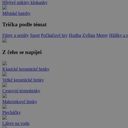
Hřejivé mikiny klokanky
Městské batohy
Trička podle témat
Filmy a seriály
Sport
Počítačové hry
Hudba
Zvířata
Memy
Hlášky a 
Z čeho se napiješ
Klasické keramické hrnky
Velké keramické hrnky
Cestovní termohrnky
Makronkové hrnky
Plecháčky
Láhve na vodu