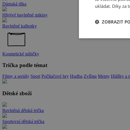
Dámská tílka
ukládat. Díky za t
Hřejivé bavlněné mikiny
ZOBRAZIT P
Bavlněné kalhotky
Kosmetické taštičky
Trička podle témat
Filmy a seriály
Sport
Počítačové hry
Hudba
Zvířata
Memy
Hlášky a 
Dětské zboží
Bavlněná dětská trička
Sportovní dětská trička