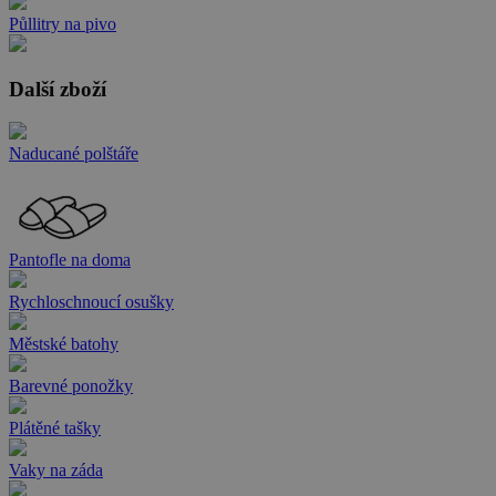
Půllitry na pivo
Další zboží
Naducané polštáře
Pantofle na doma
Rychloschnoucí osušky
Městské batohy
Barevné ponožky
Plátěné tašky
Vaky na záda