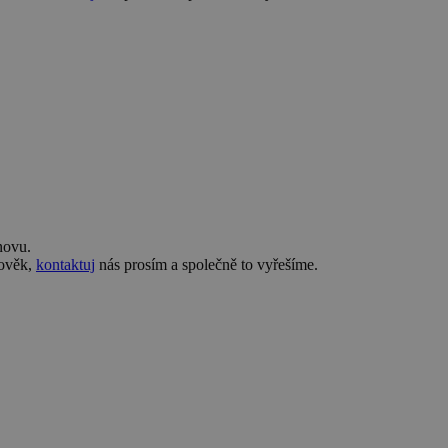
novu.
lověk,
kontaktuj
nás prosím a společně to vyřešíme.