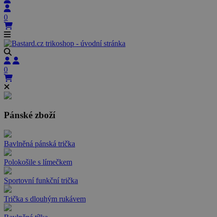
0
0
Pánské zboží
Bavlněná pánská trička
Polokošile s límečkem
Sportovní funkční trička
Trička s dlouhým rukávem