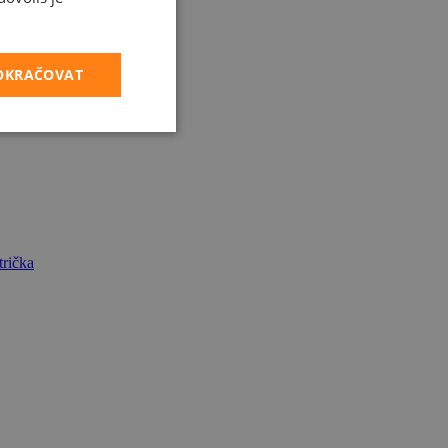
POKRAČOVAT
rička