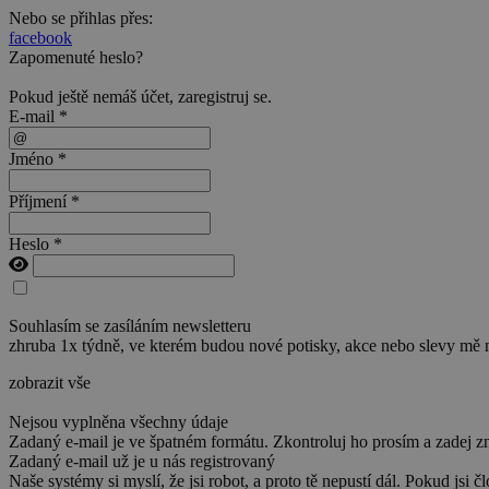
Nebo se přihlas přes:
facebook
Zapomenuté heslo?
Pokud ještě nemáš účet,
zaregistruj se
.
E-mail *
Jméno *
Příjmení *
Heslo *
Souhlasím se zasíláním newsletteru
zhruba 1x týdně, ve kterém budou nové potisky, akce nebo slevy mě 
zobrazit vše
Nejsou vyplněna všechny údaje
Zadaný e-mail je ve špatném formátu. Zkontroluj ho prosím a zadej z
Zadaný e-mail už je u nás registrovaný
Naše systémy si myslí, že jsi robot, a proto tě nepustí dál. Pokud jsi č