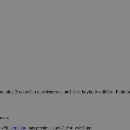
na míru. Z takového newsletteru je možné se kdykoliv odhlásit. Podmí
novu.
lověk,
kontaktuj
nás prosím a společně to vyřešíme.