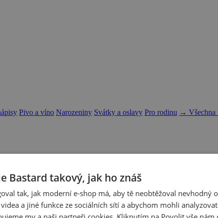
nápisy
Pivo a víno
Narozeniny
Svátky a oslavy
Pro rodinu
→ Všechna t
je Bastard takový, jak ho znáš
oval tak, jak moderní e-shop má, aby tě neobtěžoval nevhodný o
a videa a jiné funkce ze sociálních sítí a abychom mohli analyzova
ujeme my a naši partneři cookies. Kliknutím na Povolit vše nám d