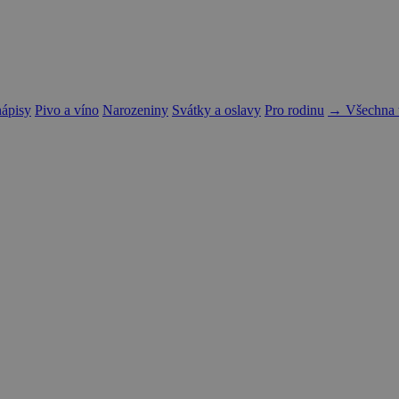
nápisy
Pivo a víno
Narozeniny
Svátky a oslavy
Pro rodinu
→ Všechna t