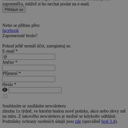
zapomněl/a, můžeš si ho nechat poslat na e-mail.
Přihlásit se
Nebo se přihlas přes:
facebook
Zapomenuté heslo?
Pokud ještě nemáš účet,
zaregistruj se
.
E-mail *
Jméno *
Příjmení *
Heslo *
Souhlasím se zasíláním newsletteru
zhruba 1x týdně, ve kterém budou nové potisky, akce nebo slevy mě
na míru. Z takového newsletteru je možné se kdykoliv odhlásit.
Podmínky ochrany osobních údajů jsou
zde
(speciálně
bod 3.4
).