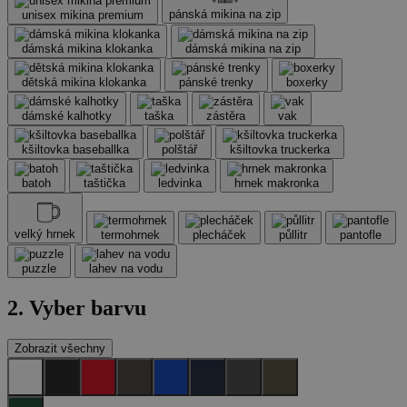
pánská mikina na zip
unisex mikina premium
dámská mikina klokanka
dámská mikina na zip
dětská mikina klokanka
pánské trenky
boxerky
dámské kalhotky
taška
zástěra
vak
kšiltovka baseballka
polštář
kšiltovka truckerka
batoh
taštička
ledvinka
hrnek makronka
velký hrnek
termohrnek
plecháček
půllitr
pantofle
puzzle
lahev na vodu
2. Vyber barvu
Zobrazit všechny