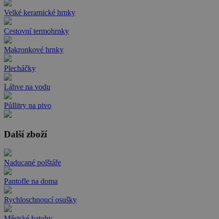
Velké keramické hrnky
Cestovní termohrnky
Makronkové hrnky
Plecháčky
Láhve na vodu
Půllitry na pivo
Další zboží
Naducané polštáře
Pantofle na doma
Rychloschnoucí osušky
Městské batohy