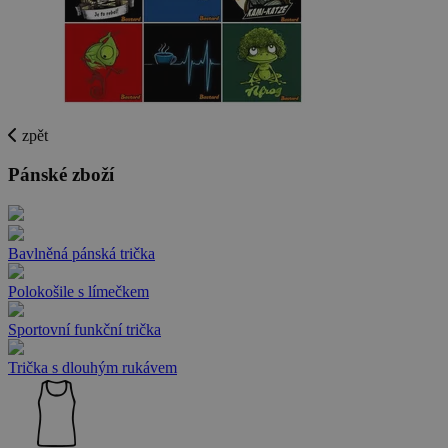
zpět
Pánské zboží
Bavlněná pánská trička
Polokošile s límečkem
Sportovní funkční trička
Trička s dlouhým rukávem