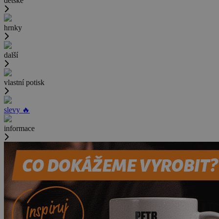
dětské
hrnky
další
vlastní potisk
slevy 🔥
informace