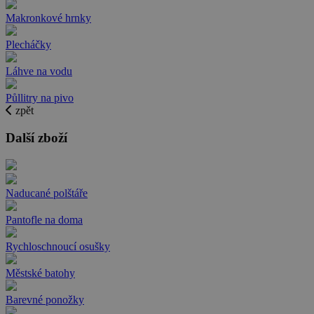
Makronkové hrnky
Plecháčky
Láhve na vodu
Půllitry na pivo
zpět
Další zboží
Naducané polštáře
Pantofle na doma
Rychloschnoucí osušky
Městské batohy
Barevné ponožky