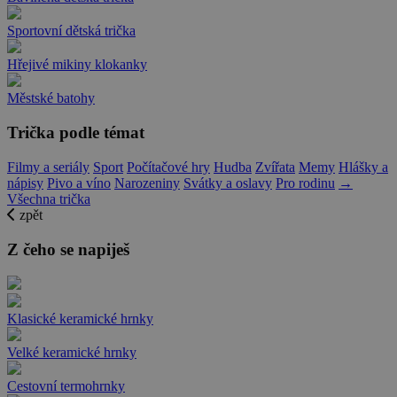
Sportovní dětská trička
Hřejivé mikiny klokanky
Městské batohy
Trička podle témat
Filmy a seriály
Sport
Počítačové hry
Hudba
Zvířata
Memy
Hlášky a
nápisy
Pivo a víno
Narozeniny
Svátky a oslavy
Pro rodinu
→
Všechna trička
zpět
Z čeho se napiješ
Klasické keramické hrnky
Velké keramické hrnky
Cestovní termohrnky