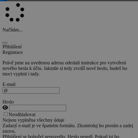
Načítám...
Přihlášení
Registrace
Právě jsme na uvedenou adresu odeslali instrukce pro vytvoření
nového hesla k účtu. Jakmile si tedy zvolíš nové heslo, budeš ho
moct vyplnit i tady.
E-mail
Heslo
Neodhlašovat
Nejsou vyplněna všechny údaje
Zadaný e-mail je ve špatném formátu. Zkontroluj ho prosím a zadej
znovu.
Přihlášení se bohužel nepovedlo. Heslo nesedí. Pokud jsi ho