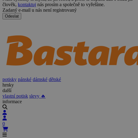
člověk,
kontaktuj
nás prosím a společně to vyřešíme.
Zadaný e-mail u nás není registrovaný
Odeslat
potisky
pánské
dámské
dětské
hrnky
další
vlastní potisk
slevy 🔥
informace
0