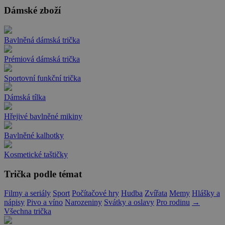
Dámské zboží
Bavlněná dámská trička
Prémiová dámská trička
Sportovní funkční trička
Dámská tílka
Hřejivé bavlněné mikiny
Bavlněné kalhotky
Kosmetické taštičky
Trička podle témat
Filmy a seriály
Sport
Počítačové hry
Hudba
Zvířata
Memy
Hlášky a
nápisy
Pivo a víno
Narozeniny
Svátky a oslavy
Pro rodinu
→
Všechna trička