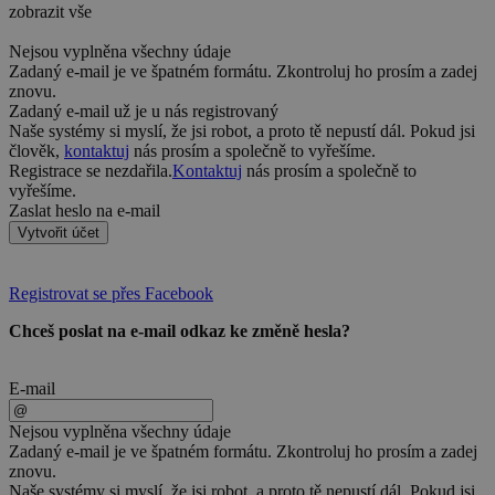
zobrazit vše
Nejsou vyplněna všechny údaje
Zadaný e-mail je ve špatném formátu. Zkontroluj ho prosím a zadej
znovu.
Zadaný e-mail už je u nás registrovaný
Naše systémy si myslí, že jsi robot, a proto tě nepustí dál. Pokud jsi
člověk,
kontaktuj
nás prosím a společně to vyřešíme.
Registrace se nezdařila.
Kontaktuj
nás prosím a společně to
vyřešíme.
Zaslat heslo na e-mail
Vytvořit účet
Registrovat se přes Facebook
Chceš poslat na e-mail odkaz ke změně hesla?
E-mail
Nejsou vyplněna všechny údaje
Zadaný e-mail je ve špatném formátu. Zkontroluj ho prosím a zadej
znovu.
Naše systémy si myslí, že jsi robot, a proto tě nepustí dál. Pokud jsi