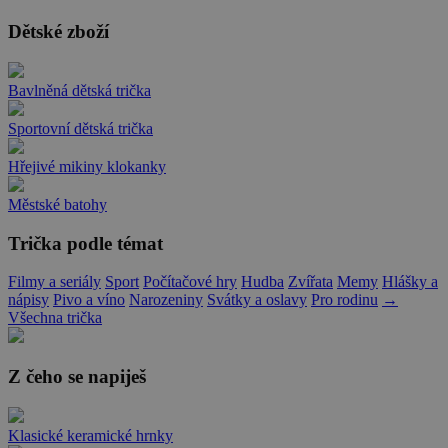
Dětské zboží
Bavlněná dětská trička
Sportovní dětská trička
Hřejivé mikiny klokanky
Městské batohy
Trička podle témat
Filmy a seriály
Sport
Počítačové hry
Hudba
Zvířata
Memy
Hlášky a
nápisy
Pivo a víno
Narozeniny
Svátky a oslavy
Pro rodinu
→
Všechna trička
Z čeho se napiješ
Klasické keramické hrnky