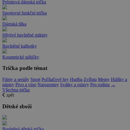
Prémiová dámská trička
Sportovní funkční trička
Dámská tílka
Hřejivé bavlněné mikiny
Bavlněné kalhotky
Kosmetické taštičky
Trička podle témat
Filmy a seriály
Sport
Počítačové hry
Hudba
Zvířata
Memy
Hlášky a
nápisy
Pivo a víno
Narozeniny
Svátky a oslavy
Pro rodinu
→
Všechna trička
zpět
Dětské zboží
Bavlněná dětská trička