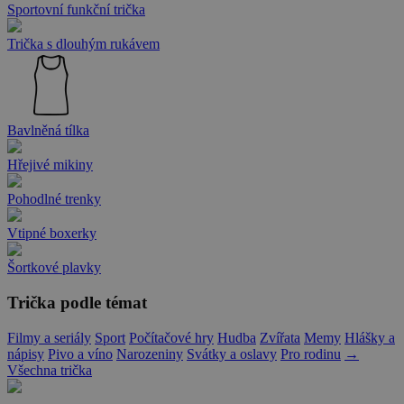
Sportovní funkční trička
Trička s dlouhým rukávem
Bavlněná tílka
Hřejivé mikiny
Pohodlné trenky
Vtipné boxerky
Šortkové plavky
Trička podle témat
Filmy a seriály
Sport
Počítačové hry
Hudba
Zvířata
Memy
Hlášky a
nápisy
Pivo a víno
Narozeniny
Svátky a oslavy
Pro rodinu
→
Všechna trička