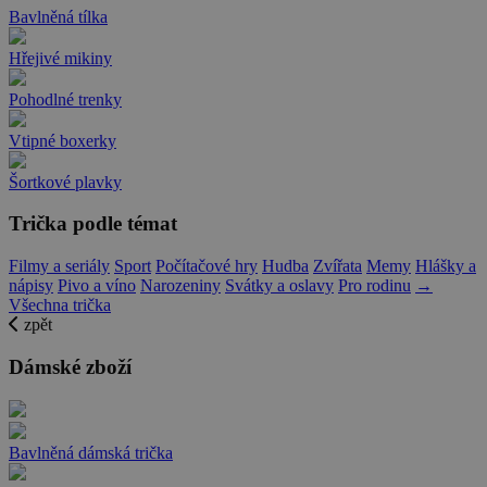
Bavlněná tílka
Hřejivé mikiny
Pohodlné trenky
Vtipné boxerky
Šortkové plavky
Trička podle témat
Filmy a seriály
Sport
Počítačové hry
Hudba
Zvířata
Memy
Hlášky a
nápisy
Pivo a víno
Narozeniny
Svátky a oslavy
Pro rodinu
→
Všechna trička
zpět
Dámské zboží
Bavlněná dámská trička