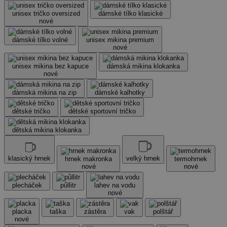
unisex tričko oversized
dámské tílko klasické
nové
dámské tílko volné
unisex mikina premium
nové
unisex mikina bez kapuce
dámská mikina klokanka
nové
dámská mikina na zip
dámské kalhotky
dětské tričko
dětské sportovní tričko
dětská mikina klokanka
klasický hrnek
velký hrnek
hrnek makronka
termohrnek
nové
nové
plecháček
půllitr
lahev na vodu
nové
placka
taška
zástěra
vak
polštář
nové