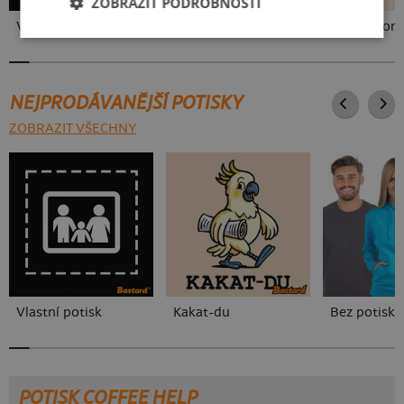
ZOBRAZIT PODROBNOSTI
V pressu
Ve formě
Sním o tom
NEJPRODÁVANĚJŠÍ POTISKY
ZOBRAZIT VŠECHNY
Vlastní potisk
Kakat-du
Bez potisku
POTISK COFFEE HELP