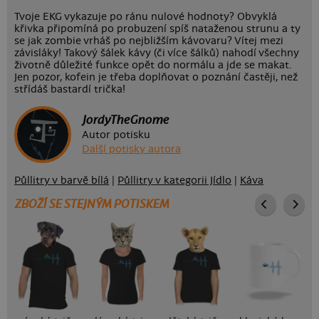
Tvoje EKG vykazuje po ránu nulové hodnoty? Obvyklá
křivka připomíná po probuzení spíš nataženou strunu a ty
se jak zombie vrháš po nejbližším kávovaru? Vítej mezi
závisláky! Takový šálek kávy (či více šálků) nahodí všechny
životně důležité funkce opět do normálu a jde se makat.
Jen pozor, kofein je třeba doplňovat o poznání častěji, než
střídáš bastardí trička!
JordyTheGnome
Autor potisku
Další potisky autora
Půllitry v barvě bílá
|
Půllitry v kategorii Jídlo
|
Káva
ZBOŽÍ SE STEJNÝM POTISKEM