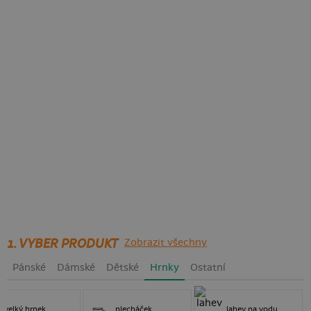
1. VYBER PRODUKT
Zobrazit všechny
Pánské
Dámské
Dětské
Hrnky
Ostatní
velký hrnek
plecháček
lahev na vodu