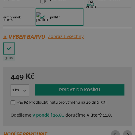
nové
termohrnek
půllitr
2. VYBER BARVU
Zobrazit všechny
3+ ks
449
Kč
PŘIDAT DO KOŠÍKU
+30 Kč
Prodloužit lhůtu
pro výměnu
na 40 dnů
Odešleme
v pondělí 10.8.,
doručíme
v úterý 11.8.
HODÍ SE PŘIKOUPIT