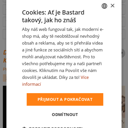
×
Odešleme
v pondělí 10.8.,
doručíme
v úterý 11.8.
ceny
Cookies: Ať je Bastard
takový, jak ho znáš
CZECH
Tabulka velikostí
: Jakou vybrat?
rozměry
Aby náš web fungoval tak, jak moderní e-
SLOVAK
Hodnocení:
4.87
(
23
recenzí)
více
shop má, aby tě neobtěžoval nevhodný
obsah a reklama, aby se ti přehrála videa
a jiné funkce ze sociálních sítí a abychom
DALŠÍ POTISKY ZE STEJNÉ
mohli analyzovat návštěvnost. Pro to
KATEGORIE
všechno potřebujeme my a naši partneři
PROCHÁZET VŠE:
cookies. Kliknutím na Povolit vše nám
dovolíš je ukládat. Díky za to!
Více
JÍDLO
KÁVA
informací
PŘIJMOUT A POKRAČOVAT
ODMÍTNOUT