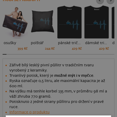
osušky
polštář
pánské tričko
dámské tričko
399 Kč
244 Kč
429 Kč
429 Kč
Zářivě bílý lesklý pivní půllitr v tradičním tvaru
vyrobený z keramiky.
Trvanlivý potisk, který je
možné mýt i v myčce
.
Ryska označuje 0,5 litru, ale maximální kapacita je až
600 ml.
Na výšku má tenhle korbel 135 mm, v průměru 98 ml a
váží zhruba 770 gramů.
Potisknuto z jedné strany půllitru pro držení v pravé
ruce.
Informace o produktu