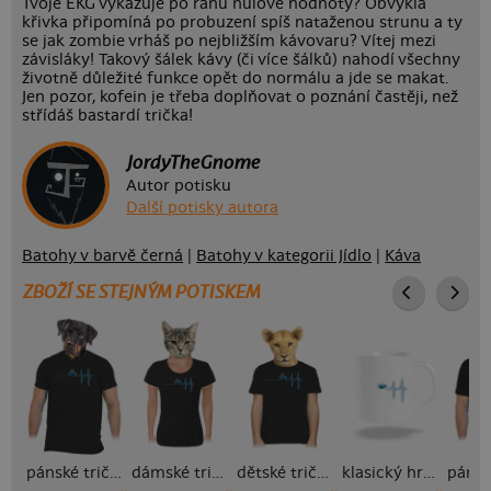
Tvoje EKG vykazuje po ránu nulové hodnoty? Obvyklá
křivka připomíná po probuzení spíš nataženou strunu a ty
se jak zombie vrháš po nejbližším kávovaru? Vítej mezi
závisláky! Takový šálek kávy (či více šálků) nahodí všechny
životně důležité funkce opět do normálu a jde se makat.
Jen pozor, kofein je třeba doplňovat o poznání častěji, než
střídáš bastardí trička!
JordyTheGnome
Autor potisku
Další potisky autora
Batohy v barvě černá
|
Batohy v kategorii Jídlo
|
Káva
ZBOŽÍ SE STEJNÝM POTISKEM
pánské tričko
dámské tričko
dětské tričko
klasický hrnek