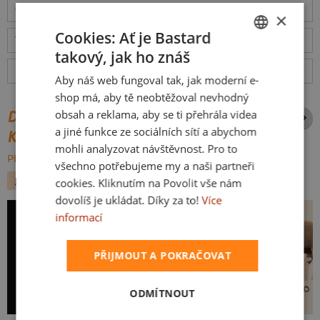
Odešleme
v pondělí 10.8.,
doručíme
v úterý 11.8.
ceny
×
Cookies: Ať je Bastard
Tabulka velikostí
: Jakou vybrat?
rozměry
takový, jak ho znáš
CZECH
Hodnocení:
4.94
(
34
recenzí)
více
Aby náš web fungoval tak, jak moderní e-
SLOVAK
shop má, aby tě neobtěžoval nevhodný
obsah a reklama, aby se ti přehrála videa
DALŠÍ POTISKY ZE STEJNÉ
a jiné funkce ze sociálních sítí a abychom
KATEGORIE
mohli analyzovat návštěvnost. Pro to
PROCHÁZET VŠE:
všechno potřebujeme my a naši partneři
JÍDLO
KÁVA
cookies. Kliknutím na Povolit vše nám
dovolíš je ukládat. Díky za to!
Více
informací
PŘIJMOUT A POKRAČOVAT
ODMÍTNOUT