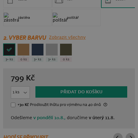
zástěra
polštář
2. VYBER BARVU
Zobrazit všechny
3+ ks
0 ks
3+ ks
3+ ks
0 ks
799
Kč
PŘIDAT DO KOŠÍKU
+30 Kč
Prodloužit lhůtu
pro výměnu
na 40 dnů
Odešleme
v pondělí 10.8.,
doručíme
v úterý 11.8.
HODÍ SE PŘIKOUPIT