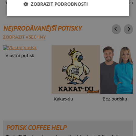
V pressu
Ve formě
Sním o tom, co
ZOBRAZIT PODROBNOSTI
NEJPRODÁVANĚJŠÍ POTISKY
ZOBRAZIT VŠECHNY
Vlastní potisk
Kakat-du
Bez potisku
POTISK COFFEE HELP