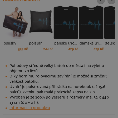
osušky
polštář
pánské tričko
dámské tričko
399 Kč
244 Kč
429 Kč
429 Kč
Pohodový středně velký batoh do města i na výlet o
objemu 20 litrů.
Díky hornímu rolovacímu zavírání je možné si změnit
velikost batohu.
Uvnitř je polstrovaná přihrádka na notebook (až 15,6
palců), zvenku pak malá praktická kapsa na zip.
Vyroben je ze 100% polyesteru a rozměry má: 32 x 44 x
13 cm (š x v x h).
Informace o produktu