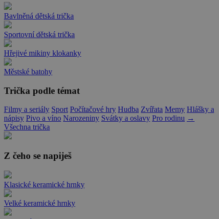
Bavlněná dětská trička
Sportovní dětská trička
Hřejivé mikiny klokanky
Městské batohy
Trička podle témat
Filmy a seriály
Sport
Počítačové hry
Hudba
Zvířata
Memy
Hlášky a
nápisy
Pivo a víno
Narozeniny
Svátky a oslavy
Pro rodinu
→
Všechna trička
Z čeho se napiješ
Klasické keramické hrnky
Velké keramické hrnky