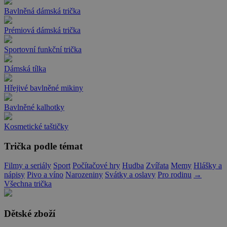
Bavlněná dámská trička
Prémiová dámská trička
Sportovní funkční trička
Dámská tílka
Hřejivé bavlněné mikiny
Bavlněné kalhotky
Kosmetické taštičky
Trička podle témat
Filmy a seriály
Sport
Počítačové hry
Hudba
Zvířata
Memy
Hlášky a
nápisy
Pivo a víno
Narozeniny
Svátky a oslavy
Pro rodinu
→
Všechna trička
Dětské zboží