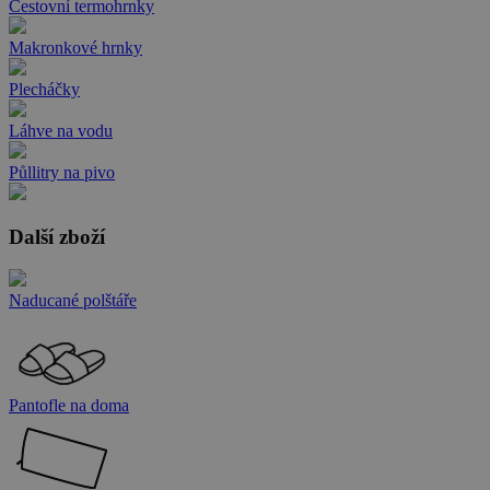
Cestovní termohrnky
Makronkové hrnky
Plecháčky
Láhve na vodu
Půllitry na pivo
Další zboží
Naducané polštáře
Pantofle na doma