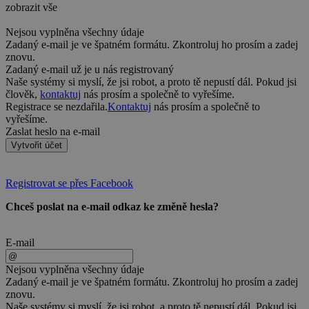
zobrazit vše
Nejsou vyplněna všechny údaje
Zadaný e-mail je ve špatném formátu. Zkontroluj ho prosím a zadej
znovu.
Zadaný e-mail už je u nás registrovaný
Naše systémy si myslí, že jsi robot, a proto tě nepustí dál. Pokud jsi
člověk,
kontaktuj
nás prosím a společně to vyřešíme.
Registrace se nezdařila.
Kontaktuj
nás prosím a společně to
vyřešíme.
Zaslat heslo na e-mail
Vytvořit účet
Registrovat se přes Facebook
Chceš poslat na e-mail odkaz ke změně hesla?
E-mail
Nejsou vyplněna všechny údaje
Zadaný e-mail je ve špatném formátu. Zkontroluj ho prosím a zadej
znovu.
Naše systémy si myslí, že jsi robot, a proto tě nepustí dál. Pokud jsi