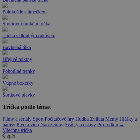
Polokošile s límečkem
Sportovní funkční trička
Trička s dlouhým rukávem
Bavlněná tílka
Hřejivé mikiny
Pohodlné trenky
Vtipné boxerky
Šortkové plavky
Trička podle témat
Filmy a seriály
Sport
Počítačové hry
Hudba
Zvířata
Memy
Hlášky a
nápisy
Pivo a víno
Narozeniny
Svátky a oslavy
Pro rodinu
→
Všechna trička
zpět