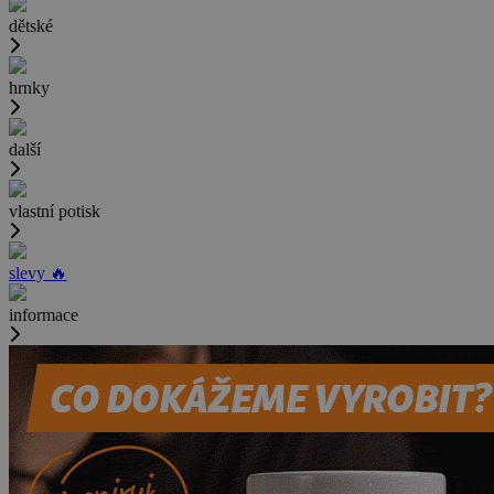
dětské
hrnky
další
vlastní potisk
slevy 🔥
informace