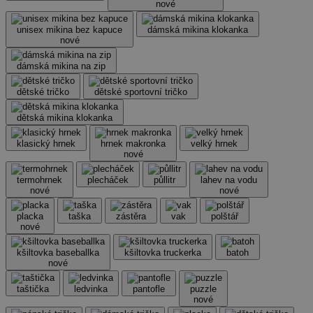
nové
unisex mikina bez kapuce
dámská mikina klokanka
nové
dámská mikina na zip
dětské tričko
dětské sportovní tričko
dětská mikina klokanka
klasický hrnek
hrnek makronka
velký hrnek
nové
termohrnek
plecháček
půllitr
lahev na vodu
nové
nové
placka
taška
zástěra
vak
polštář
nové
kšiltovka baseballka
kšiltovka truckerka
batoh
nové
taštička
ledvinka
pantofle
puzzle
nové