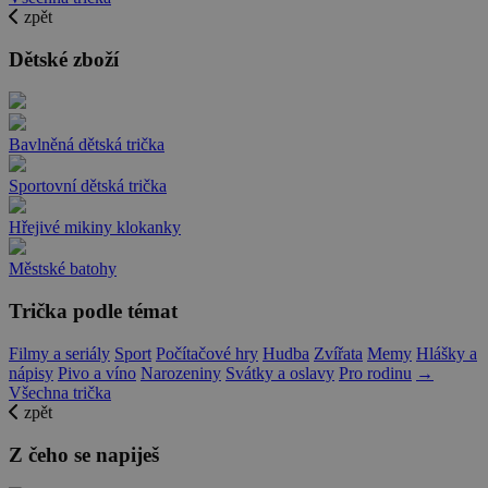
zpět
Dětské zboží
Bavlněná dětská trička
Sportovní dětská trička
Hřejivé mikiny klokanky
Městské batohy
Trička podle témat
Filmy a seriály
Sport
Počítačové hry
Hudba
Zvířata
Memy
Hlášky a
nápisy
Pivo a víno
Narozeniny
Svátky a oslavy
Pro rodinu
→
Všechna trička
zpět
Z čeho se napiješ