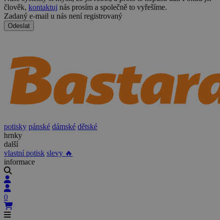
člověk,
kontaktuj
nás prosím a společně to vyřešíme.
Zadaný e-mail u nás není registrovaný
Odeslat
potisky
pánské
dámské
dětské
hrnky
další
vlastní potisk
slevy 🔥
informace
0