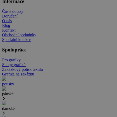
Informace
Časté dotazy
Doručení
O nás
Blog
Kontakt
Obchodní podmínky
Speciální kolekce
Spolupráce
Pro grafiky
Shopy grafiků
Zakázkový potisk textilu
Grafika na zakázku
potisky
pánské
dámské