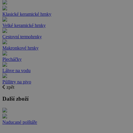
Klasické keramické hrnky
Velké keramické hrnky
Cestovní termohrnky
Makronkové hrnky
Plecháčky
Láhve na vodu
Půllitry na pivo
zpět
Další zboží
Naducané polštáře