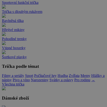
Sportovní funkční trička
Trička s dlouhým rukávem
Bavlněná tílka
Hřejivé mikiny
Pohodlné trenky
Vtipné boxerky
Šortkové plavky
Trička podle témat
Filmy a seriály
Sport
Počítačové hry
Hudba
Zvířata
Memy
Hlášky a
nápisy
Pivo a víno
Narozeniny
Svátky a oslavy
Pro rodinu
→
Všechna trička
Dámské zboží