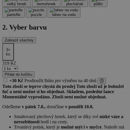
velký hrnek
termohrnek
plecháček
půllitr
pantofle
puzzle
lahev na vodu
2. Vyber barvu
Zobrazit všechny
3+
ks
319
Kč
Přidat do košíku
+30 Kč
Prodloužit lhůtu
pro výměnu
na 40 dnů
Toto zboží se teprve chystá do prodej
Toto zboží už je bohužel
fuč a není možné si ho objednat.
Skladem, poslední šance
Momentálně vyprodáno. Zboží není možné objednat.
Odešleme
v pátek 7.8.,
doručíme
v pondělí 10.8.
Smaltovaný plechový hrnek, který se díky své
nízké váze a
nerozbitnosti
hodí i na cesty.
Trvanlivý potisk, který je
možné mýt i v myčce
. Nahoře má