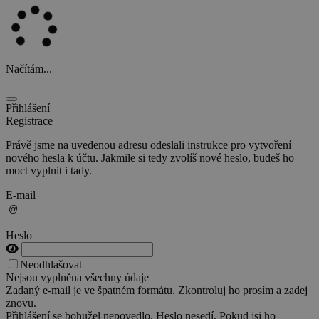
Načítám...
Přihlášení
Registrace
Právě jsme na uvedenou adresu odeslali instrukce pro vytvoření
nového hesla k účtu. Jakmile si tedy zvolíš nové heslo, budeš ho
moct vyplnit i tady.
E-mail
Heslo
Neodhlašovat
Nejsou vyplněna všechny údaje
Zadaný e-mail je ve špatném formátu. Zkontroluj ho prosím a zadej
znovu.
Přihlášení se bohužel nepovedlo. Heslo nesedí. Pokud jsi ho