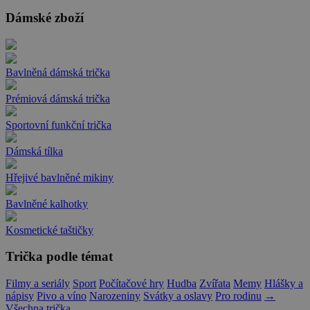
Dámské zboží
Bavlněná dámská trička
Prémiová dámská trička
Sportovní funkční trička
Dámská tílka
Hřejivé bavlněné mikiny
Bavlněné kalhotky
Kosmetické taštičky
Trička podle témat
Filmy a seriály
Sport
Počítačové hry
Hudba
Zvířata
Memy
Hlášky a
nápisy
Pivo a víno
Narozeniny
Svátky a oslavy
Pro rodinu
→
Všechna trička