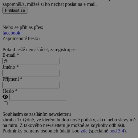
zapomněl/a, můžeš si ho nechat poslat na e-mail.
Přihlásit se
Nebo se přihlas přes:
facebook
Zapomenuté heslo?
Pokud ještě nemáš účet,
zaregistruj se
.
E-mail *
Jméno *
Příjmení *
Heslo *
Souhlasím se zasíláním newsletteru
zhruba 1x týdně, ve kterém budou nové potisky, akce nebo slevy mě
na míru. Z takového newsletteru je možné se kdykoliv odhlásit.
Podmínky ochrany osobních údajů jsou
zde
(speciálně
bod 3.4
).