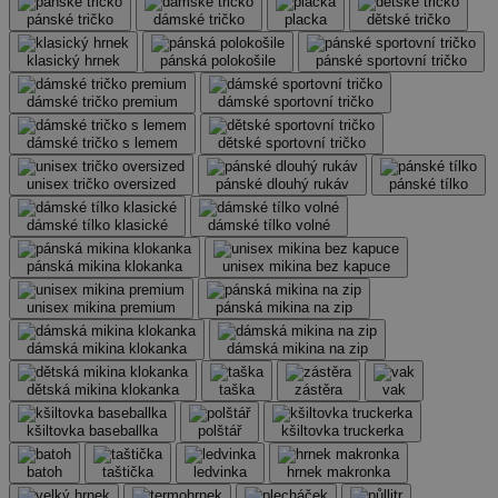
pánské tričko
dámské tričko
placka
dětské tričko
klasický hrnek
pánská polokošile
pánské sportovní tričko
dámské tričko premium
dámské sportovní tričko
dámské tričko s lemem
dětské sportovní tričko
unisex tričko oversized
pánské dlouhý rukáv
pánské tílko
dámské tílko klasické
dámské tílko volné
pánská mikina klokanka
unisex mikina bez kapuce
unisex mikina premium
pánská mikina na zip
dámská mikina klokanka
dámská mikina na zip
dětská mikina klokanka
taška
zástěra
vak
kšiltovka baseballka
polštář
kšiltovka truckerka
batoh
taštička
ledvinka
hrnek makronka