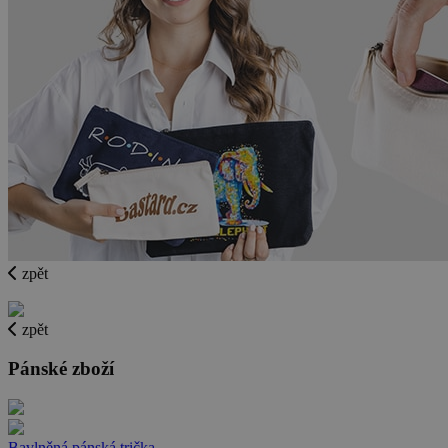
zpět
zpět
Pánské zboží
Bavlněná pánská trička