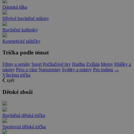
Dámská tílka
Hřejivé bavlněné mikiny
Bavlněné kalhotky
Kosmetické taštičky
Trička podle témat
Filmy a seriály
Sport
Počítačové hry
Hudba
Zvířata
Memy
Hlášky a
nápisy
Pivo a víno
Narozeniny
Svátky a oslavy
Pro rodinu
→
Všechna trička
zpět
Dětské zboží
Bavlněná dětská trička
Sportovní dětská trička