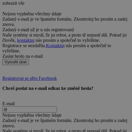
zobrazit vše
Nejsou vyplněna všechny údaje
Zadaný e-mail je ve špatném formátu. Zkontroluj ho prosím a zadej
znovu.
Zadaný e-mail už je u nás registrovaný
Naše systémy si myslí, že jsi robot, a proto tě nepustí dál. Pokud jsi
člověk,
kontaktuj
nás prosím a společně to vyřešíme.
Registrace se nezdařila.
Kontaktuj
nás prosím a společně to
vyřešíme.
Zaslat heslo na e-mail
Vytvořit účet
Registrovat se přes Facebook
Chceš poslat na e-mail odkaz ke změně hesla?
E-mail
Nejsou vyplněna všechny údaje
Zadaný e-mail je ve špatném formátu. Zkontroluj ho prosím a zadej
znovu.
Naše systémy si myslí, že jsi robot, a proto tě nepustí dál. Pokud jsi