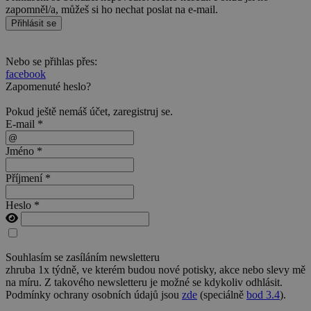
zapomněl/a, můžeš si ho nechat poslat na e-mail.
Přihlásit se
Nebo se přihlas přes:
facebook
Zapomenuté heslo?
Pokud ještě nemáš účet,
zaregistruj se
.
E-mail *
Jméno *
Příjmení *
Heslo *
Souhlasím se zasíláním newsletteru
zhruba 1x týdně, ve kterém budou nové potisky, akce nebo slevy mě
na míru. Z takového newsletteru je možné se kdykoliv odhlásit.
Podmínky ochrany osobních údajů jsou
zde
(speciálně
bod 3.4
).