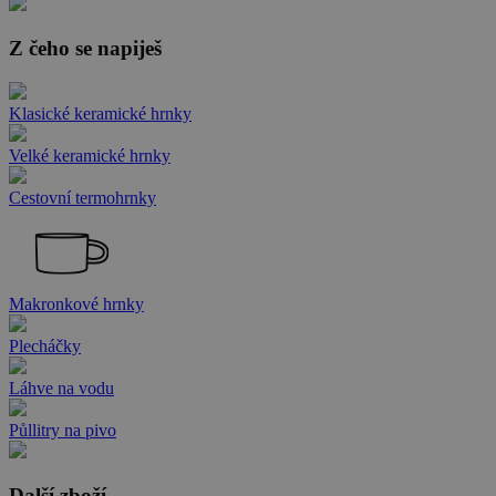
Z čeho se napiješ
Klasické keramické hrnky
Velké keramické hrnky
Cestovní termohrnky
Makronkové hrnky
Plecháčky
Láhve na vodu
Půllitry na pivo
Další zboží