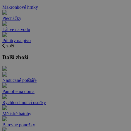
Makronkové hrnky
Plecháčky
Láhve na vodu
Půllitry na pivo
zpět
Další zboží
Naducané polštáře
Pantofle na doma
Rychloschnoucí osušky
Městské batohy
Barevné ponožky