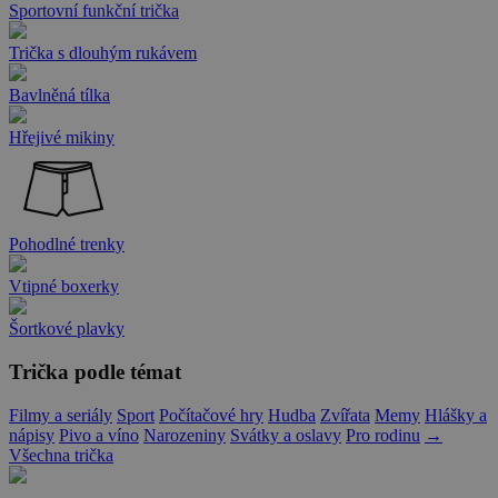
Sportovní funkční trička
Trička s dlouhým rukávem
Bavlněná tílka
Hřejivé mikiny
Pohodlné trenky
Vtipné boxerky
Šortkové plavky
Trička podle témat
Filmy a seriály
Sport
Počítačové hry
Hudba
Zvířata
Memy
Hlášky a
nápisy
Pivo a víno
Narozeniny
Svátky a oslavy
Pro rodinu
→
Všechna trička