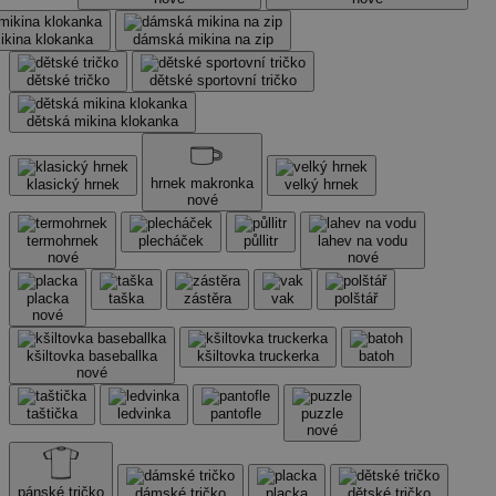
kina klokanka
dámská mikina na zip
dětské tričko
dětské sportovní tričko
dětská mikina klokanka
hrnek makronka
klasický hrnek
velký hrnek
nové
termohrnek
plecháček
půllitr
lahev na vodu
nové
nové
placka
taška
zástěra
vak
polštář
nové
kšiltovka baseballka
kšiltovka truckerka
batoh
nové
taštička
ledvinka
pantofle
puzzle
nové
pánské tričko
dámské tričko
placka
dětské tričko