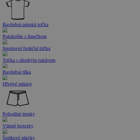
Bavlněná pánská trička
Polokošile s límečkem
Sportovní funkční trička
Trička s dlouhým rukávem
Bavlněná tílka
Hřejivé mikiny
Pohodlné trenky
Vtipné boxerky
Šortkové plavky