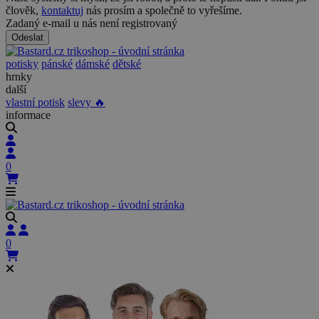
člověk,
kontaktuj
nás prosím a společně to vyřešíme.
Zadaný e-mail u nás není registrovaný
Odeslat
potisky
pánské
dámské
dětské
hrnky
další
vlastní potisk
slevy 🔥
informace
0
0