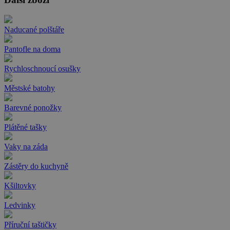
Naducané polštáře
Pantofle na doma
Rychloschnoucí osušky
Městské batohy
Barevné ponožky
Plátěné tašky
Vaky na záda
Zástěry do kuchyně
Kšiltovky
Ledvinky
Příruční taštičky