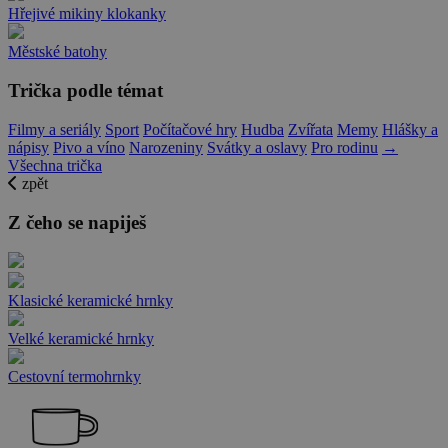
Hřejivé mikiny klokanky
Městské batohy
Trička podle témat
Filmy a seriály
Sport
Počítačové hry
Hudba
Zvířata
Memy
Hlášky a
nápisy
Pivo a víno
Narozeniny
Svátky a oslavy
Pro rodinu
→
Všechna trička
zpět
Z čeho se napiješ
Klasické keramické hrnky
Velké keramické hrnky
Cestovní termohrnky