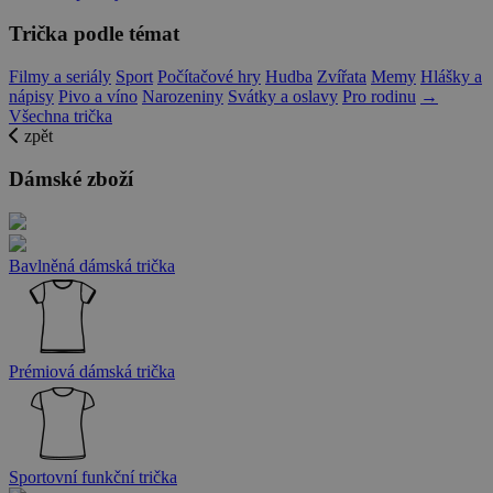
Trička podle témat
Filmy a seriály
Sport
Počítačové hry
Hudba
Zvířata
Memy
Hlášky a
nápisy
Pivo a víno
Narozeniny
Svátky a oslavy
Pro rodinu
→
Všechna trička
zpět
Dámské zboží
Bavlněná dámská trička
Prémiová dámská trička
Sportovní funkční trička