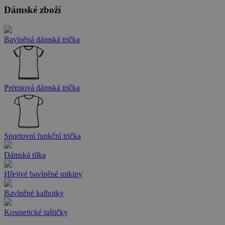
Dámské zboží
Bavlněná dámská trička
Prémiová dámská trička
Sportovní funkční trička
Dámská tílka
Hřejivé bavlněné mikiny
Bavlněné kalhotky
Kosmetické taštičky