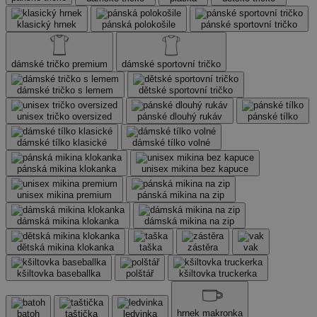
klasický hrnek
pánská polokošile
pánské sportovní tričko
dámské tričko premium
dámské sportovní tričko
dámské tričko s lemem
dětské sportovní tričko
unisex tričko oversized
pánské dlouhý rukáv
pánské tílko
dámské tílko klasické
dámské tílko volné
pánská mikina klokanka
unisex mikina bez kapuce
unisex mikina premium
pánská mikina na zip
dámská mikina klokanka
dámská mikina na zip
dětská mikina klokanka
taška
zástěra
vak
kšiltovka baseballka
polštář
kšiltovka truckerka
hrnek makronka
batoh
taštička
ledvinka