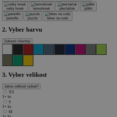
velký hrnek
termohrnek
plecháček
půllitr
pantofle
puzzle
lahev na vodu
2. Vyber barvu
Zobrazit všechny
3.
Vyber velikost
Jakou velikost vybrat?
XS
3+
ks
S
3+
ks
M
3+
ks