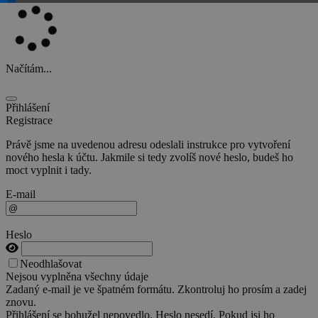
Načítám...
Přihlášení
Registrace
Právě jsme na uvedenou adresu odeslali instrukce pro vytvoření
nového hesla k účtu. Jakmile si tedy zvolíš nové heslo, budeš ho
moct vyplnit i tady.
E-mail
Heslo
Neodhlašovat
Nejsou vyplněna všechny údaje
Zadaný e-mail je ve špatném formátu. Zkontroluj ho prosím a zadej
znovu.
Přihlášení se bohužel nepovedlo. Heslo nesedí. Pokud jsi ho