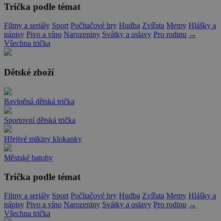
Trička podle témat
Filmy a seriály
Sport
Počítačové hry
Hudba
Zvířata
Memy
Hlášky a
nápisy
Pivo a víno
Narozeniny
Svátky a oslavy
Pro rodinu
→
Všechna trička
Dětské zboží
Bavlněná dětská trička
Sportovní dětská trička
Hřejivé mikiny klokanky
Městské batohy
Trička podle témat
Filmy a seriály
Sport
Počítačové hry
Hudba
Zvířata
Memy
Hlášky a
nápisy
Pivo a víno
Narozeniny
Svátky a oslavy
Pro rodinu
→
Všechna trička