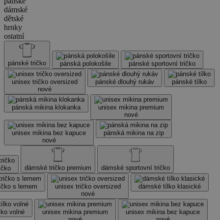
pánské
dámské
dětské
hrnky
ostatní
pánské tričko
pánská polokošile
pánské sportovní tričko
unisex tričko oversized
pánské dlouhý rukáv
pánské tílko
nové
pánská mikina klokanka
unisex mikina premium
nové
unisex mikina bez kapuce
pánská mikina na zip
nové
dámské tričko premium
dámské sportovní tričko
ičko
ičko s lemem
unisex tričko oversized
dámské tílko klasické
nové
lko volné
unisex mikina premium
unisex mikina bez kapuce
nové
nové