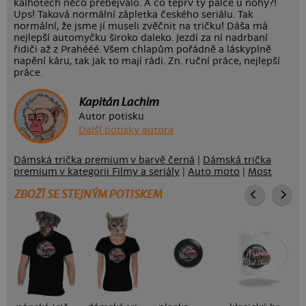
kalhotech něco přebejvalo. A co teprv ty palce u nohy?!
Ups! Taková normální zápletka českého seriálu. Tak
normální, že jsme jí museli zvěčnit na tričku! Dáša má
nejlepší automyčku široko daleko. Jezdí za ní nadrbaní
řidiči až z Prahééé. Všem chlapům pořádně a láskyplně
napění káru, tak jak to mají rádi. Zn. ruční práce, nejlepší
práce.
Kapitán Lachim
Autor potisku
Další potisky autora
Dámská trička premium v barvě černá
|
Dámská trička
premium v kategorii Filmy a seriály
|
Auto moto
|
Most
ZBOŽÍ SE STEJNÝM POTISKEM