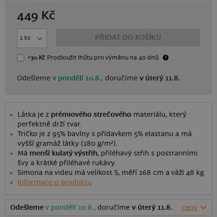
449
Kč
PŘIDAT DO KOŠÍKU
+30 Kč
Prodloužit lhůtu
pro výměnu
na 40 dnů
Odešleme
v pondělí 10.8.,
doručíme
v úterý 11.8.
Látka je z
prémiového strečového
materiálu, který
perfektně drží tvar.
Tričko je z 95% bavlny s přídavkem 5% elastanu a má
vyšší gramáž látky (180 g/m²).
Má
menší kulatý výstřih
, přiléhavý střih s postranními
švy a krátké přiléhavé rukávy.
Simona na videu má velikost S, měří 168 cm a váží 48 kg
Informace o produktu
Odešleme
v pondělí 10.8.,
doručíme
v úterý 11.8.
ceny