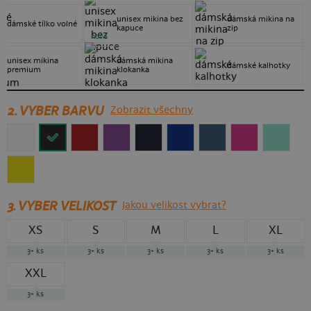
unisex mikina bez
dámská mikina na
dámské tílko volné
kapuce
zip
nové
unisex mikina
dámská mikina
dámské kalhotky
premium
klokanka
2. VYBER BARVU
Zobrazit všechny
3.
VYBER VELIKOST
Jakou velikost vybrat?
XS
S
M
L
XL
3+
ks
3+
ks
3+
ks
3+
ks
3+
ks
XXL
3+
ks