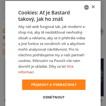
×
Tabulka velikostí
: Jakou vybrat?
rozměry
Cookies: Ať je Bastard
Hodnocení:
4.92
(
159
recenzí)
více
takový, jak ho znáš
CZECH
Aby náš web fungoval tak, jak moderní e-
SLOVAK
DALŠÍ POTISKY ZE STEJNÉ
shop má, aby tě neobtěžoval nevhodný
KATEGORIE
obsah a reklama, aby se ti přehrála videa
a jiné funkce ze sociálních sítí a abychom
PROCHÁZET VŠE:
mohli analyzovat návštěvnost. Pro to
FILMY A SERIÁLY
AUTO MOTO
MOST
všechno potřebujeme my a naši partneři
cookies. Kliknutím na Povolit vše nám
dovolíš je ukládat. Díky za to!
Více
informací
PŘIJMOUT A POKRAČOVAT
ODMÍTNOUT
Neklidný bez piva
Fušál