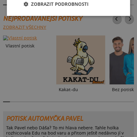
ZOBRAZIT PODROBNOSTI
NEJPRODÁVANĚJŠÍ POTISKY
ZOBRAZIT VŠECHNY
Vlastní potisk
Kakat-du
Bez potisku
POTISK AUTOMYČKA PAVEL
Tak Pavel nebo Dáša? To mi hlava nebere. Tahle holka
rozhicovala Edu na bod varu a přitom ještě nedávno jí v