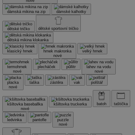
nové
dámská mikina na zip
dámské kalhotky
dětské sportovní tričko
dětské tričko
dětská mikina klokanka
klasický hrnek
hrnek makronka
velký hrnek
nové
termohrnek
plecháček
půllitr
lahev na vodu
nové
nové
placka
taška
zástěra
vak
polštář
nové
batoh
taštička
kšiltovka baseballka
kšiltovka truckerka
nové
ledvinka
pantofle
puzzle
nové