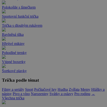
Polokošile s límečkem
Sportovní funkční trička
Trička s dlouhým rukávem
Bavlněná tílka
Hřejivé mikiny
Pohodlné trenky
Vtipné boxerky
Šortkové plavky
Trička podle témat
Filmy a seriály
Sport
Počítačové hry
Hudba
Zvířata
Memy
Hlášky a
nápisy
Pivo a víno
Narozeniny
Svátky a oslavy
Pro rodinu
→
Všechna trička