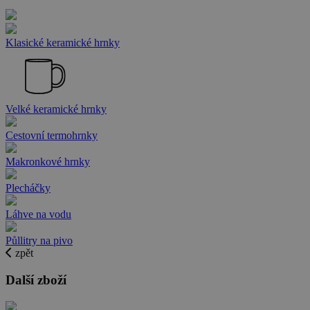
Klasické keramické hrnky
Velké keramické hrnky
Cestovní termohrnky
Makronkové hrnky
Plecháčky
Láhve na vodu
Půllitry na pivo
zpět
Další zboží