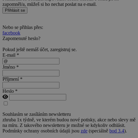
zapomněl/a, můžeš si ho nechat poslat na e-mail.
Přihlásit se
Nebo se přihlas přes:
facebook
Zapomenuté heslo?
Pokud ještě nemáš účet,
zaregistruj se
.
E-mail *
Jméno *
Příjmení *
Heslo *
Souhlasím se zasíláním newsletteru
zhruba 1x týdně, ve kterém budou nové potisky, akce nebo slevy mě
na míru. Z takového newsletteru je možné se kdykoliv odhlásit.
Podmínky ochrany osobních údajů jsou
zde
(speciálně
bod 3.4
).