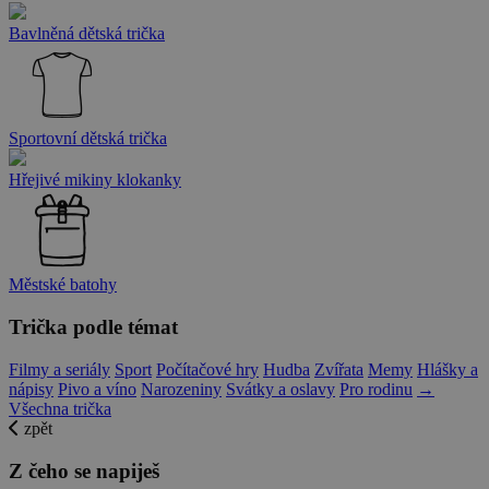
Bavlněná dětská trička
Sportovní dětská trička
Hřejivé mikiny klokanky
Městské batohy
Trička podle témat
Filmy a seriály
Sport
Počítačové hry
Hudba
Zvířata
Memy
Hlášky a
nápisy
Pivo a víno
Narozeniny
Svátky a oslavy
Pro rodinu
→
Všechna trička
zpět
Z čeho se napiješ