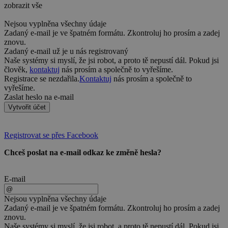
zobrazit vše
Nejsou vyplněna všechny údaje
Zadaný e-mail je ve špatném formátu. Zkontroluj ho prosím a zadej
znovu.
Zadaný e-mail už je u nás registrovaný
Naše systémy si myslí, že jsi robot, a proto tě nepustí dál. Pokud jsi
člověk,
kontaktuj
nás prosím a společně to vyřešíme.
Registrace se nezdařila.
Kontaktuj
nás prosím a společně to
vyřešíme.
Zaslat heslo na e-mail
Vytvořit účet
Registrovat se přes Facebook
Chceš poslat na e-mail odkaz ke změně hesla?
E-mail
Nejsou vyplněna všechny údaje
Zadaný e-mail je ve špatném formátu. Zkontroluj ho prosím a zadej
znovu.
Naše systémy si myslí, že jsi robot, a proto tě nepustí dál. Pokud jsi