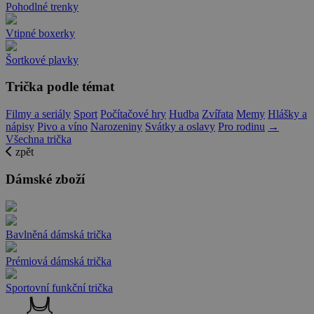
Pohodlné trenky
Vtipné boxerky
Šortkové plavky
Trička podle témat
Filmy a seriály
Sport
Počítačové hry
Hudba
Zvířata
Memy
Hlášky a
nápisy
Pivo a víno
Narozeniny
Svátky a oslavy
Pro rodinu
→
Všechna trička
zpět
Dámské zboží
Bavlněná dámská trička
Prémiová dámská trička
Sportovní funkční trička