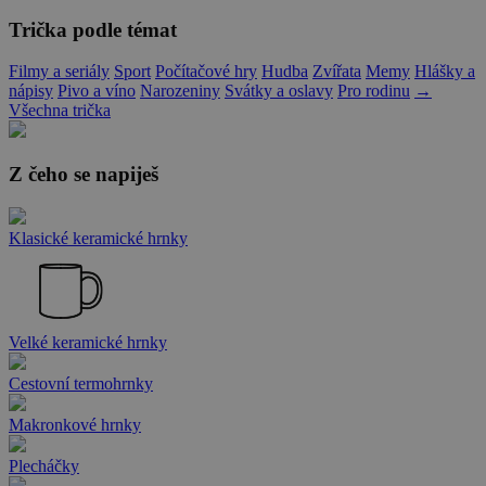
Trička podle témat
Filmy a seriály
Sport
Počítačové hry
Hudba
Zvířata
Memy
Hlášky a
nápisy
Pivo a víno
Narozeniny
Svátky a oslavy
Pro rodinu
→
Všechna trička
Z čeho se napiješ
Klasické keramické hrnky
Velké keramické hrnky
Cestovní termohrnky
Makronkové hrnky
Plecháčky