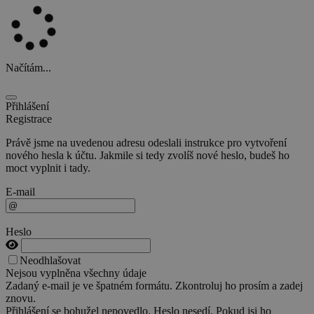
Načítám...
Přihlášení
Registrace
Právě jsme na uvedenou adresu odeslali instrukce pro vytvoření
nového hesla k účtu. Jakmile si tedy zvolíš nové heslo, budeš ho
moct vyplnit i tady.
E-mail
Heslo
Neodhlašovat
Nejsou vyplněna všechny údaje
Zadaný e-mail je ve špatném formátu. Zkontroluj ho prosím a zadej
znovu.
Přihlášení se bohužel nepovedlo. Heslo nesedí. Pokud jsi ho