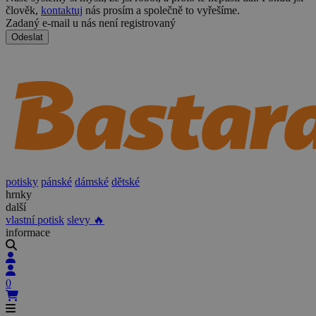
člověk,
kontaktuj
nás prosím a společně to vyřešíme.
Zadaný e-mail u nás není registrovaný
Odeslat
potisky
pánské
dámské
dětské
hrnky
další
vlastní potisk
slevy 🔥
informace
0