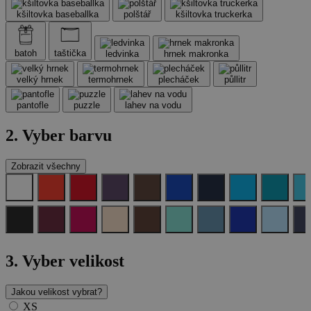
kšiltovka baseballka
polštář
kšiltovka truckerka
batoh
taštička
ledvinka
hrnek makronka
velký hrnek
termohrnek
plecháček
půllitr
pantofle
puzzle
lahev na vodu
2. Vyber barvu
Zobrazit všechny
3.
Vyber velikost
Jakou velikost vybrat?
XS