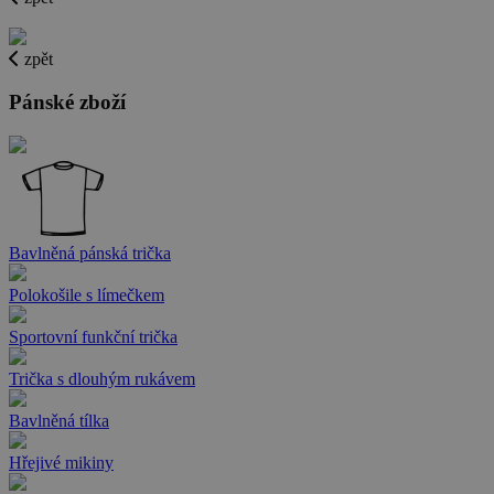
zpět
Pánské zboží
Bavlněná pánská trička
Polokošile s límečkem
Sportovní funkční trička
Trička s dlouhým rukávem
Bavlněná tílka
Hřejivé mikiny