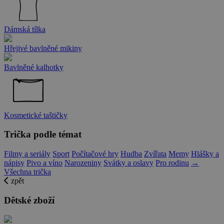
Dámská tílka
Hřejivé bavlněné mikiny
Bavlněné kalhotky
Kosmetické taštičky
Trička podle témat
Filmy a seriály
Sport
Počítačové hry
Hudba
Zvířata
Memy
Hlášky a
nápisy
Pivo a víno
Narozeniny
Svátky a oslavy
Pro rodinu
→
Všechna trička
zpět
Dětské zboží