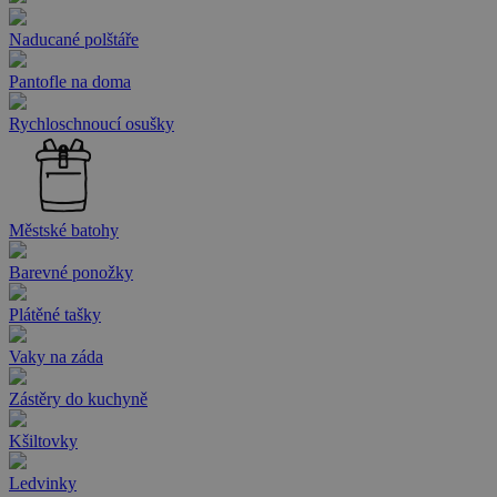
Naducané polštáře
Pantofle na doma
Rychloschnoucí osušky
Městské batohy
Barevné ponožky
Plátěné tašky
Vaky na záda
Zástěry do kuchyně
Kšiltovky
Ledvinky