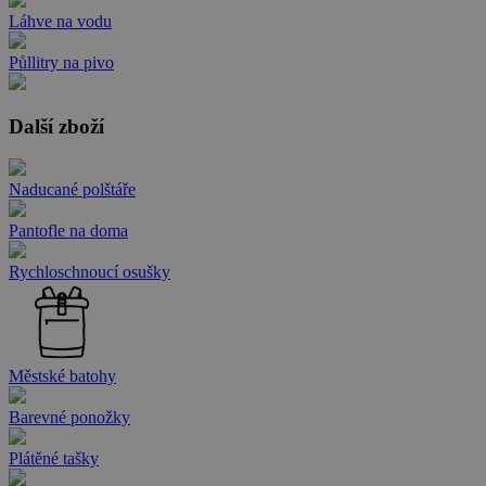
Láhve na vodu
Půllitry na pivo
Další zboží
Naducané polštáře
Pantofle na doma
Rychloschnoucí osušky
Městské batohy
Barevné ponožky
Plátěné tašky