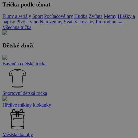
Trička podle témat
Filmy a seriály
Sport
Počítačové hry
Hudba
Zvířata
Memy
Hlášky a
nápisy
Pivo a víno
Narozeniny
Svátky a oslavy
Pro rodinu
→
Všechna trička
Dětské zboží
Bavlněná dětská trička
Sportovní dětská trička
Hřejivé mikiny klokanky
Městské batohy