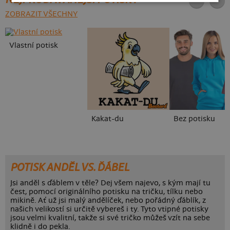
ZOBRAZIT VŠECHNY
Vlastní potisk
Kakat-du
Bez potisku
POTISK ANDĚL VS. ĎÁBEL
Jsi anděl s ďáblem v těle? Dej všem najevo, s kým mají tu
čest, pomocí originálního potisku na tričku, tílku nebo
mikině. Ať už jsi malý andělíček, nebo pořádný ďáblík, z
našich velikostí si určitě vybereš i ty. Tyto vtipné potisky
jsou velmi kvalitní, takže si své tričko můžeš vzít na sebe
klidně i do pekla.