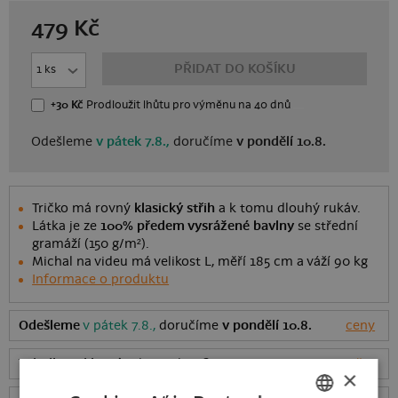
479
Kč
PŘIDAT DO KOŠÍKU
+30 Kč
Prodloužit lhůtu
pro výměnu
na 40 dnů
Odešleme
v pátek 7.8.,
doručíme
v pondělí 10.8.
Tričko má rovný
klasický střih
a k tomu dlouhý rukáv.
Látka je ze
100% předem vysrážené bavlny
se střední
gramáží (150 g/m²).
Michal na videu má velikost L, měří 185 cm a váží 90 kg
Informace o produktu
Odešleme
v pátek 7.8.,
doručíme
v pondělí 10.8.
ceny
Tabulka velikostí
: Jakou vybrat?
rozměry
×