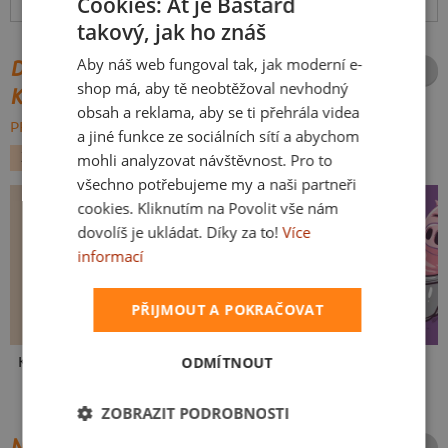
Cookies: Ať je Bastard
Hodnocení:
4.84
(
81
recenzí)
více
takový, jak ho znáš
CZECH
Aby náš web fungoval tak, jak moderní e-
DALŠÍ POTISKY ZE STEJNÉ
SLOVAK
shop má, aby tě neobtěžoval nevhodný
KATEGORIE
obsah a reklama, aby se ti přehrála videa
PROCHÁZET VŠE:
a jiné funkce ze sociálních sítí a abychom
ZVÍŘÁTKA
LÁSKA
PŘÍLEŽITOSTI
mohli analyzovat návštěvnost. Pro to
všechno potřebujeme my a naši partneři
cookies. Kliknutím na Povolit vše nám
dovolíš je ukládat. Díky za to!
Více
informací
PŘIJMOUT A POKRAČOVAT
ODMÍTNOUT
Kakat-du
V pressu
Ve formě
ZOBRAZIT PODROBNOSTI
NEJPRODÁVANĚJŠÍ POTISKY