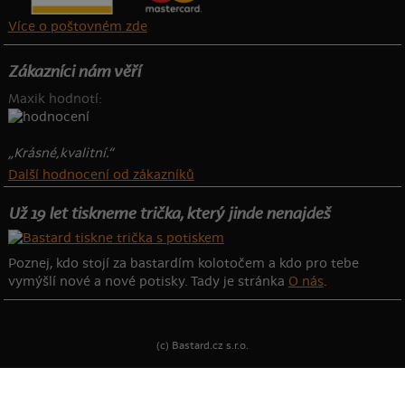
Více o poštovném zde
Zákazníci nám věří
Maxik hodnotí:
„Krásné,kvalitní.“
Další hodnocení od zákazníků
Už 19 let tiskneme trička, který jinde nenajdeš
Poznej, kdo stojí za bastardím kolotočem a kdo pro tebe
vymýšlí nové a nové potisky. Tady je stránka
O nás
.
(c) Bastard.cz s.r.o.