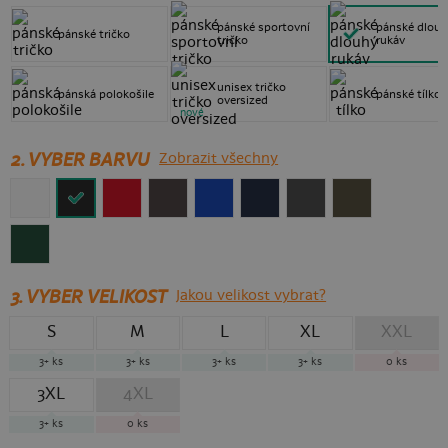
pánské sportovní
pánské dlouh
pánské tričko
tričko
rukáv
unisex tričko
pánská polokošile
pánské tílko
oversized
nové
2. VYBER BARVU
Zobrazit všechny
3.
VYBER VELIKOST
Jakou velikost vybrat?
S
M
L
XL
XXL
3+
ks
3+
ks
3+
ks
3+
ks
0
ks
3XL
4XL
3+
ks
0
ks