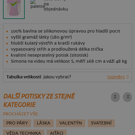
na
objednávku
100% bavlna se silikonovou úpravou pro hladší pocit
vyšší gramáž látky (180 g/m²)
hlubší kulatý výstřih a kratší rukávy
vypasovaný střih a prodloužená délka trička
kvalitní nesepratelný potisk (sítotisk)
Simona na videu má velikost S, měří 168 cm a váží 48 kg
Tabulka velikostí
: Jakou vybrat?
rozměry
DALŠÍ POTISKY ZE STEJNÉ
KATEGORIE
PROCHÁZET VŠE:
PRO PÁRY
LÁSKA
VALENTÝN
SVATEBNÍ
VĚDA TECHNIKA
AJŤÁCI