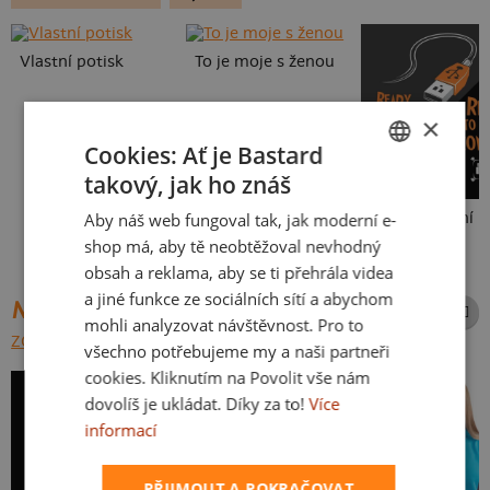
Vlastní potisk
To je moje s ženou
×
Cookies: Ať je Bastard
takový, jak ho znáš
CZECH
Aby náš web fungoval tak, jak moderní e-
USB připojení
SLOVAK
shop má, aby tě neobtěžoval nevhodný
obsah a reklama, aby se ti přehrála videa
a jiné funkce ze sociálních sítí a abychom
NEJPRODÁVANĚJŠÍ POTISKY
mohli analyzovat návštěvnost. Pro to
ZOBRAZIT VŠECHNY
všechno potřebujeme my a naši partneři
cookies. Kliknutím na Povolit vše nám
dovolíš je ukládat. Díky za to!
Více
informací
PŘIJMOUT A POKRAČOVAT