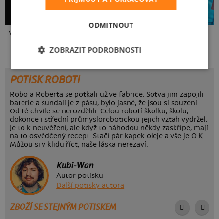
ODMÍTNOUT
Vlastní potisk
Kakat-du
Bez potisku
ZOBRAZIT PODROBNOSTI
POTISK ROBOTI
Robo a Roberta se potkali už ve fabrice. Sotva jim zapojili
baterie a sundali je z pásu, bylo jasné, že jsou si souzeni.
Od té chvíle se nerozdělili. Celou robotí školku, školu,
dokonce i střední průmyslorobotickou jejich vztah vydržel.
Je to k neuvěření, ale když to náhodou někdy zaskřípe, mají
na to osvědčený recept. Stačí pár kapek oleje a vše je O.K.
Můžou si v klidu říct, naše láska nerezaví.
Kubi-Wan
Autor potisku
Další potisky autora
ZBOŽÍ SE STEJNÝM POTISKEM