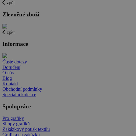
zpět
Zlevněné zboží
zpět
Informace
Časté dotazy
Doručení
O nás
Blog
Kontakt
Obchodní podmínky
Speciální kolekce
Spolupráce
Pro grafiky
Shopy grafiků
Zakázkový potisk textilu
Grafika na zakázku