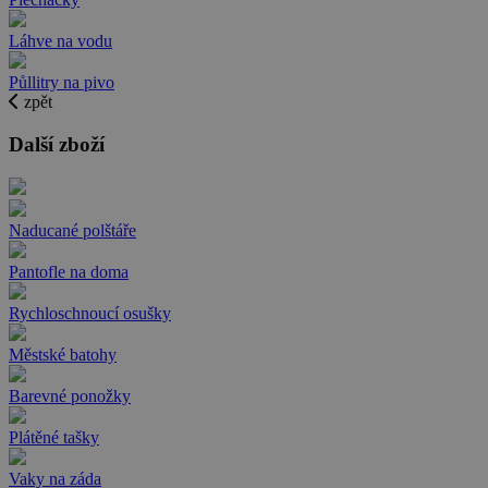
Láhve na vodu
Půllitry na pivo
zpět
Další zboží
Naducané polštáře
Pantofle na doma
Rychloschnoucí osušky
Městské batohy
Barevné ponožky
Plátěné tašky
Vaky na záda