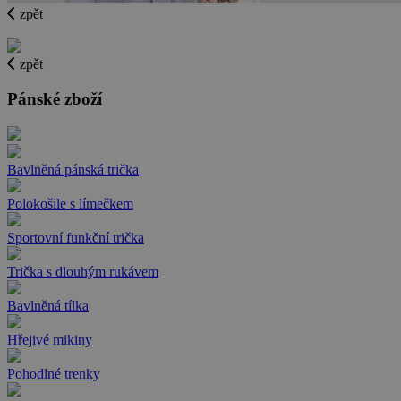
zpět
zpět
Pánské zboží
Bavlněná pánská trička
Polokošile s límečkem
Sportovní funkční trička
Trička s dlouhým rukávem
Bavlněná tílka
Hřejivé mikiny
Pohodlné trenky