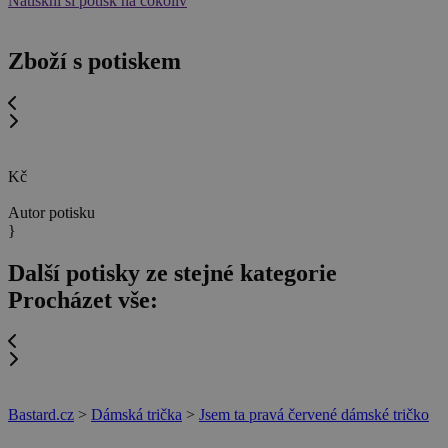
Natiskni si potisk na cokoliv
Zboží s potiskem
Kč
Autor potisku
}
Další potisky ze stejné kategorie
Procházet vše:
Bastard.cz
>
Dámská trička
>
Jsem ta pravá červené dámské tričko