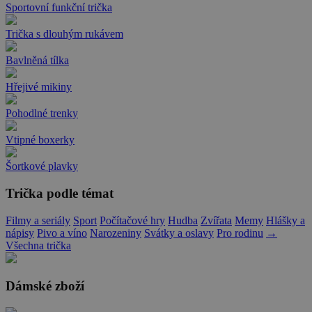
Sportovní funkční trička
Trička s dlouhým rukávem
Bavlněná tílka
Hřejivé mikiny
Pohodlné trenky
Vtipné boxerky
Šortkové plavky
Trička podle témat
Filmy a seriály
Sport
Počítačové hry
Hudba
Zvířata
Memy
Hlášky a
nápisy
Pivo a víno
Narozeniny
Svátky a oslavy
Pro rodinu
→
Všechna trička
Dámské zboží