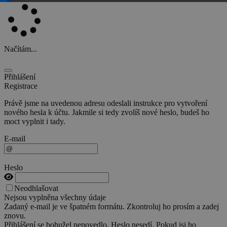
Načítám...
Přihlášení
Registrace
Právě jsme na uvedenou adresu odeslali instrukce pro vytvoření
nového hesla k účtu. Jakmile si tedy zvolíš nové heslo, budeš ho
moct vyplnit i tady.
E-mail
Heslo
Neodhlašovat
Nejsou vyplněna všechny údaje
Zadaný e-mail je ve špatném formátu. Zkontroluj ho prosím a zadej
znovu.
Přihlášení se bohužel nepovedlo. Heslo nesedí. Pokud jsi ho