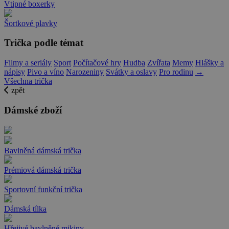
Vtipné boxerky
Šortkové plavky
Trička podle témat
Filmy a seriály
Sport
Počítačové hry
Hudba
Zvířata
Memy
Hlášky a
nápisy
Pivo a víno
Narozeniny
Svátky a oslavy
Pro rodinu
→
Všechna trička
zpět
Dámské zboží
Bavlněná dámská trička
Prémiová dámská trička
Sportovní funkční trička
Dámská tílka
Hřejivé bavlněné mikiny