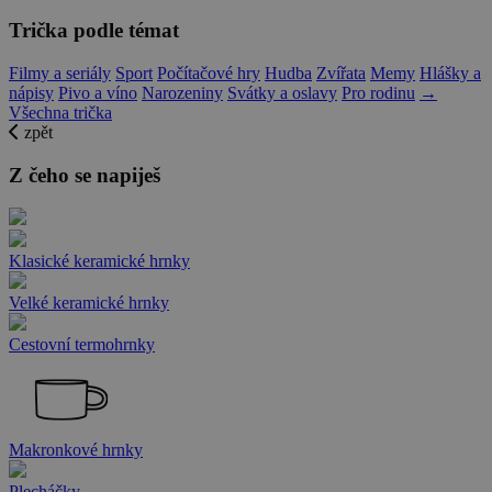
Trička podle témat
Filmy a seriály
Sport
Počítačové hry
Hudba
Zvířata
Memy
Hlášky a
nápisy
Pivo a víno
Narozeniny
Svátky a oslavy
Pro rodinu
→
Všechna trička
zpět
Z čeho se napiješ
Klasické keramické hrnky
Velké keramické hrnky
Cestovní termohrnky
Makronkové hrnky
Plecháčky