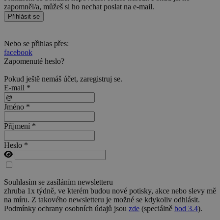
zapomněl/a, můžeš si ho nechat poslat na e-mail.
Přihlásit se
Nebo se přihlas přes:
facebook
Zapomenuté heslo?
Pokud ještě nemáš účet,
zaregistruj se
.
E-mail *
Jméno *
Příjmení *
Heslo *
Souhlasím se zasíláním newsletteru
zhruba 1x týdně, ve kterém budou nové potisky, akce nebo slevy mě
na míru. Z takového newsletteru je možné se kdykoliv odhlásit.
Podmínky ochrany osobních údajů jsou
zde
(speciálně
bod 3.4
).