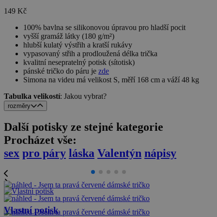
149 Kč
100% bavlna se silikonovou úpravou pro hladší pocit
vyšší gramáž látky (180 g/m²)
hlubší kulatý výstřih a kratší rukávy
vypasovaný střih a prodloužená délka trička
kvalitní nesepratelný potisk (sítotisk)
pánské tričko do páru je
zde
Simona na videu má velikost S, měří 168 cm a váží 48 kg
Tabulka velikostí
: Jakou vybrat?
rozměry
Další potisky ze stejné kategorie
Procházet vše:
sex
pro páry
láska
Valentýn
nápisy
Vlastní potisk