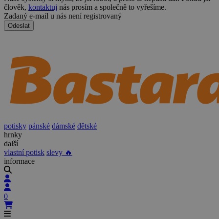
člověk,
kontaktuj
nás prosím a společně to vyřešíme.
Zadaný e-mail u nás není registrovaný
Odeslat
potisky
pánské
dámské
dětské
hrnky
další
vlastní potisk
slevy 🔥
informace
0