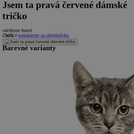
Jsem ta pravá červené dámské
tričko
odešleme ihned
Zboží ti
natiskneme na objednávku
.
- 50%
Barevné varianty