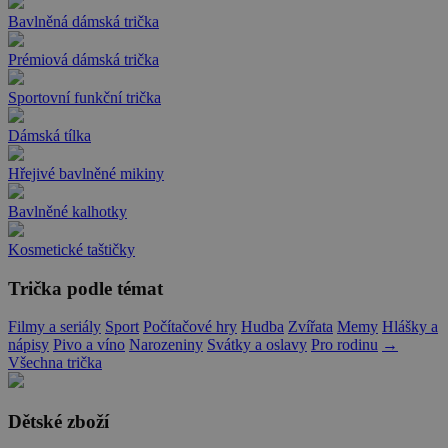
Bavlněná dámská trička
Prémiová dámská trička
Sportovní funkční trička
Dámská tílka
Hřejivé bavlněné mikiny
Bavlněné kalhotky
Kosmetické taštičky
Trička podle témat
Filmy a seriály
Sport
Počítačové hry
Hudba
Zvířata
Memy
Hlášky a
nápisy
Pivo a víno
Narozeniny
Svátky a oslavy
Pro rodinu
→
Všechna trička
Dětské zboží