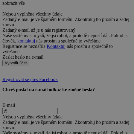
zobrazit vše
Nejsou vyplněna všechny údaje
Zadaný e-mail je ve špatném formátu. Zkontroluj ho prosím a zadej
znovu.
Zadaný e-mail už je u nás registrovaný
Naše systémy si myslí, že jsi robot, a proto tě nepustí dál. Pokud jsi
člověk,
kontaktuj
nás prosím a společně to vyřešíme.
Registrace se nezdařila.
Kontaktuj
nás prosím a společně to
vyřešíme.
Zaslat heslo na e-mail
Vytvořit účet
Registrovat se přes Facebook
Chceš poslat na e-mail odkaz ke změně hesla?
E-mail
Nejsou vyplněna všechny údaje
Zadaný e-mail je ve špatném formátu. Zkontroluj ho prosím a zadej
znovu.
Naše systémy si myslí, že jsi robot, a proto tě nepustí dál. Pokud jsi