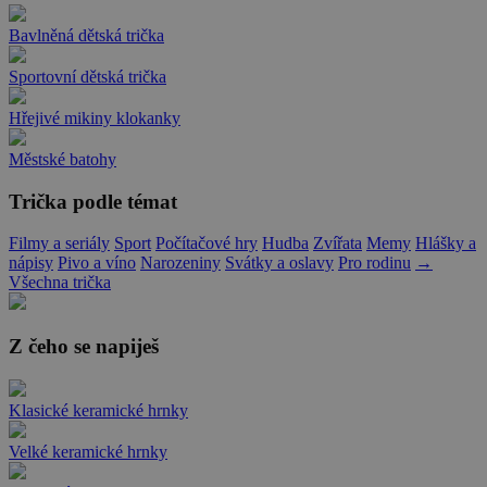
Bavlněná dětská trička
Sportovní dětská trička
Hřejivé mikiny klokanky
Městské batohy
Trička podle témat
Filmy a seriály
Sport
Počítačové hry
Hudba
Zvířata
Memy
Hlášky a
nápisy
Pivo a víno
Narozeniny
Svátky a oslavy
Pro rodinu
→
Všechna trička
Z čeho se napiješ
Klasické keramické hrnky
Velké keramické hrnky