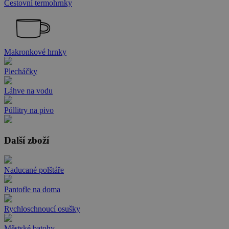
Cestovní termohrnky
Makronkové hrnky
Plecháčky
Láhve na vodu
Půllitry na pivo
Další zboží
Naducané polštáře
Pantofle na doma
Rychloschnoucí osušky
Městské batohy