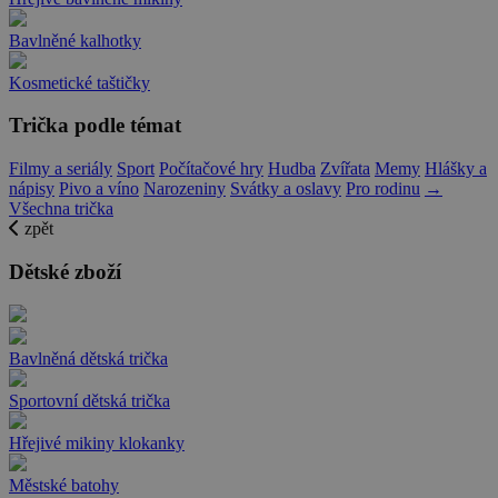
Bavlněné kalhotky
Kosmetické taštičky
Trička podle témat
Filmy a seriály
Sport
Počítačové hry
Hudba
Zvířata
Memy
Hlášky a
nápisy
Pivo a víno
Narozeniny
Svátky a oslavy
Pro rodinu
→
Všechna trička
zpět
Dětské zboží
Bavlněná dětská trička
Sportovní dětská trička
Hřejivé mikiny klokanky
Městské batohy