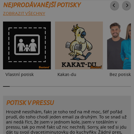
NEJPRODÁVANĚJŠÍ POTISKY
ZOBRAZIT VŠECHNY
Vlastní potisk
Kakat-du
Bez potisku
POTISK V PRESSU
Hrozně nestíhám, fakt je toho teď na mě moc, šéf pořád
prudí, do toho chodí jeden email za druhým. To se snad už
ani nedá říct, že jsem v jednom kole, jsem v totálním v
pressu, tak po mně fakt už nic nechtěj. Sorry, ale teď si jdu
dát tu svojí dvacetiminutovku do kuchyňky. Žádný pres,