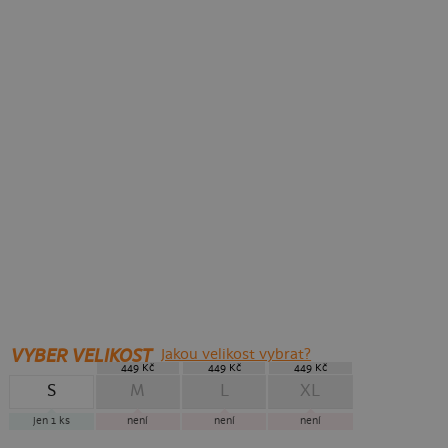
VYBER VELIKOST
Jakou velikost vybrat?
449 Kč
449 Kč
449 Kč
S
M
L
XL
jen 1
ks
není
není
není