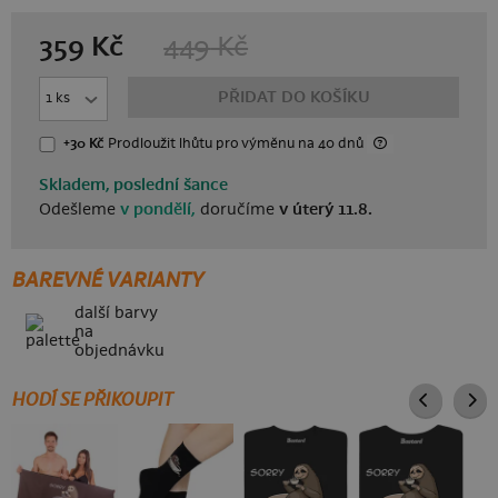
359
Kč
449
Kč
PŘIDAT DO KOŠÍKU
+30 Kč
Prodloužit lhůtu
pro výměnu
na 40 dnů
Skladem, poslední šance
Odešleme
v pondělí,
doručíme
v úterý 11.8.
BAREVNÉ VARIANTY
další barvy
na
objednávku
HODÍ SE PŘIKOUPIT