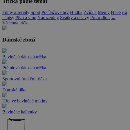
Trička podle témat
Filmy a seriály
Sport
Počítačové hry
Hudba
Zvířata
Memy
Hlášky a
nápisy
Pivo a víno
Narozeniny
Svátky a oslavy
Pro rodinu
→
Všechna trička
Dámské zboží
Bavlněná dámská trička
Prémiová dámská trička
Sportovní funkční trička
Dámská tílka
Hřejivé bavlněné mikiny
Bavlněné kalhotky