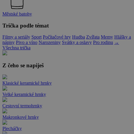
Městské batohy
Trička podle témat
Filmy a seriály
Sport
Počítačové hry
Hudba
Zvířata
Memy
Hlášky a
nápisy
Pivo a víno
Narozeniny
Svátky a oslavy
Pro rodinu
→
Všechna trička
Z čeho se napiješ
Klasické keramické hrnky
Velké keramické hrnky
Cestovní termohrnky
Makronkové hrnky
Plecháčky