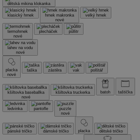
dětská mikina klokanka
klasický hrnek
hrnek makronka
velký hrnek
nové
termohrnek
plecháček
půllitr
nové
lahev na vodu
nové
placka
taška
zástěra
vak
polštář
nové
batoh
taštička
kšiltovka baseballka
kšiltovka truckerka
nové
ledvinka
pantofle
puzzle
nové
placka
pánské tričko
dámské tričko
dětské tričko