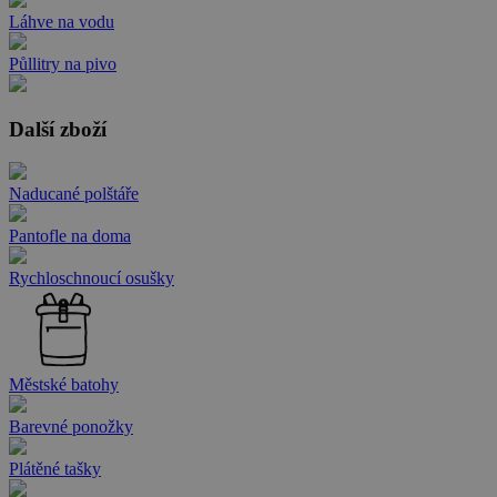
Láhve na vodu
Půllitry na pivo
Další zboží
Naducané polštáře
Pantofle na doma
Rychloschnoucí osušky
Městské batohy
Barevné ponožky
Plátěné tašky