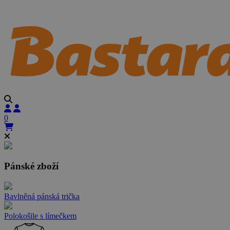
0
Pánské zboží
Bavlněná pánská trička
Polokošile s límečkem