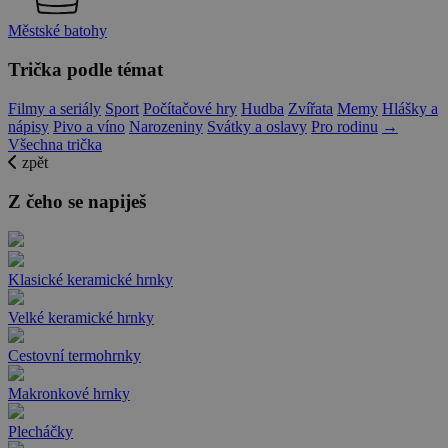
Městské batohy
Trička podle témat
Filmy a seriály
Sport
Počítačové hry
Hudba
Zvířata
Memy
Hlášky a
nápisy
Pivo a víno
Narozeniny
Svátky a oslavy
Pro rodinu
→
Všechna trička
zpět
Z čeho se napiješ
Klasické keramické hrnky
Velké keramické hrnky
Cestovní termohrnky
Makronkové hrnky
Plecháčky