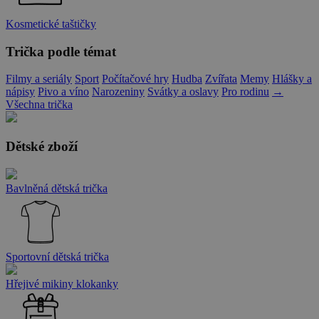
Kosmetické taštičky
Trička podle témat
Filmy a seriály
Sport
Počítačové hry
Hudba
Zvířata
Memy
Hlášky a
nápisy
Pivo a víno
Narozeniny
Svátky a oslavy
Pro rodinu
→
Všechna trička
Dětské zboží
Bavlněná dětská trička
Sportovní dětská trička
Hřejivé mikiny klokanky