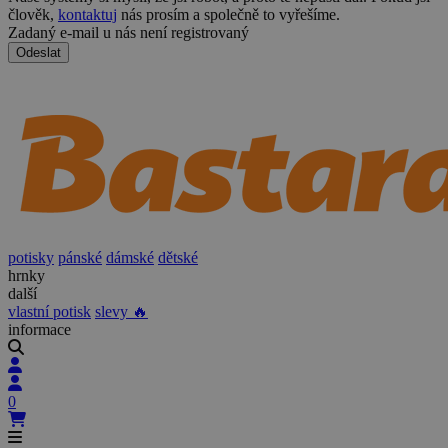
člověk,
kontaktuj
nás prosím a společně to vyřešíme.
Zadaný e-mail u nás není registrovaný
Odeslat
potisky
pánské
dámské
dětské
hrnky
další
vlastní potisk
slevy 🔥
informace
0