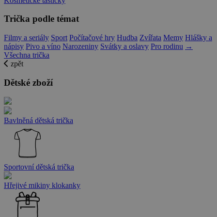
Kosmetické taštičky
Trička podle témat
Filmy a seriály
Sport
Počítačové hry
Hudba
Zvířata
Memy
Hlášky a
nápisy
Pivo a víno
Narozeniny
Svátky a oslavy
Pro rodinu
→
Všechna trička
zpět
Dětské zboží
Bavlněná dětská trička
Sportovní dětská trička
Hřejivé mikiny klokanky