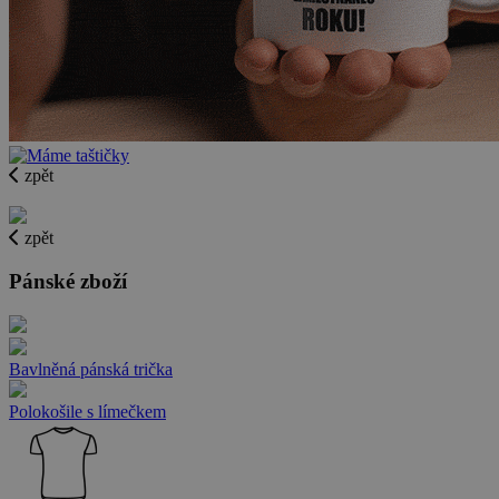
zpět
zpět
Pánské zboží
Bavlněná pánská trička
Polokošile s límečkem