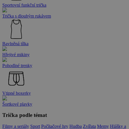
Sportovní funkční trička
Trička s dlouhým rukávem
Bavlněná tílka
Hřejivé mikiny
Pohodlné trenky
Vtipné boxerky
Šortkové plavky
Trička podle témat
Filmy a seriály
Sport
Počítačové hry
Hudba
Zvířata
Memy
Hlášky a