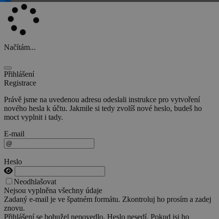
Načítám...
Přihlášení
Registrace
Právě jsme na uvedenou adresu odeslali instrukce pro vytvoření
nového hesla k účtu. Jakmile si tedy zvolíš nové heslo, budeš ho
moct vyplnit i tady.
E-mail
Heslo
Neodhlašovat
Nejsou vyplněna všechny údaje
Zadaný e-mail je ve špatném formátu. Zkontroluj ho prosím a zadej
znovu.
Přihlášení se bohužel nepovedlo. Heslo nesedí. Pokud jsi ho