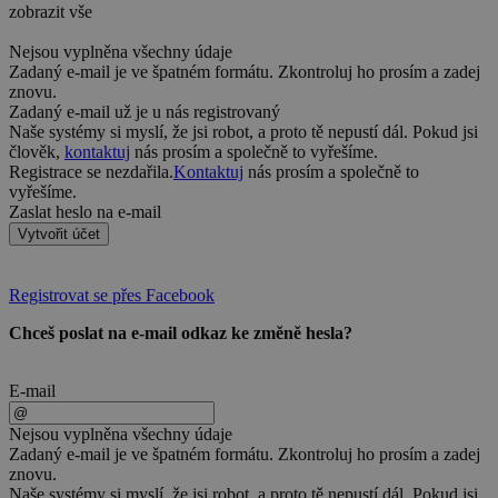
zobrazit vše
Nejsou vyplněna všechny údaje
Zadaný e-mail je ve špatném formátu. Zkontroluj ho prosím a zadej
znovu.
Zadaný e-mail už je u nás registrovaný
Naše systémy si myslí, že jsi robot, a proto tě nepustí dál. Pokud jsi
člověk,
kontaktuj
nás prosím a společně to vyřešíme.
Registrace se nezdařila.
Kontaktuj
nás prosím a společně to
vyřešíme.
Zaslat heslo na e-mail
Vytvořit účet
Registrovat se přes Facebook
Chceš poslat na e-mail odkaz ke změně hesla?
E-mail
Nejsou vyplněna všechny údaje
Zadaný e-mail je ve špatném formátu. Zkontroluj ho prosím a zadej
znovu.
Naše systémy si myslí, že jsi robot, a proto tě nepustí dál. Pokud jsi