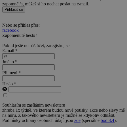
zapomněl/a, můžeš si ho nechat poslat na e-mail.
Přihlásit se
Nebo se přihlas přes:
facebook
Zapomenuté heslo?
Pokud ještě nemáš účet,
zaregistruj se
.
E-mail *
Jméno *
Příjmení *
Heslo *
Souhlasím se zasíláním newsletteru
zhruba 1x týdně, ve kterém budou nové potisky, akce nebo slevy mě
na míru. Z takového newsletteru je možné se kdykoliv odhlásit.
Podmínky ochrany osobních údajů jsou
zde
(speciálně
bod 3.4
).