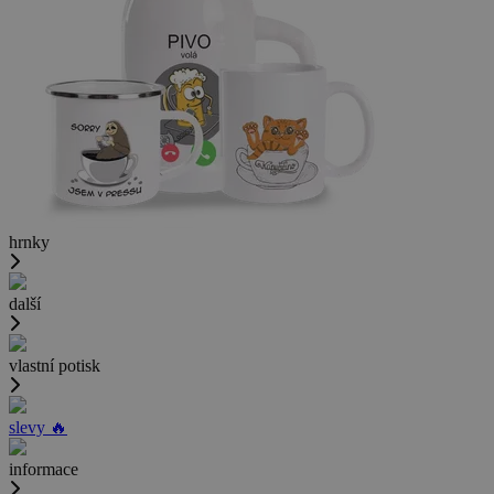
hrnky
další
vlastní potisk
slevy 🔥
informace