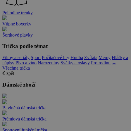
Pohodlné trenky
Vtipné boxerky
Šortkové plavky
Trička podle témat
Filmy a seriály
Sport
Počítačové hry
Hudba
Zvířata
Memy
Hlášky a
nápisy
Pivo a víno
Narozeniny
Svátky a oslavy
Pro rodinu
→
Všechna trička
zpět
Dámské zboží
Bavlněná dámská trička
Prémiová dámská trička
Sportovní funkční trička