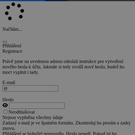
Načítám...
Přihlášení
Registrace
Právě jsme na uvedenou adresu odeslali instrukce pro vytvoření
nového hesla k účtu. Jakmile si tedy zvolíš nové heslo, budeš ho
moct vyplnit i tady.
E-mail
Heslo
Neodhlašovat
Nejsou vyplněna všechny údaje
Zadaný e-mail je ve špatném formátu. Zkontroluj ho prosím a zadej
znovu.
Přihlášení se bohužel nepovedlo. Heslo nesedí. Pokud jsi ho