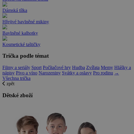
Dámská tílka
Hřejivé bavlněné mikiny
Bavlněné kalhotky
Kosmetické taštičky
Trička podle témat
Filmy a seriály
Sport
Počítačové hry
Hudba
Zvířata
Memy
Hlášky a
nápisy
Pivo a víno
Narozeniny
Svátky a oslavy
Pro rodinu
→
Všechna trička
zpět
Dětské zboží