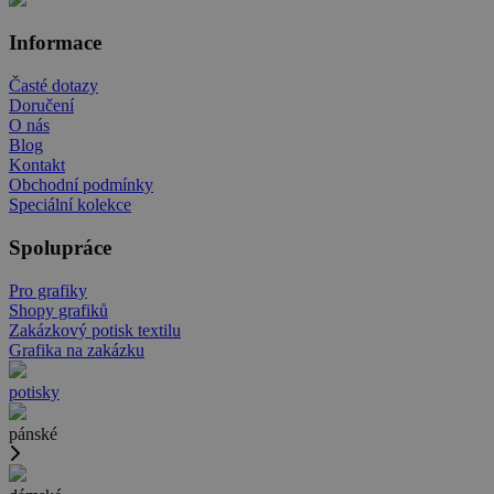
Informace
Časté dotazy
Doručení
O nás
Blog
Kontakt
Obchodní podmínky
Speciální kolekce
Spolupráce
Pro grafiky
Shopy grafiků
Zakázkový potisk textilu
Grafika na zakázku
potisky
pánské