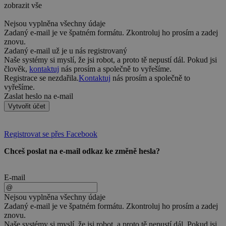
zobrazit vše
Nejsou vyplněna všechny údaje
Zadaný e-mail je ve špatném formátu. Zkontroluj ho prosím a zadej
znovu.
Zadaný e-mail už je u nás registrovaný
Naše systémy si myslí, že jsi robot, a proto tě nepustí dál. Pokud jsi
člověk,
kontaktuj
nás prosím a společně to vyřešíme.
Registrace se nezdařila.
Kontaktuj
nás prosím a společně to
vyřešíme.
Zaslat heslo na e-mail
Vytvořit účet
Registrovat se přes Facebook
Chceš poslat na e-mail odkaz ke změně hesla?
E-mail
Nejsou vyplněna všechny údaje
Zadaný e-mail je ve špatném formátu. Zkontroluj ho prosím a zadej
znovu.
Naše systémy si myslí, že jsi robot, a proto tě nepustí dál. Pokud jsi