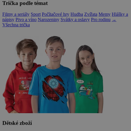
Trička podle témat
Filmy a seriály
Sport
Počítačové hry
Hudba
Zvířata
Memy
Hlášky a
nápisy
Pivo a víno
Narozeniny
Svátky a oslavy
Pro rodinu
→
Všechna trička
Dětské zboží