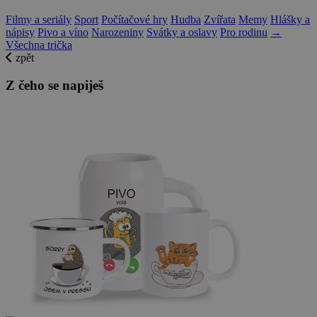
Filmy a seriály
Sport
Počítačové hry
Hudba
Zvířata
Memy
Hlášky a
nápisy
Pivo a víno
Narozeniny
Svátky a oslavy
Pro rodinu
→
Všechna trička
zpět
Z čeho se napiješ