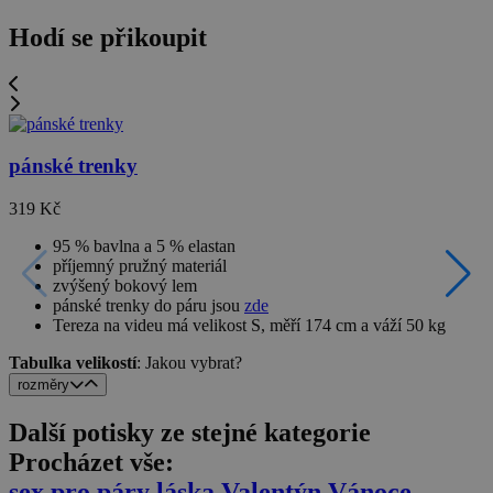
Hodí se přikoupit
pánské trenky
319 Kč
95 % bavlna a 5 % elastan
příjemný pružný materiál
zvýšený bokový lem
pánské trenky do páru jsou
zde
Tereza na videu má velikost S, měří 174 cm a váží 50 kg
Tabulka velikostí
: Jakou vybrat?
rozměry
Další potisky ze stejné kategorie
Procházet vše:
sex
pro páry
láska
Valentýn
Vánoce