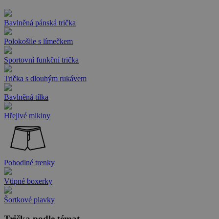
Bavlněná pánská trička
Polokošile s límečkem
Sportovní funkční trička
Trička s dlouhým rukávem
Bavlněná tílka
Hřejivé mikiny
Pohodlné trenky
Vtipné boxerky
Šortkové plavky
Trička podle témat