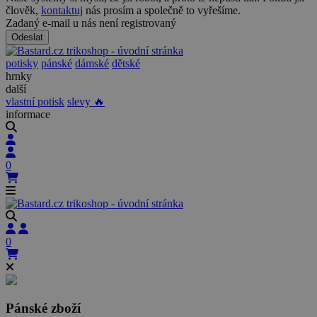
člověk,
kontaktuj
nás prosím a společně to vyřešíme.
Zadaný e-mail u nás není registrovaný
Odeslat
potisky
pánské
dámské
dětské
hrnky
další
vlastní potisk
slevy 🔥
informace
0
0
Pánské zboží