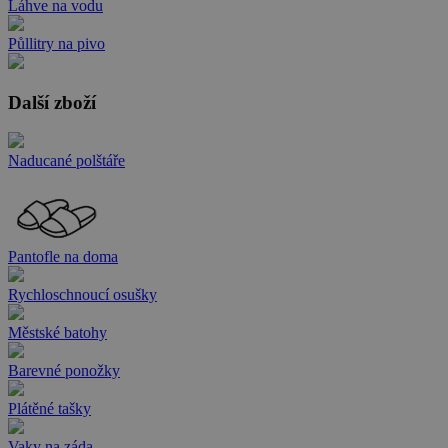
Láhve na vodu
Půllitry na pivo
Další zboží
Naducané polštáře
Pantofle na doma
Rychloschnoucí osušky
Městské batohy
Barevné ponožky
Plátěné tašky
Vaky na záda