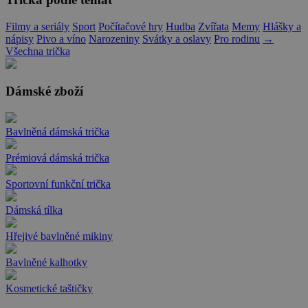
Filmy a seriály
Sport
Počítačové hry
Hudba
Zvířata
Memy
Hlášky a
nápisy
Pivo a víno
Narozeniny
Svátky a oslavy
Pro rodinu
→
Všechna trička
Dámské zboží
Bavlněná dámská trička
Prémiová dámská trička
Sportovní funkční trička
Dámská tílka
Hřejivé bavlněné mikiny
Bavlněné kalhotky
Kosmetické taštičky