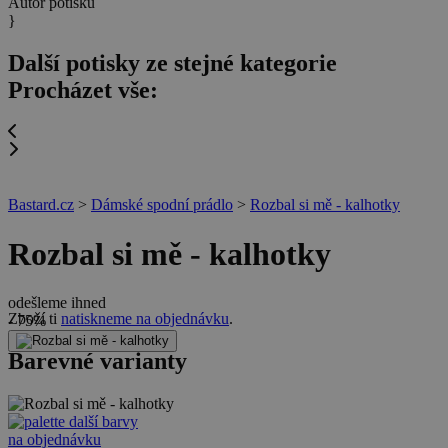
Autor potisku
}
Další potisky ze stejné kategorie
Procházet vše:
Bastard.cz
>
Dámské spodní prádlo
>
Rozbal si mě - kalhotky
Rozbal si mě - kalhotky
odešleme ihned
Zboží ti
natiskneme na objednávku
.
- 75%
Barevné varianty
další barvy
na objednávku