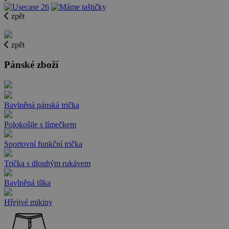
zpět
zpět
Pánské zboží
Bavlněná pánská trička
Polokošile s límečkem
Sportovní funkční trička
Trička s dlouhým rukávem
Bavlněná tílka
Hřejivé mikiny