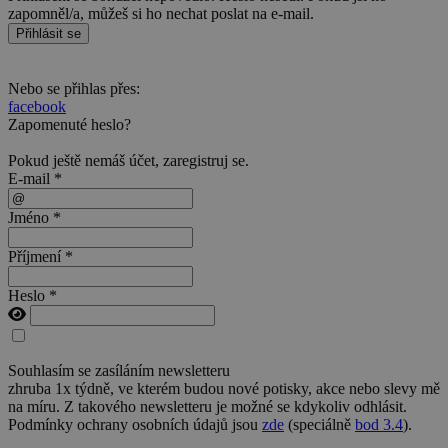
zapomněl/a, můžeš si ho nechat poslat na e-mail.
Přihlásit se
Nebo se přihlas přes:
facebook
Zapomenuté heslo?
Pokud ještě nemáš účet,
zaregistruj se
.
E-mail *
Jméno *
Příjmení *
Heslo *
Souhlasím se zasíláním newsletteru
zhruba 1x týdně, ve kterém budou nové potisky, akce nebo slevy mě
na míru. Z takového newsletteru je možné se kdykoliv odhlásit.
Podmínky ochrany osobních údajů jsou
zde
(speciálně
bod 3.4
).