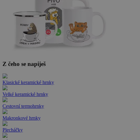
Z čeho se napiješ
Klasické keramické hrnky
Velké keramické hrnky
Cestovní termohrnky
Makronkové hrnky
Plecháčky