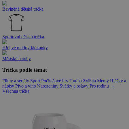
Bavlněná dětská trička
Sportovní dětská trička
Hřejivé mikiny klokanky
Městské batohy
Trička podle témat
Filmy a seriály
Sport
Počítačové hry
Hudba
Zvířata
Memy
Hlášky a
nápisy
Pivo a víno
Narozeniny
Svátky a oslavy
Pro rodinu
→
Všechna trička