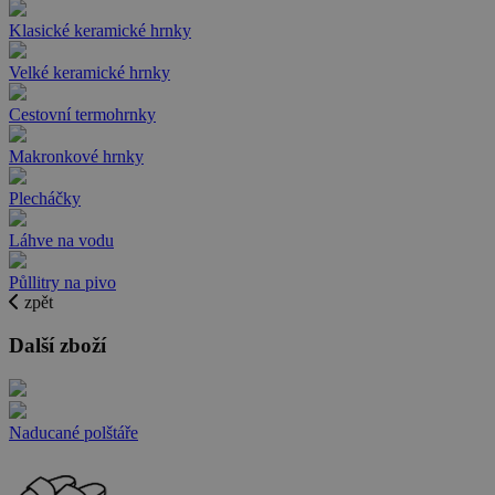
Klasické keramické hrnky
Velké keramické hrnky
Cestovní termohrnky
Makronkové hrnky
Plecháčky
Láhve na vodu
Půllitry na pivo
zpět
Další zboží
Naducané polštáře