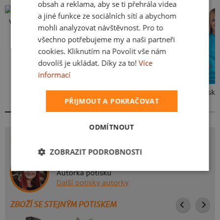
obsah a reklama, aby se ti přehrála videa
a jiné funkce ze sociálních sítí a abychom
Vlastní potisk
mohli analyzovat návštěvnost. Pro to
všechno potřebujeme my a naši partneři
cookies. Kliknutím na Povolit vše nám
dovolíš je ukládat. Díky za to!
Více
informací
Kakat-du
Bez potisku
PŘIJMOUT A POKRAČOVAT
ODMÍTNOUT
POTISK OKOŘEŇME TO
ZOBRAZIT PODROBNOSTI
Svaca (Strakonice - Strakonice I)
Autorka potisku
Další potisky autorky
ZBOŽÍ SE STEJNÝM POTISKEM