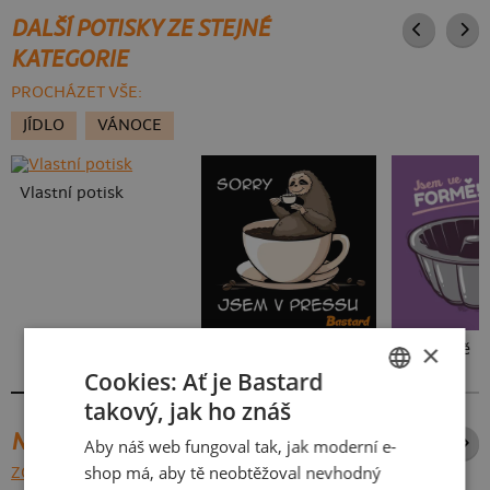
DALŠÍ POTISKY ZE STEJNÉ
KATEGORIE
PROCHÁZET VŠE:
JÍDLO
VÁNOCE
Vlastní potisk
×
V pressu
Ve formě
Cookies: Ať je Bastard
takový, jak ho znáš
CZECH
NEJPRODÁVANĚJŠÍ POTISKY
Aby náš web fungoval tak, jak moderní e-
SLOVAK
shop má, aby tě neobtěžoval nevhodný
ZOBRAZIT VŠECHNY