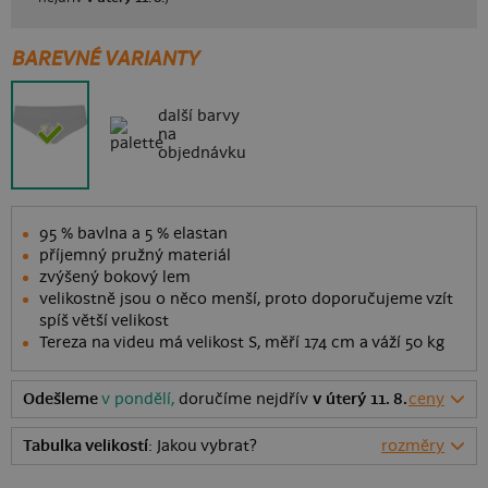
BAREVNÉ VARIANTY
další barvy
na
objednávku
95 % bavlna a 5 % elastan
příjemný pružný materiál
zvýšený bokový lem
velikostně jsou o něco menší, proto doporučujeme vzít
spíš větší velikost
Tereza na videu má velikost S, měří 174 cm a váží 50 kg
Odešleme
v pondělí,
doručíme nejdřív
v úterý 11. 8.
ceny
Tabulka velikostí
: Jakou vybrat?
rozměry