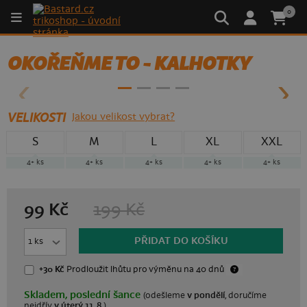
0
- 50%
OKOŘEŇME TO - KALHOTKY
VELIKOSTI
Jakou velikost vybrat?
S
M
L
XL
XXL
4+ ks
4+ ks
4+ ks
4+ ks
4+ ks
99 Kč
199 Kč
PŘIDAT DO KOŠÍKU
+30 Kč
Prodloužit lhůtu
pro výměnu na 40 dnů
Skladem, poslední šance
(odešleme
v pondělí
, doručíme
nejdřív
v úterý 11. 8.
)