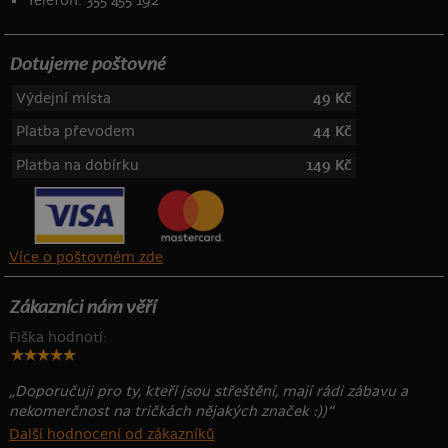
Telefon: 355 455 192
Dotujeme poštovné
Výdejní místa
49 Kč
Platba převodem
44 Kč
Platba na dobírku
149 Kč
Více o poštovném zde
Zákazníci nám věří
Fiška hodnotí:
„Doporučuji pro ty, kteří jsou střeštění, mají rádi zábavu a
nekomerčnost na tričkách nějakých značek :))“
Další hodnocení od zákazníků